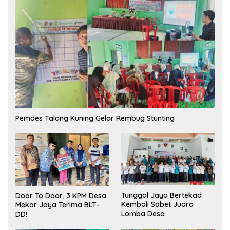
Pemdes Talang Kuning Gelar Rembug Stunting
Tunggal Jaya Bertekad
Door To Door, 3 KPM Desa
Kembali Sabet Juara
Mekar Jaya Terima BLT-
Lomba Desa
DD!