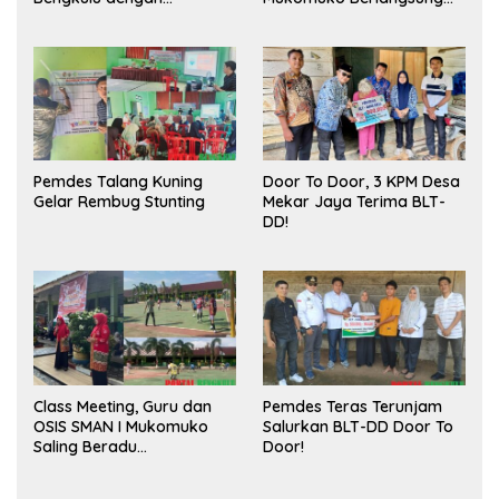
Meningkatkan Ruang
Sukses
Publik dan Kebersihan
Pasar
Pemdes Talang Kuning
Door To Door, 3 KPM Desa
Gelar Rembug Stunting
Mekar Jaya Terima BLT-
DD!
Class Meeting, Guru dan
Pemdes Teras Terunjam
OSIS SMAN I Mukomuko
Salurkan BLT-DD Door To
Saling Beradu
Door!
Kemampuan!