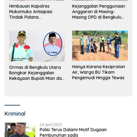
Himbauan Kapolres
Kejanggalan Penggunaan
Mukomuko Antisipasi
Anggaran di Masing-
Tindak Pidana
Masing OPD di Bengkulu
Perdagangan Orang
Utara Bakal Dibongkar
Hanya Karena Kecipratan
Ormas di Bengkulu Utara
Air, Warga BU Tikam
Bongkar Kejanggalan
Pengemudi Hingga Tewas
Kekayaan Bupati Mian dan
Anggaran Sejumlah OPD
Kriminal
24 April 2022
Polisi Terus Dalami Motif Dugaan
Pembunuhan sadis