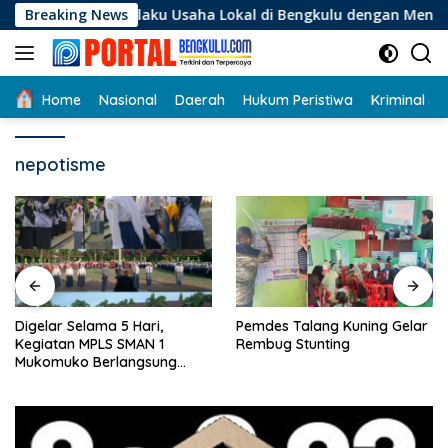
Langsung
gi Pelaku Usaha Lokal di Bengkulu dengan Meningkatkan Ruang
Breaking News
ke
konten
Home
Nasional
Daerah
Hukum Peristiwa
Kriminal
nepotisme
Digelar Selama 5 Hari,
Pemdes Talang Kuning Gelar
Kegiatan MPLS SMAN 1
Rembug Stunting
Mukomuko Berlangsung
Sukses