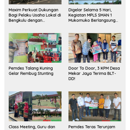
Maxim Perkuat Dukungan
Digelar Selama 5 Hari,
Bagi Pelaku Usaha Lokal di
Kegiatan MPLS SMAN 1
Bengkulu dengan
Mukomuko Berlangsung
Meningkatkan Ruang
Sukses
Publik dan Kebersihan
Pasar
Pemdes Talang Kuning
Door To Door, 3 KPM Desa
Gelar Rembug Stunting
Mekar Jaya Terima BLT-
DD!
Class Meeting, Guru dan
Pemdes Teras Terunjam