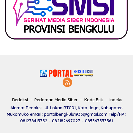
Redaksi
Pedoman Media Siber
Kode Etik
Indeks
Alamat Redaksi : Jl. Lokan RT001, Koto Jaya, Kabupaten
Mukomuko email : portalbengkulu1933@gmail.com Telp/HP :
081278413332 – 082182697027 – 085367333361