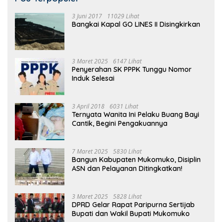
3 Juni 2017
11029 Lihat
Bangkai Kapal GO LINES II Disingkirkan
3 Maret 2025
6147 Lihat
Penyerahan SK PPPK Tunggu Nomor
Induk Selesai
3 April 2018
6031 Lihat
Ternyata Wanita Ini Pelaku Buang Bayi
Cantik, Begini Pengakuannya
7 Maret 2025
5830 Lihat
Bangun Kabupaten Mukomuko, Disiplin
ASN dan Pelayanan Ditingkatkan!
3 Maret 2025
5828 Lihat
DPRD Gelar Rapat Paripurna Sertijab
Bupati dan Wakil Bupati Mukomuko