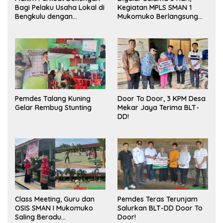
Bagi Pelaku Usaha Lokal di
Kegiatan MPLS SMAN 1
Bengkulu dengan
Mukomuko Berlangsung
Meningkatkan Ruang
Sukses
Publik dan Kebersihan
Pasar
Pemdes Talang Kuning
Door To Door, 3 KPM Desa
Gelar Rembug Stunting
Mekar Jaya Terima BLT-
DD!
Class Meeting, Guru dan
Pemdes Teras Terunjam
OSIS SMAN I Mukomuko
Salurkan BLT-DD Door To
Saling Beradu
Door!