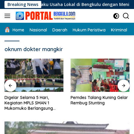
Langsung
i Pelaku Usaha Lokal di Bengkulu dengan Meningkatkan Ruang 
Breaking News
ke
konten
Home
Nasional
Daerah
Hukum Peristiwa
Kriminal
oknum dokter mangkir
Digelar Selama 5 Hari,
Pemdes Talang Kuning Gelar
Kegiatan MPLS SMAN 1
Rembug Stunting
Mukomuko Berlangsung
Sukses