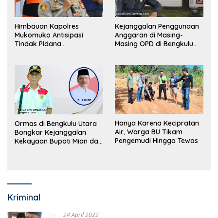
Himbauan Kapolres
Kejanggalan Penggunaan
Mukomuko Antisipasi
Anggaran di Masing-
Tindak Pidana
Masing OPD di Bengkulu
Perdagangan Orang
Utara Bakal Dibongkar
Hanya Karena Kecipratan
Ormas di Bengkulu Utara
Air, Warga BU Tikam
Bongkar Kejanggalan
Pengemudi Hingga Tewas
Kekayaan Bupati Mian dan
Anggaran Sejumlah OPD
Kriminal
24 April 2022