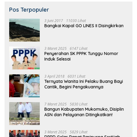
Pos Terpopuler
3 Juni 2017
11030 Lihat
Bangkai Kapal GO LINES II Disingkirkan
3 Maret 2025
6147 Lihat
Penyerahan SK PPPK Tunggu Nomor
Induk Selesai
3 April 2018
6031 Lihat
Ternyata Wanita Ini Pelaku Buang Bayi
Cantik, Begini Pengakuannya
7 Maret 2025
5830 Lihat
Bangun Kabupaten Mukomuko, Disiplin
ASN dan Pelayanan Ditingkatkan!
3 Maret 2025
5829 Lihat