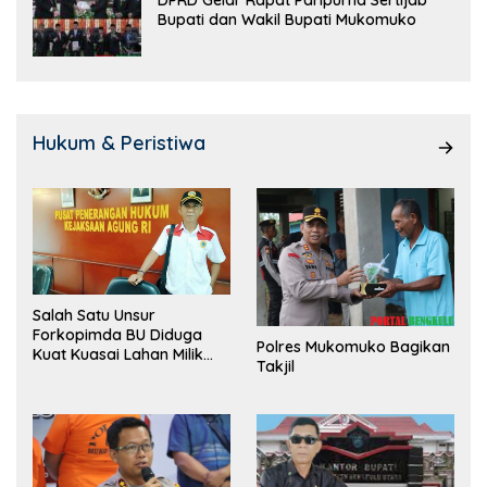
DPRD Gelar Rapat Paripurna Sertijab
Bupati dan Wakil Bupati Mukomuko
Hukum & Peristiwa
Salah Satu Unsur
Forkopimda BU Diduga
Polres Mukomuko Bagikan
Kuat Kuasai Lahan Milik
Takjil
Pemerintah, Ormas Laki
Lapor Kejagung