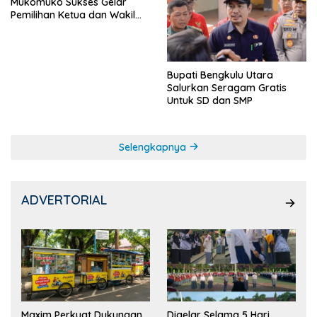
Mukomuko Sukses Gelar
Pemilihan Ketua dan Wakil
Ketua OSIS
Bupati Bengkulu Utara
Salurkan Seragam Gratis
Untuk SD dan SMP
Selengkapnya
ADVERTORIAL
Maxim Perkuat Dukungan
Digelar Selama 5 Hari,