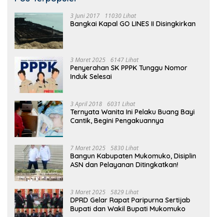
3 Juni 2017
11030 Lihat
Bangkai Kapal GO LINES II Disingkirkan
3 Maret 2025
6147 Lihat
Penyerahan SK PPPK Tunggu Nomor
Induk Selesai
3 April 2018
6031 Lihat
Ternyata Wanita Ini Pelaku Buang Bayi
Cantik, Begini Pengakuannya
7 Maret 2025
5830 Lihat
Bangun Kabupaten Mukomuko, Disiplin
ASN dan Pelayanan Ditingkatkan!
3 Maret 2025
5829 Lihat
DPRD Gelar Rapat Paripurna Sertijab
Bupati dan Wakil Bupati Mukomuko