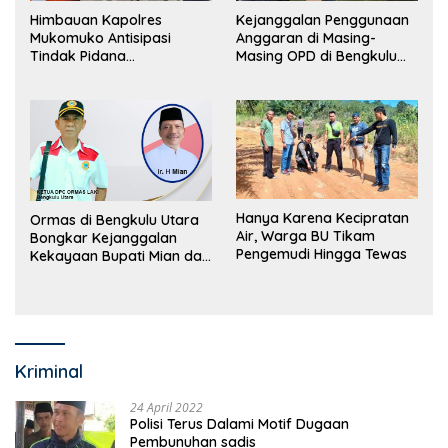
Himbauan Kapolres
Kejanggalan Penggunaan
Mukomuko Antisipasi
Anggaran di Masing-
Tindak Pidana
Masing OPD di Bengkulu
Perdagangan Orang
Utara Bakal Dibongkar
Hanya Karena Kecipratan
Ormas di Bengkulu Utara
Air, Warga BU Tikam
Bongkar Kejanggalan
Pengemudi Hingga Tewas
Kekayaan Bupati Mian dan
Anggaran Sejumlah OPD
Kriminal
24 April 2022
Polisi Terus Dalami Motif Dugaan
Pembunuhan sadis