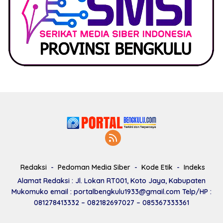
Redaksi
Pedoman Media Siber
Kode Etik
Indeks
Alamat Redaksi : Jl. Lokan RT001, Koto Jaya, Kabupaten
Mukomuko email : portalbengkulu1933@gmail.com Telp/HP :
081278413332 – 082182697027 – 085367333361