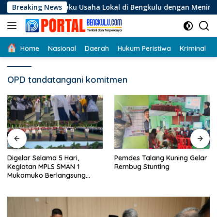
Langsung
i Pelaku Usaha Lokal di Bengkulu dengan Meningkatkan Ruang 
Breaking News
ke
konten
Home
Nasional
Daerah
Hukum Peristiwa
Kriminal
OPD tandatangani komitmen
Digelar Selama 5 Hari,
Pemdes Talang Kuning Gelar
Kegiatan MPLS SMAN 1
Rembug Stunting
Mukomuko Berlangsung
Sukses