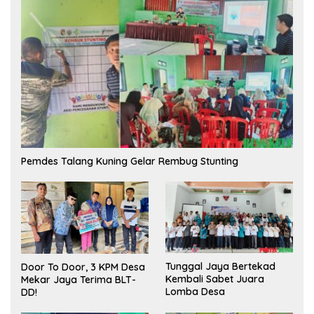
Pemdes Talang Kuning Gelar Rembug Stunting
Tunggal Jaya Bertekad
Door To Door, 3 KPM Desa
Kembali Sabet Juara
Mekar Jaya Terima BLT-
Lomba Desa
DD!