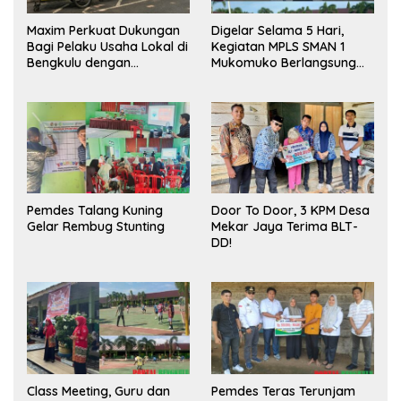
Maxim Perkuat Dukungan
Digelar Selama 5 Hari,
Bagi Pelaku Usaha Lokal di
Kegiatan MPLS SMAN 1
Bengkulu dengan
Mukomuko Berlangsung
Meningkatkan Ruang
Sukses
Publik dan Kebersihan
Pasar
Pemdes Talang Kuning
Door To Door, 3 KPM Desa
Gelar Rembug Stunting
Mekar Jaya Terima BLT-
DD!
Class Meeting, Guru dan
Pemdes Teras Terunjam