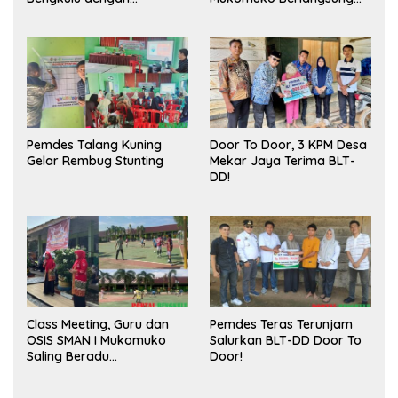
Meningkatkan Ruang
Sukses
Publik dan Kebersihan
Pasar
Pemdes Talang Kuning
Door To Door, 3 KPM Desa
Gelar Rembug Stunting
Mekar Jaya Terima BLT-
DD!
Class Meeting, Guru dan
Pemdes Teras Terunjam
OSIS SMAN I Mukomuko
Salurkan BLT-DD Door To
Saling Beradu
Door!
Kemampuan!