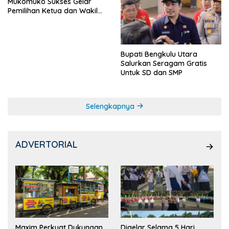
Mukomuko Sukses Gelar
Pemilihan Ketua dan Wakil
Ketua OSIS
Bupati Bengkulu Utara
Salurkan Seragam Gratis
Untuk SD dan SMP
Selengkapnya
ADVERTORIAL
Maxim Perkuat Dukungan
Digelar Selama 5 Hari,