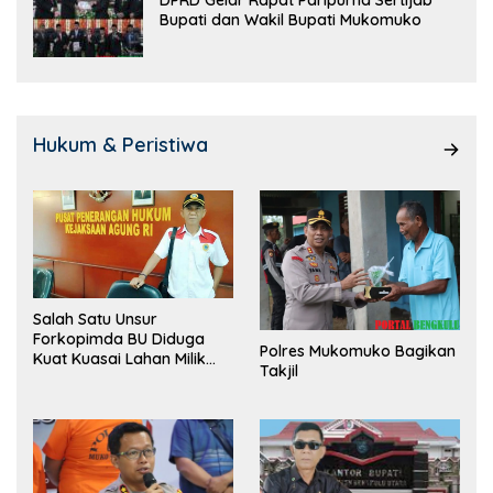
DPRD Gelar Rapat Paripurna Sertijab
Bupati dan Wakil Bupati Mukomuko
Hukum & Peristiwa
Salah Satu Unsur
Forkopimda BU Diduga
Polres Mukomuko Bagikan
Kuat Kuasai Lahan Milik
Takjil
Pemerintah, Ormas Laki
Lapor Kejagung