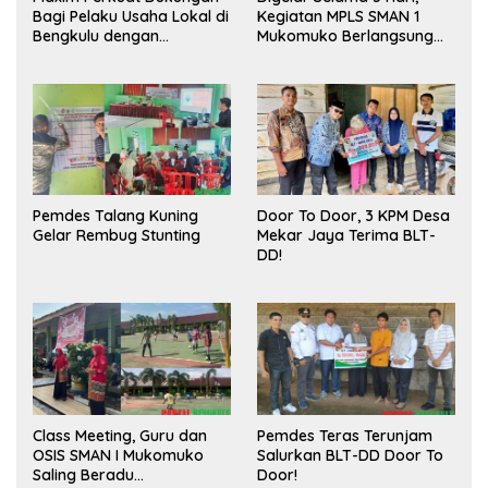
Bagi Pelaku Usaha Lokal di
Kegiatan MPLS SMAN 1
Bengkulu dengan
Mukomuko Berlangsung
Meningkatkan Ruang
Sukses
Publik dan Kebersihan
Pasar
Pemdes Talang Kuning
Door To Door, 3 KPM Desa
Gelar Rembug Stunting
Mekar Jaya Terima BLT-
DD!
Class Meeting, Guru dan
Pemdes Teras Terunjam
OSIS SMAN I Mukomuko
Salurkan BLT-DD Door To
Saling Beradu
Door!