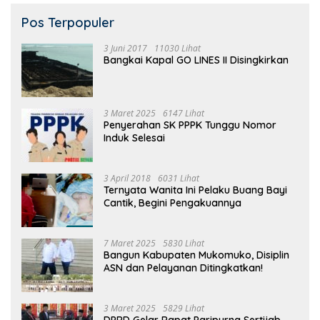
Pos Terpopuler
3 Juni 2017
11030 Lihat
Bangkai Kapal GO LINES II Disingkirkan
3 Maret 2025
6147 Lihat
Penyerahan SK PPPK Tunggu Nomor
Induk Selesai
3 April 2018
6031 Lihat
Ternyata Wanita Ini Pelaku Buang Bayi
Cantik, Begini Pengakuannya
7 Maret 2025
5830 Lihat
Bangun Kabupaten Mukomuko, Disiplin
ASN dan Pelayanan Ditingkatkan!
3 Maret 2025
5829 Lihat