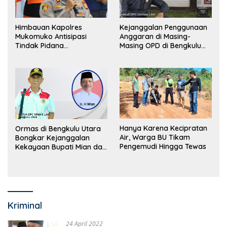
Himbauan Kapolres
Kejanggalan Penggunaan
Mukomuko Antisipasi
Anggaran di Masing-
Tindak Pidana
Masing OPD di Bengkulu
Perdagangan Orang
Utara Bakal Dibongkar
Hanya Karena Kecipratan
Ormas di Bengkulu Utara
Air, Warga BU Tikam
Bongkar Kejanggalan
Pengemudi Hingga Tewas
Kekayaan Bupati Mian dan
Anggaran Sejumlah OPD
Kriminal
24 April 2022