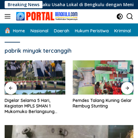
Langsung
i Pelaku Usaha Lokal di Bengkulu dengan Meningkatkan Ruang 
Breaking News
ke
konten
Home
Nasional
Daerah
Hukum Peristiwa
Kriminal
pabrik minyak tercanggih
Digelar Selama 5 Hari,
Pemdes Talang Kuning Gelar
Kegiatan MPLS SMAN 1
Rembug Stunting
Mukomuko Berlangsung
Sukses