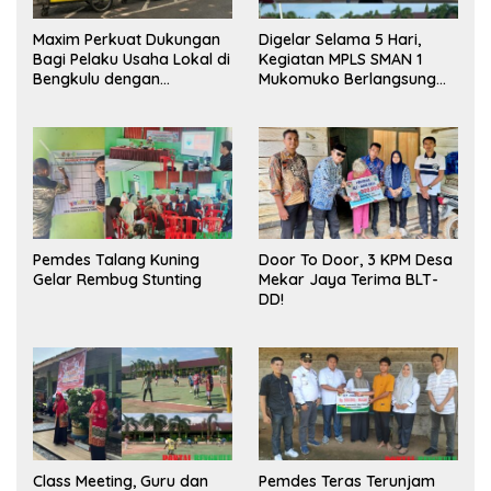
Maxim Perkuat Dukungan
Digelar Selama 5 Hari,
Bagi Pelaku Usaha Lokal di
Kegiatan MPLS SMAN 1
Bengkulu dengan
Mukomuko Berlangsung
Meningkatkan Ruang
Sukses
Publik dan Kebersihan
Pasar
Pemdes Talang Kuning
Door To Door, 3 KPM Desa
Gelar Rembug Stunting
Mekar Jaya Terima BLT-
DD!
Class Meeting, Guru dan
Pemdes Teras Terunjam