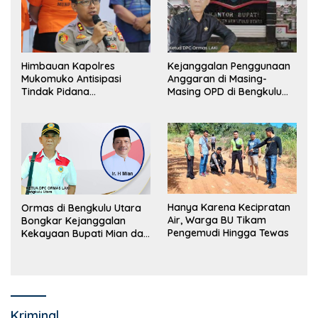
Himbauan Kapolres
Kejanggalan Penggunaan
Mukomuko Antisipasi
Anggaran di Masing-
Tindak Pidana
Masing OPD di Bengkulu
Perdagangan Orang
Utara Bakal Dibongkar
Hanya Karena Kecipratan
Ormas di Bengkulu Utara
Air, Warga BU Tikam
Bongkar Kejanggalan
Pengemudi Hingga Tewas
Kekayaan Bupati Mian dan
Anggaran Sejumlah OPD
Kriminal