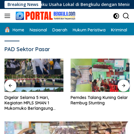
Langsung
i Pelaku Usaha Lokal di Bengkulu dengan Meningkatkan Ruang 
Breaking News
ke
konten
Home
Nasional
Daerah
Hukum Peristiwa
Kriminal
PAD Sektor Pasar
Digelar Selama 5 Hari,
Pemdes Talang Kuning Gelar
Kegiatan MPLS SMAN 1
Rembug Stunting
Mukomuko Berlangsung
Sukses