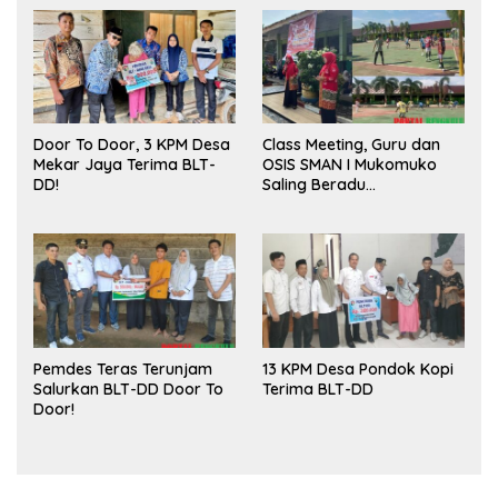
Door To Door, 3 KPM Desa
Class Meeting, Guru dan
Mekar Jaya Terima BLT-
OSIS SMAN I Mukomuko
DD!
Saling Beradu
Kemampuan!
Pemdes Teras Terunjam
13 KPM Desa Pondok Kopi
Salurkan BLT-DD Door To
Terima BLT-DD
Door!