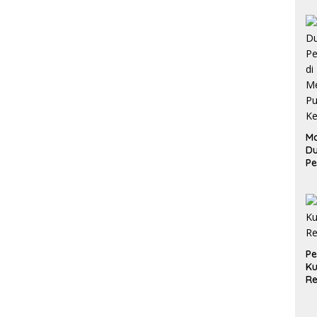
Ma
D
Pe
di
Me
Ru
Ke
P
Ku
Re