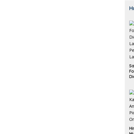
H
Sa
F
Di
La
Pe
La
K
Hi
M