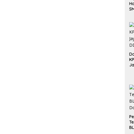
Ha
S
Be
Do
K
Ja
DD
Pe
Te
BL
Do