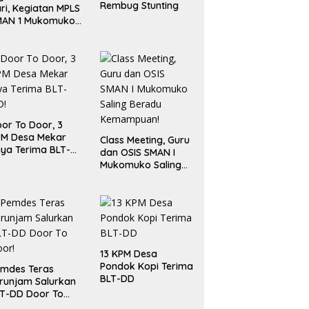
Rembug Stunting
ri, Kegiatan MPLS
MAN 1 Mukomuko
rlangsung Sukses
or To Door, 3
PM Desa Mekar
Class Meeting, Guru
ya Terima BLT-
dan OSIS SMAN I
!
Mukomuko Saling
Beradu
Kemampuan!
13 KPM Desa
Pondok Kopi Terima
mdes Teras
BLT-DD
runjam Salurkan
T-DD Door To
or!