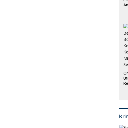
An
Pi
P
O
Or
Ut
Ke
Ke
Mi
Se
Kri