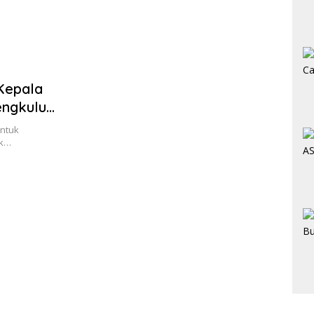
Kepala
ngkulu
ntuk
ak…