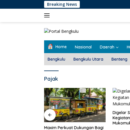
Langsung
Breaking News
ke
konten
Home
Nasional
Daerah
H
Bengkulu
Bengkulu Utara
Benteng
Pajak
Pemdes T
Rembug 
Digelar Selama 5 Hari,
Kegiatan MPLS SMAN 1
Mukomuko Berlangsung
at Dukungan Bagi
Sukses