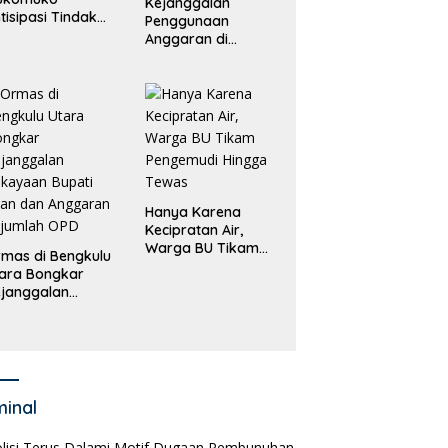
Kejanggalan
tisipasi Tindak
Penggunaan
dana
Anggaran di
erdagangan
Masing-Masing OPD
rang
di Bengkulu Utara
Bakal Dibongkar
Hanya Karena
Kecipratan Air,
Warga BU Tikam
mas di Bengkulu
Pengemudi Hingga
ara Bongkar
Tewas
janggalan
kayaan Bupati
an dan Anggaran
jumlah OPD
minal