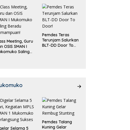
Pemdes Teras
Terunjam Salurkan
ass Meeting, Guru
BLT-DD Door To
n OSIS SMAN I
Door!
ukomuko Saling
eradu
emampuan!
ukomuko
Pemdes Talang
Kuning Gelar
gelar Selama 5