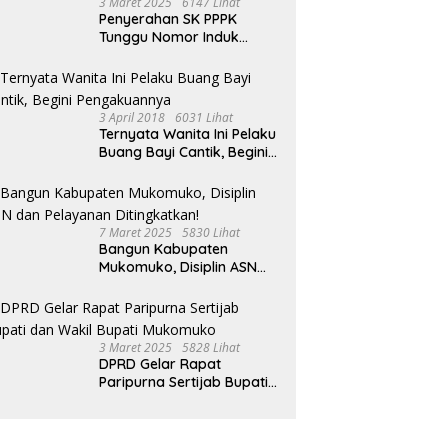
3 Maret 2025
6147 Lihat
Penyerahan SK PPPK
Tunggu Nomor Induk
Selesai
3 April 2018
6031 Lihat
Ternyata Wanita Ini Pelaku
Buang Bayi Cantik, Begini
Pengakuannya
7 Maret 2025
5830 Lihat
Bangun Kabupaten
Mukomuko, Disiplin ASN
dan Pelayanan
Ditingkatkan!
3 Maret 2025
5828 Lihat
DPRD Gelar Rapat
Paripurna Sertijab Bupati
dan Wakil Bupati
Mukomuko