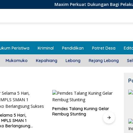
Maxim Perkuat Dukungan Bagi Pelaku Usaha Lokal d
ukum Peristiwa
Kriminal
Pendidikan
Potret Desa
Edito
Mukomuko
Kepahiang
Lebong
Rejang Lebong
Se
P
alang Kuning Gelar
Door To Door, 3 KPM Desa
Stunting
Mekar Jaya Terima BLT-DD!
Class
SMAN
Bera