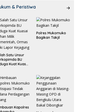
ukum & Peristiwa
Polres Mukomuko
Bagikan Takjil
lah Satu Unsur
orkopimda BU
duga Kuat Kuasai
han Milik
merintah, Ormas
ki Lapor
ejagung
mbauan Kapolres
ukomuko