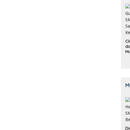
Cl
da
M
B
K
M
Di