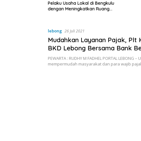
a Lokal di Bengkulu
ingkatkan Ruang
Kebersihan Pasar
lebong
26 Juli 2021
Mudahkan Layanan Pajak, Plt 
BKD Lebong Bersama Bank Be
Tandatangani PKS
PEWARTA : RUDHY M FADHEL PORTAL LEBONG – U
mempermudah masyarakat dan para wajib paj