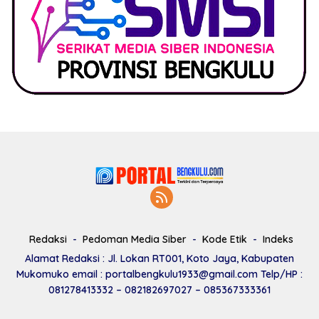
Redaksi
Pedoman Media Siber
Kode Etik
Indeks
Alamat Redaksi : Jl. Lokan RT001, Koto Jaya, Kabupaten
Mukomuko email : portalbengkulu1933@gmail.com Telp/HP :
081278413332 – 082182697027 – 085367333361