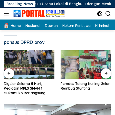
Langsung
 Pelaku Usaha Lokal di Bengkulu dengan Meningkatkan Ruang 
Breaking News
ke
konten
Home
Nasional
Daerah
Hukum Peristiwa
Kriminal
pansus DPRD prov
Digelar Selama 5 Hari,
Pemdes Talang Kuning Gelar
Kegiatan MPLS SMAN 1
Rembug Stunting
Mukomuko Berlangsung
Sukses