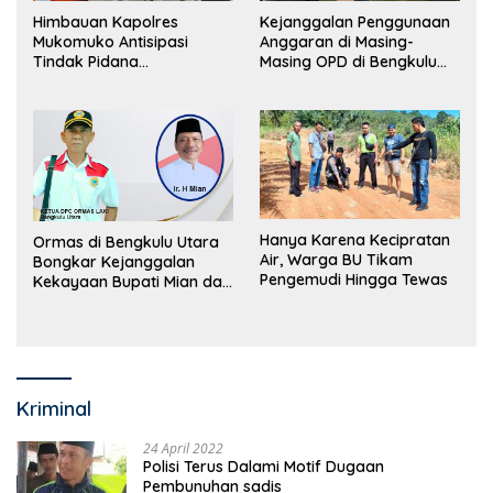
Himbauan Kapolres
Kejanggalan Penggunaan
Mukomuko Antisipasi
Anggaran di Masing-
Tindak Pidana
Masing OPD di Bengkulu
Perdagangan Orang
Utara Bakal Dibongkar
Hanya Karena Kecipratan
Ormas di Bengkulu Utara
Air, Warga BU Tikam
Bongkar Kejanggalan
Pengemudi Hingga Tewas
Kekayaan Bupati Mian dan
Anggaran Sejumlah OPD
Kriminal
24 April 2022
Polisi Terus Dalami Motif Dugaan
Pembunuhan sadis