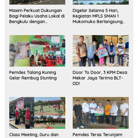
Maxim Perkuat Dukungan
Digelar Selama 5 Hari,
Bagi Pelaku Usaha Lokal di
Kegiatan MPLS SMAN 1
Bengkulu dengan
Mukomuko Berlangsung
Meningkatkan Ruang
Sukses
Publik dan Kebersihan
Pasar
Pemdes Talang Kuning
Door To Door, 3 KPM Desa
Gelar Rembug Stunting
Mekar Jaya Terima BLT-
DD!
Class Meeting, Guru dan
Pemdes Teras Terunjam