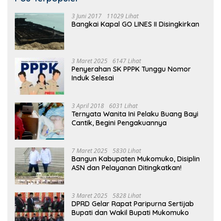
3 Juni 2017
11029 Lihat
Bangkai Kapal GO LINES II Disingkirkan
3 Maret 2025
6147 Lihat
Penyerahan SK PPPK Tunggu Nomor
Induk Selesai
3 April 2018
6031 Lihat
Ternyata Wanita Ini Pelaku Buang Bayi
Cantik, Begini Pengakuannya
7 Maret 2025
5830 Lihat
Bangun Kabupaten Mukomuko, Disiplin
ASN dan Pelayanan Ditingkatkan!
3 Maret 2025
5828 Lihat
DPRD Gelar Rapat Paripurna Sertijab
Bupati dan Wakil Bupati Mukomuko