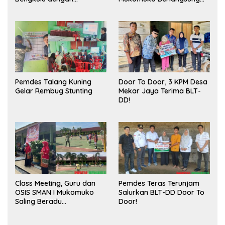
Meningkatkan Ruang
Sukses
Publik dan Kebersihan
Pasar
Pemdes Talang Kuning
Door To Door, 3 KPM Desa
Gelar Rembug Stunting
Mekar Jaya Terima BLT-
DD!
Class Meeting, Guru dan
Pemdes Teras Terunjam
OSIS SMAN I Mukomuko
Salurkan BLT-DD Door To
Saling Beradu
Door!
Kemampuan!