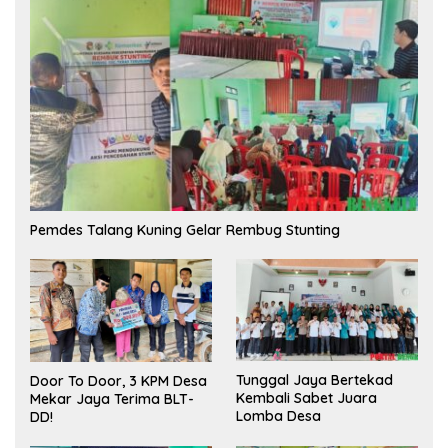
Pemdes Talang Kuning Gelar Rembug Stunting
Tunggal Jaya Bertekad
Door To Door, 3 KPM Desa
Kembali Sabet Juara
Mekar Jaya Terima BLT-
Lomba Desa
DD!