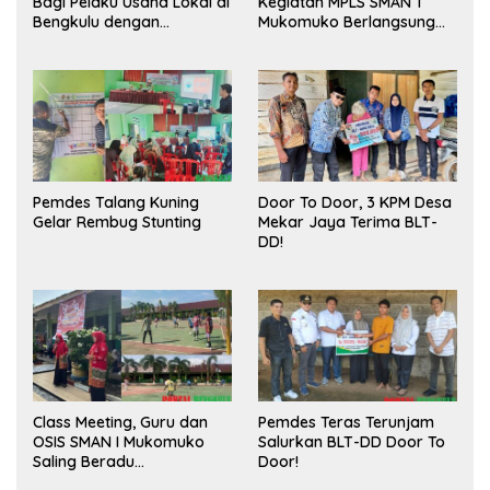
Bagi Pelaku Usaha Lokal di
Kegiatan MPLS SMAN 1
Bengkulu dengan
Mukomuko Berlangsung
Meningkatkan Ruang
Sukses
Publik dan Kebersihan
Pasar
Pemdes Talang Kuning
Door To Door, 3 KPM Desa
Gelar Rembug Stunting
Mekar Jaya Terima BLT-
DD!
Class Meeting, Guru dan
Pemdes Teras Terunjam
OSIS SMAN I Mukomuko
Salurkan BLT-DD Door To
Saling Beradu
Door!
Kemampuan!