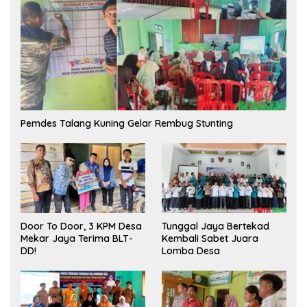
Pemdes Talang Kuning Gelar Rembug Stunting
Tunggal Jaya Bertekad
Door To Door, 3 KPM Desa
Kembali Sabet Juara
Mekar Jaya Terima BLT-
Lomba Desa
DD!