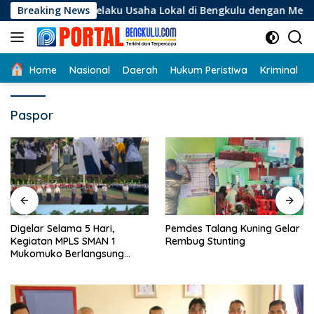
Langsung
agi Pelaku Usaha Lokal di Bengkulu dengan Meningkatkan Ruan
Breaking News
ke
konten
Home
Nasional
Daerah
Hukum Peristiwa
Kriminal
Paspor
Digelar Selama 5 Hari,
Pemdes Talang Kuning Gelar
Kegiatan MPLS SMAN 1
Rembug Stunting
Mukomuko Berlangsung
Sukses