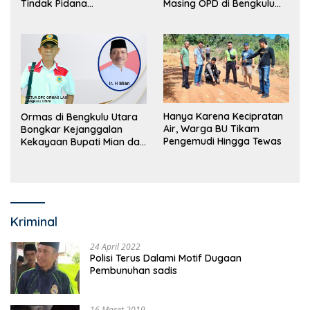
Tindak Pidana
Masing OPD di Bengkulu
Perdagangan Orang
Utara Bakal Dibongkar
Hanya Karena Kecipratan
Ormas di Bengkulu Utara
Air, Warga BU Tikam
Bongkar Kejanggalan
Pengemudi Hingga Tewas
Kekayaan Bupati Mian dan
Anggaran Sejumlah OPD
Kriminal
24 April 2022
Polisi Terus Dalami Motif Dugaan
Pembunuhan sadis
16 Maret 2019