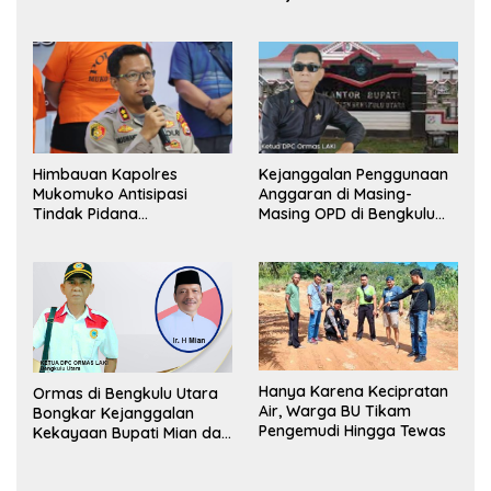
Pemerintah, Ormas Laki
Lapor Kejagung
Himbauan Kapolres
Kejanggalan Penggunaan
Mukomuko Antisipasi
Anggaran di Masing-
Tindak Pidana
Masing OPD di Bengkulu
Perdagangan Orang
Utara Bakal Dibongkar
Hanya Karena Kecipratan
Ormas di Bengkulu Utara
Air, Warga BU Tikam
Bongkar Kejanggalan
Pengemudi Hingga Tewas
Kekayaan Bupati Mian dan
Anggaran Sejumlah OPD