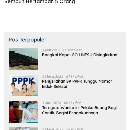
Sembuh Bertambah 5 Orang
Pos Terpopuler
3 Juni 2017
11029 Lihat
Bangkai Kapal GO LINES II Disingkirkan
3 Maret 2025
6147 Lihat
Penyerahan SK PPPK Tunggu Nomor
Induk Selesai
3 April 2018
6031 Lihat
Ternyata Wanita Ini Pelaku Buang Bayi
Cantik, Begini Pengakuannya
7 Maret 2025
5830 Lihat