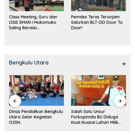
Class Meeting, Guru dan
Pemdes Teras Terunjam
OSIS SMAN I Mukomuko
Salurkan BLT-DD Door To
Saling Beradu
Door!
Kemampuan!
Bengkulu Utara
Dinas Pendidikan Bengkulu
Salah Satu Unsur
Utara Gelar Kegiatan
Forkopimda BU Diduga
O2SN
Kuat Kuasai Lahan Milik
Pemerintah, Ormas Laki
Lapor Kejagung