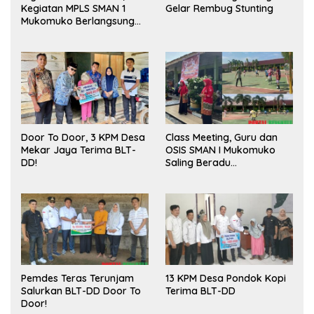
Kegiatan MPLS SMAN 1
Gelar Rembug Stunting
Mukomuko Berlangsung
Sukses
Door To Door, 3 KPM Desa
Class Meeting, Guru dan
Mekar Jaya Terima BLT-
OSIS SMAN I Mukomuko
DD!
Saling Beradu
Kemampuan!
Pemdes Teras Terunjam
13 KPM Desa Pondok Kopi
Salurkan BLT-DD Door To
Terima BLT-DD
Door!