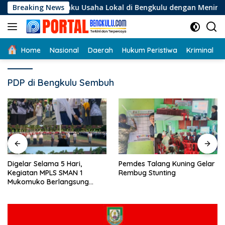
Langsung
 Pelaku Usaha Lokal di Bengkulu dengan Meningkatkan Ruang 
Breaking News
ke
konten
Home
Nasional
Daerah
Hukum Peristiwa
Kriminal
PDP di Bengkulu Sembuh
Digelar Selama 5 Hari,
Pemdes Talang Kuning Gelar
Kegiatan MPLS SMAN 1
Rembug Stunting
Mukomuko Berlangsung
Sukses