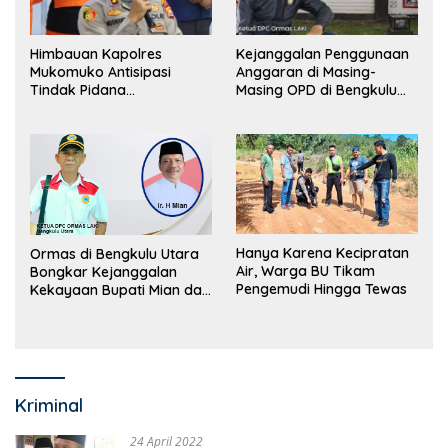
Himbauan Kapolres
Kejanggalan Penggunaan
Mukomuko Antisipasi
Anggaran di Masing-
Tindak Pidana
Masing OPD di Bengkulu
Perdagangan Orang
Utara Bakal Dibongkar
Hanya Karena Kecipratan
Ormas di Bengkulu Utara
Air, Warga BU Tikam
Bongkar Kejanggalan
Pengemudi Hingga Tewas
Kekayaan Bupati Mian dan
Anggaran Sejumlah OPD
Kriminal
24 April 2022