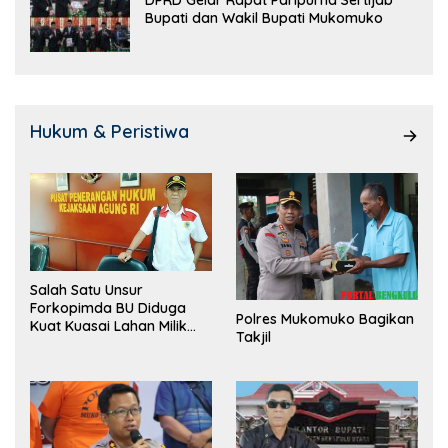
DPRD Gelar Rapat Paripurna Sertijab
Bupati dan Wakil Bupati Mukomuko
Hukum & Peristiwa
Salah Satu Unsur
Forkopimda BU Diduga
Polres Mukomuko Bagikan
Kuat Kuasai Lahan Milik
Takjil
Pemerintah, Ormas Laki
Lapor Kejagung