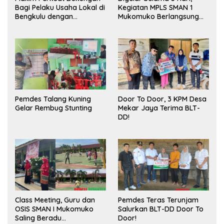
Bagi Pelaku Usaha Lokal di
Kegiatan MPLS SMAN 1
Bengkulu dengan
Mukomuko Berlangsung
Meningkatkan Ruang
Sukses
Publik dan Kebersihan
Pasar
Pemdes Talang Kuning
Door To Door, 3 KPM Desa
Gelar Rembug Stunting
Mekar Jaya Terima BLT-
DD!
Class Meeting, Guru dan
Pemdes Teras Terunjam
OSIS SMAN I Mukomuko
Salurkan BLT-DD Door To
Saling Beradu
Door!