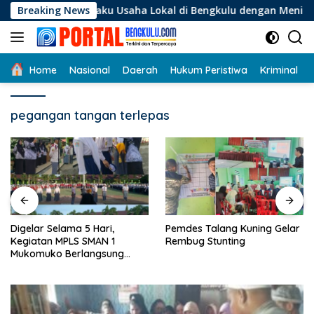
Langsung
 Pelaku Usaha Lokal di Bengkulu dengan Meningkatkan Ruang 
Breaking News
ke
konten
Home
Nasional
Daerah
Hukum Peristiwa
Kriminal
pegangan tangan terlepas
Digelar Selama 5 Hari,
Pemdes Talang Kuning Gelar
Kegiatan MPLS SMAN 1
Rembug Stunting
Mukomuko Berlangsung
Sukses