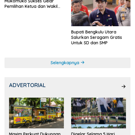
Mukomuko Sukses Gelar
Pemilihan Ketua dan Wakil
Ketua OSIS
Bupati Bengkulu Utara
Salurkan Seragam Gratis
Untuk SD dan SMP
Selengkapnya
ADVERTORIAL
Maxim Perkuat Dukungan
Digelar Selama 5 Hari,