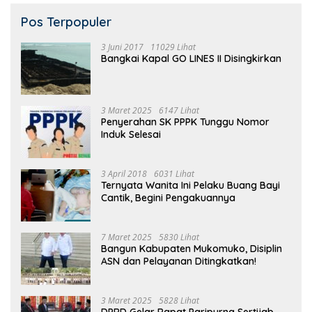
Pos Terpopuler
3 Juni 2017
11029 Lihat
Bangkai Kapal GO LINES II Disingkirkan
3 Maret 2025
6147 Lihat
Penyerahan SK PPPK Tunggu Nomor
Induk Selesai
3 April 2018
6031 Lihat
Ternyata Wanita Ini Pelaku Buang Bayi
Cantik, Begini Pengakuannya
7 Maret 2025
5830 Lihat
Bangun Kabupaten Mukomuko, Disiplin
ASN dan Pelayanan Ditingkatkan!
3 Maret 2025
5828 Lihat