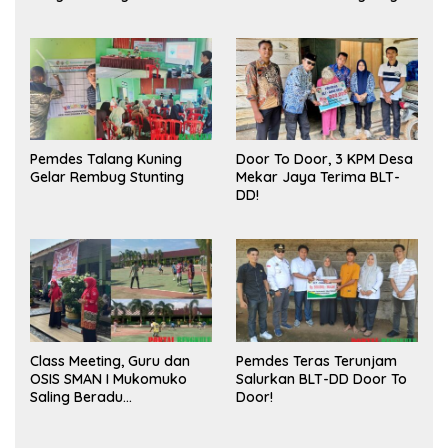
Meningkatkan Ruang
Sukses
Publik dan Kebersihan
Pasar
Pemdes Talang Kuning
Door To Door, 3 KPM Desa
Gelar Rembug Stunting
Mekar Jaya Terima BLT-
DD!
Class Meeting, Guru dan
Pemdes Teras Terunjam
OSIS SMAN I Mukomuko
Salurkan BLT-DD Door To
Saling Beradu
Door!
Kemampuan!