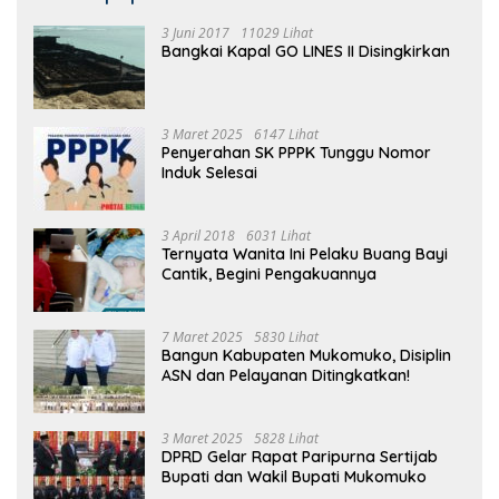
3 Juni 2017
11029 Lihat
Bangkai Kapal GO LINES II Disingkirkan
3 Maret 2025
6147 Lihat
Penyerahan SK PPPK Tunggu Nomor
Induk Selesai
3 April 2018
6031 Lihat
Ternyata Wanita Ini Pelaku Buang Bayi
Cantik, Begini Pengakuannya
7 Maret 2025
5830 Lihat
Bangun Kabupaten Mukomuko, Disiplin
ASN dan Pelayanan Ditingkatkan!
3 Maret 2025
5828 Lihat
DPRD Gelar Rapat Paripurna Sertijab
Bupati dan Wakil Bupati Mukomuko