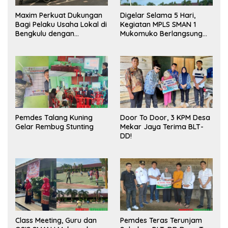
Maxim Perkuat Dukungan
Digelar Selama 5 Hari,
Bagi Pelaku Usaha Lokal di
Kegiatan MPLS SMAN 1
Bengkulu dengan
Mukomuko Berlangsung
Meningkatkan Ruang
Sukses
Publik dan Kebersihan
Pasar
Pemdes Talang Kuning
Door To Door, 3 KPM Desa
Gelar Rembug Stunting
Mekar Jaya Terima BLT-
DD!
Class Meeting, Guru dan
Pemdes Teras Terunjam