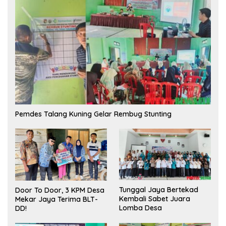
Pemdes Talang Kuning Gelar Rembug Stunting
Tunggal Jaya Bertekad
Door To Door, 3 KPM Desa
Kembali Sabet Juara
Mekar Jaya Terima BLT-
Lomba Desa
DD!