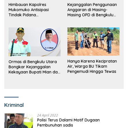
Himbauan Kapolres
Kejanggalan Penggunaan
Mukomuko Antisipasi
Anggaran di Masing-
Tindak Pidana
Masing OPD di Bengkulu
Perdagangan Orang
Utara Bakal Dibongkar
Hanya Karena Kecipratan
Ormas di Bengkulu Utara
Air, Warga BU Tikam
Bongkar Kejanggalan
Pengemudi Hingga Tewas
Kekayaan Bupati Mian dan
Anggaran Sejumlah OPD
Kriminal
24 April 2022
Polisi Terus Dalami Motif Dugaan
Pembunuhan sadis