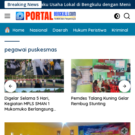
Langsung
 Pelaku Usaha Lokal di Bengkulu dengan Meningkatkan Ruang 
Breaking News
ke
konten
Home
Nasional
Daerah
Hukum Peristiwa
Kriminal
pegawai puskesmas
Digelar Selama 5 Hari,
Pemdes Talang Kuning Gelar
Kegiatan MPLS SMAN 1
Rembug Stunting
Mukomuko Berlangsung
Sukses