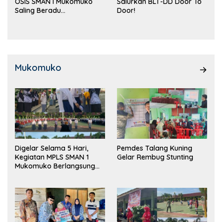
OSIS SMAN I Mukomuko
Salurkan BLT-DD Door To
Saling Beradu
Door!
Kemampuan!
Mukomuko
Digelar Selama 5 Hari,
Pemdes Talang Kuning
Kegiatan MPLS SMAN 1
Gelar Rembug Stunting
Mukomuko Berlangsung
Sukses