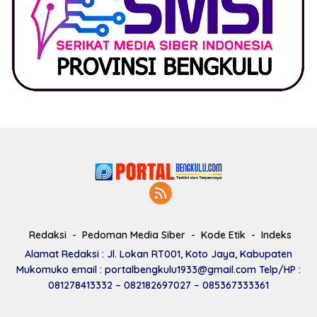
Redaksi
Pedoman Media Siber
Kode Etik
Indeks
Alamat Redaksi : Jl. Lokan RT001, Koto Jaya, Kabupaten
Mukomuko email : portalbengkulu1933@gmail.com Telp/HP :
081278413332 – 082182697027 – 085367333361