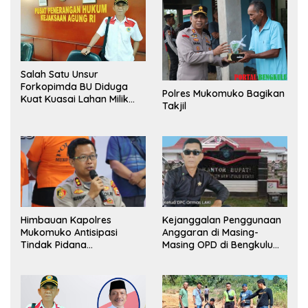
Salah Satu Unsur
Forkopimda BU Diduga
Polres Mukomuko Bagikan
Kuat Kuasai Lahan Milik
Takjil
Pemerintah, Ormas Laki
Lapor Kejagung
Himbauan Kapolres
Kejanggalan Penggunaan
Mukomuko Antisipasi
Anggaran di Masing-
Tindak Pidana
Masing OPD di Bengkulu
Perdagangan Orang
Utara Bakal Dibongkar