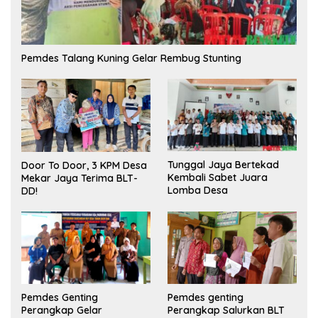
Pemdes Talang Kuning Gelar Rembug Stunting
Tunggal Jaya Bertekad
Door To Door, 3 KPM Desa
Kembali Sabet Juara
Mekar Jaya Terima BLT-
Lomba Desa
DD!
Pemdes Genting
Pemdes genting
Perangkap Gelar
Perangkap Salurkan BLT