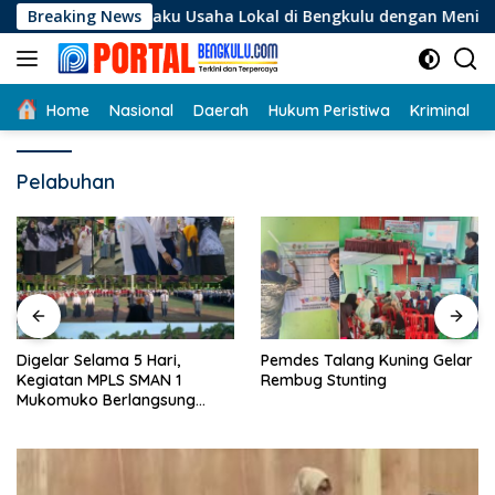
Langsung
i Pelaku Usaha Lokal di Bengkulu dengan Meningkatkan Ruang 
Breaking News
ke
konten
Home
Nasional
Daerah
Hukum Peristiwa
Kriminal
Pelabuhan
Digelar Selama 5 Hari,
Pemdes Talang Kuning Gelar
Kegiatan MPLS SMAN 1
Rembug Stunting
Mukomuko Berlangsung
Sukses