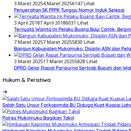
3 Maret 2025
4 Maret 2025
6147 Lihat
Penyerahan SK PPPK Tunggu Nomor Induk Selesai
3 April 2018
7 April 2018
6031 Lihat
Ternyata Wanita Ini Pelaku Buang Bayi Cantik, Begi
7 Maret 2025
7 Maret 2025
5830 Lihat
Bangun Kabupaten Mukomuko, Disiplin ASN dan Pela
3 Maret 2025
17 Maret 2025
5828 Lihat
DPRD Gelar Rapat Paripurna Sertijab Bupati dan Wa
Hukum & Peristiwa
Salah Satu Unsur Forkopimda BU Diduga Kuat Kuasai Lah
Polres Mukomuko Bagikan Takjil
Himbauan Kapolres Mukomuko Antisipasi Tindak Pidana