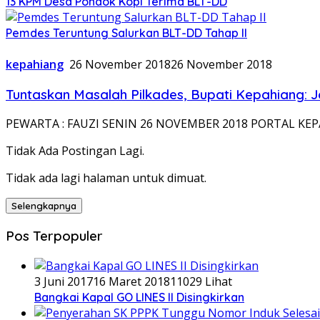
13 KPM Desa Pondok Kopi Terima BLT-DD
Pemdes Teruntung Salurkan BLT-DD Tahap II
kepahiang
26 November 2018
26 November 2018
Tuntaskan Masalah Pilkades, Bupati Kepahiang: J
PEWARTA : FAUZI SENIN 26 NOVEMBER 2018 PORTAL KEPAHIA
Tidak Ada Postingan Lagi.
Tidak ada lagi halaman untuk dimuat.
Selengkapnya
Pos Terpopuler
3 Juni 2017
16 Maret 2018
11029 Lihat
Bangkai Kapal GO LINES II Disingkirkan