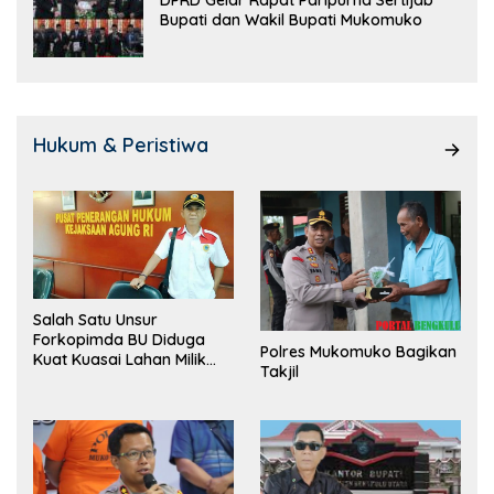
DPRD Gelar Rapat Paripurna Sertijab
Bupati dan Wakil Bupati Mukomuko
Hukum & Peristiwa
Salah Satu Unsur
Forkopimda BU Diduga
Polres Mukomuko Bagikan
Kuat Kuasai Lahan Milik
Takjil
Pemerintah, Ormas Laki
Lapor Kejagung