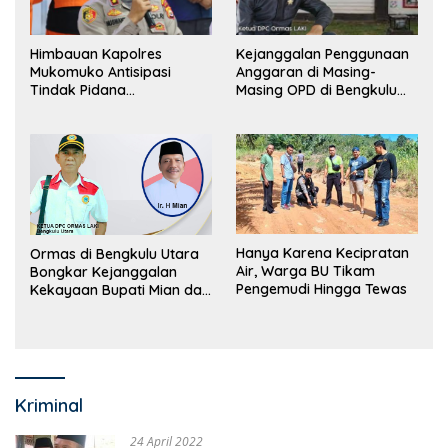
Himbauan Kapolres
Kejanggalan Penggunaan
Mukomuko Antisipasi
Anggaran di Masing-
Tindak Pidana
Masing OPD di Bengkulu
Perdagangan Orang
Utara Bakal Dibongkar
Hanya Karena Kecipratan
Ormas di Bengkulu Utara
Air, Warga BU Tikam
Bongkar Kejanggalan
Pengemudi Hingga Tewas
Kekayaan Bupati Mian dan
Anggaran Sejumlah OPD
Kriminal
24 April 2022