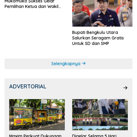
Mukomuko Sukses Gelar
Pemilihan Ketua dan Wakil
Ketua OSIS
Bupati Bengkulu Utara
Salurkan Seragam Gratis
Untuk SD dan SMP
Selengkapnya
ADVERTORIAL
Maxim Perkuat Dukungan
Digelar Selama 5 Hari,