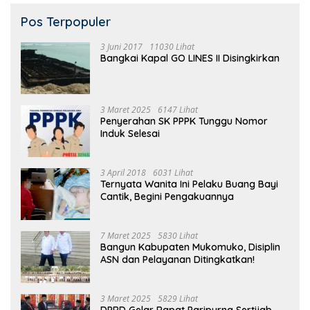
Pos Terpopuler
3 Juni 2017
11030 Lihat
Bangkai Kapal GO LINES II Disingkirkan
3 Maret 2025
6147 Lihat
Penyerahan SK PPPK Tunggu Nomor
Induk Selesai
3 April 2018
6031 Lihat
Ternyata Wanita Ini Pelaku Buang Bayi
Cantik, Begini Pengakuannya
7 Maret 2025
5830 Lihat
Bangun Kabupaten Mukomuko, Disiplin
ASN dan Pelayanan Ditingkatkan!
3 Maret 2025
5829 Lihat