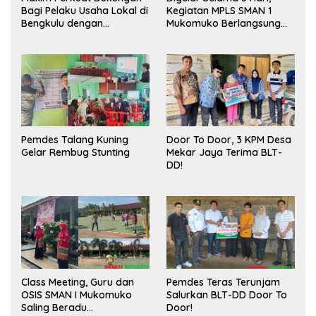
Bagi Pelaku Usaha Lokal di
Kegiatan MPLS SMAN 1
Bengkulu dengan
Mukomuko Berlangsung
Meningkatkan Ruang
Sukses
Publik dan Kebersihan
Pasar
Pemdes Talang Kuning
Door To Door, 3 KPM Desa
Gelar Rembug Stunting
Mekar Jaya Terima BLT-
DD!
Class Meeting, Guru dan
Pemdes Teras Terunjam
OSIS SMAN I Mukomuko
Salurkan BLT-DD Door To
Saling Beradu
Door!