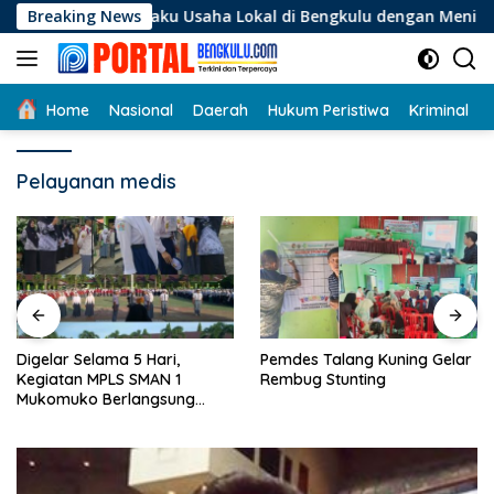
Langsung
 Pelaku Usaha Lokal di Bengkulu dengan Meningkatkan Ruang 
Breaking News
ke
konten
Home
Nasional
Daerah
Hukum Peristiwa
Kriminal
Pelayanan medis
Digelar Selama 5 Hari,
Pemdes Talang Kuning Gelar
Kegiatan MPLS SMAN 1
Rembug Stunting
Mukomuko Berlangsung
Sukses