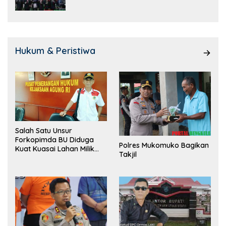
Hukum & Peristiwa
Salah Satu Unsur
Forkopimda BU Diduga
Polres Mukomuko Bagikan
Kuat Kuasai Lahan Milik
Takjil
Pemerintah, Ormas Laki
Lapor Kejagung