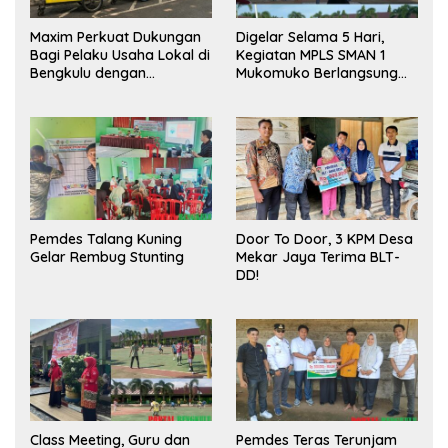
Maxim Perkuat Dukungan
Digelar Selama 5 Hari,
Bagi Pelaku Usaha Lokal di
Kegiatan MPLS SMAN 1
Bengkulu dengan
Mukomuko Berlangsung
Meningkatkan Ruang
Sukses
Publik dan Kebersihan
Pasar
Pemdes Talang Kuning
Door To Door, 3 KPM Desa
Gelar Rembug Stunting
Mekar Jaya Terima BLT-
DD!
Class Meeting, Guru dan
Pemdes Teras Terunjam