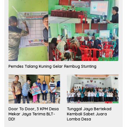
Pemdes Talang Kuning Gelar Rembug Stunting
Tunggal Jaya Bertekad
Door To Door, 3 KPM Desa
Kembali Sabet Juara
Mekar Jaya Terima BLT-
Lomba Desa
DD!