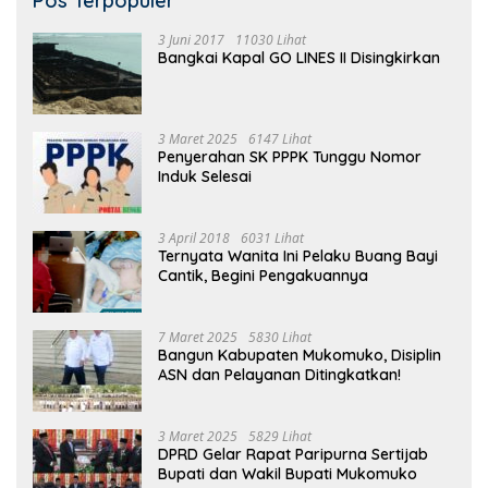
Pos Terpopuler
3 Juni 2017
11030 Lihat
Bangkai Kapal GO LINES II Disingkirkan
3 Maret 2025
6147 Lihat
Penyerahan SK PPPK Tunggu Nomor
Induk Selesai
3 April 2018
6031 Lihat
Ternyata Wanita Ini Pelaku Buang Bayi
Cantik, Begini Pengakuannya
7 Maret 2025
5830 Lihat
Bangun Kabupaten Mukomuko, Disiplin
ASN dan Pelayanan Ditingkatkan!
3 Maret 2025
5829 Lihat
DPRD Gelar Rapat Paripurna Sertijab
Bupati dan Wakil Bupati Mukomuko