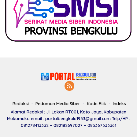
Redaksi
Pedoman Media Siber
Kode Etik
Indeks
Alamat Redaksi : Jl. Lokan RT001, Koto Jaya, Kabupaten
Mukomuko email : portalbengkulu1933@gmail.com Telp/HP :
081278413332 – 082182697027 – 085367333361