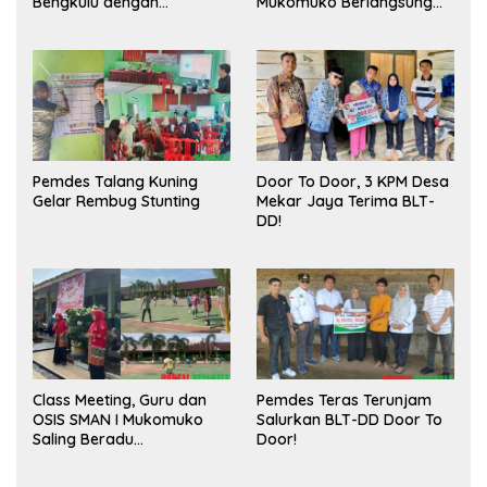
Bengkulu dengan
Mukomuko Berlangsung
Meningkatkan Ruang
Sukses
Publik dan Kebersihan
Pasar
Pemdes Talang Kuning
Door To Door, 3 KPM Desa
Gelar Rembug Stunting
Mekar Jaya Terima BLT-
DD!
Class Meeting, Guru dan
Pemdes Teras Terunjam
OSIS SMAN I Mukomuko
Salurkan BLT-DD Door To
Saling Beradu
Door!
Kemampuan!