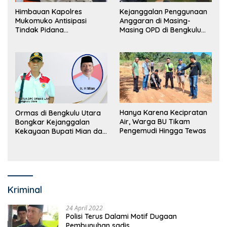
Himbauan Kapolres
Kejanggalan Penggunaan
Mukomuko Antisipasi
Anggaran di Masing-
Tindak Pidana
Masing OPD di Bengkulu
Perdagangan Orang
Utara Bakal Dibongkar
Hanya Karena Kecipratan
Ormas di Bengkulu Utara
Air, Warga BU Tikam
Bongkar Kejanggalan
Pengemudi Hingga Tewas
Kekayaan Bupati Mian dan
Anggaran Sejumlah OPD
Kriminal
24 April 2022
Polisi Terus Dalami Motif Dugaan
Pembunuhan sadis