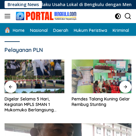
Langsung
i Pelaku Usaha Lokal di Bengkulu dengan Meningkatkan Ruang
Breaking News
ke
konten
Home
Nasional
Daerah
Hukum Peristiwa
Kriminal
Pelayanan PLN
Digelar Selama 5 Hari,
Pemdes Talang Kuning Gelar
Kegiatan MPLS SMAN 1
Rembug Stunting
Mukomuko Berlangsung
Sukses