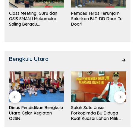
Class Meeting, Guru dan
Pemdes Teras Terunjam
OSIS SMAN I Mukomuko
Salurkan BLT-DD Door To
Saling Beradu
Door!
Kemampuan!
Bengkulu Utara
Dinas Pendidikan Bengkulu
Salah Satu Unsur
Utara Gelar Kegiatan
Forkopimda BU Diduga
O2SN
Kuat Kuasai Lahan Milik
Pemerintah, Ormas Laki
Lapor Kejagung