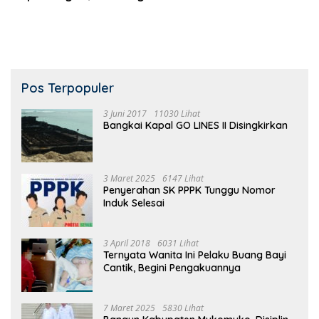
Setelah Pemilu
Pos Terpopuler
3 Juni 2017
11030 Lihat
Bangkai Kapal GO LINES II Disingkirkan
3 Maret 2025
6147 Lihat
Penyerahan SK PPPK Tunggu Nomor
Induk Selesai
3 April 2018
6031 Lihat
Ternyata Wanita Ini Pelaku Buang Bayi
Cantik, Begini Pengakuannya
7 Maret 2025
5830 Lihat