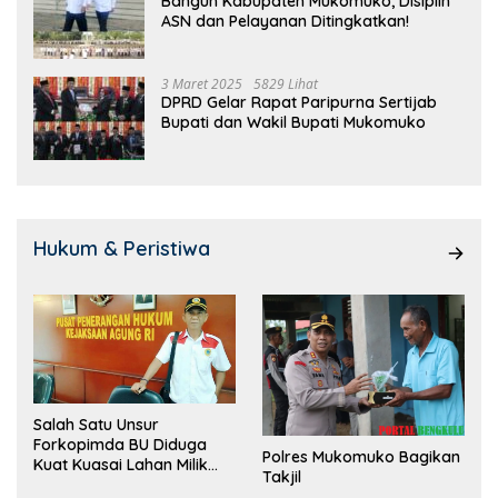
Bangun Kabupaten Mukomuko, Disiplin
ASN dan Pelayanan Ditingkatkan!
3 Maret 2025
5829 Lihat
DPRD Gelar Rapat Paripurna Sertijab
Bupati dan Wakil Bupati Mukomuko
Hukum & Peristiwa
Salah Satu Unsur
Forkopimda BU Diduga
Polres Mukomuko Bagikan
Kuat Kuasai Lahan Milik
Takjil
Pemerintah, Ormas Laki