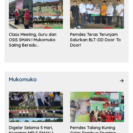
Class Meeting, Guru dan
Pemdes Teras Terunjam
OSIS SMAN I Mukomuko
Salurkan BLT-DD Door To
Saling Beradu
Door!
Kemampuan!
Mukomuko
Digelar Selama 5 Hari,
Pemdes Talang Kuning
Kegiatan MPLS SMAN 1
Gelar Rembug Stunting