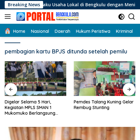
Langsung
i Pelaku Usaha Lokal di Bengkulu dengan Meningkatkan Ruang
Breaking News
ke
konten
Home
Nasional
Daerah
Hukum Peristiwa
Kriminal
pembagian kartu BPJS ditunda setelah pemilu
Digelar Selama 5 Hari,
Pemdes Talang Kuning Gelar
Kegiatan MPLS SMAN 1
Rembug Stunting
Mukomuko Berlangsung
Sukses