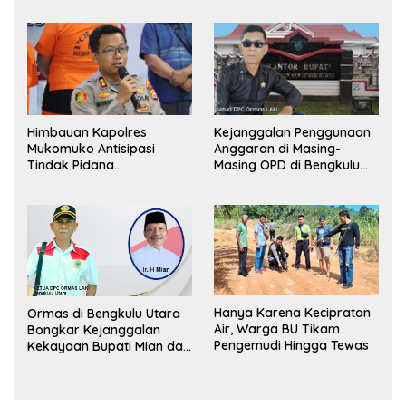
Lapor Kejagung
Himbauan Kapolres
Kejanggalan Penggunaan
Mukomuko Antisipasi
Anggaran di Masing-
Tindak Pidana
Masing OPD di Bengkulu
Perdagangan Orang
Utara Bakal Dibongkar
Hanya Karena Kecipratan
Ormas di Bengkulu Utara
Air, Warga BU Tikam
Bongkar Kejanggalan
Pengemudi Hingga Tewas
Kekayaan Bupati Mian dan
Anggaran Sejumlah OPD