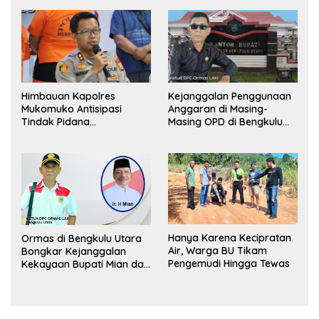
Himbauan Kapolres
Kejanggalan Penggunaan
Mukomuko Antisipasi
Anggaran di Masing-
Tindak Pidana
Masing OPD di Bengkulu
Perdagangan Orang
Utara Bakal Dibongkar
Hanya Karena Kecipratan
Ormas di Bengkulu Utara
Air, Warga BU Tikam
Bongkar Kejanggalan
Pengemudi Hingga Tewas
Kekayaan Bupati Mian dan
Anggaran Sejumlah OPD