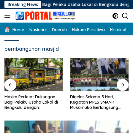
Langsung
gan Bagi Pelaku Usaha Lokal di Bengkulu dengan Meningkatkan
Breaking News
ke
konten
Home
Nasional
Daerah
Hukum Peristiwa
Kriminal
pembangunan masjid
Digelar Selama 5 Hari,
Pemdes Talang Kuning Gelar
Kegiatan MPLS SMAN 1
Rembug Stunting
Mukomuko Berlangsung
Sukses