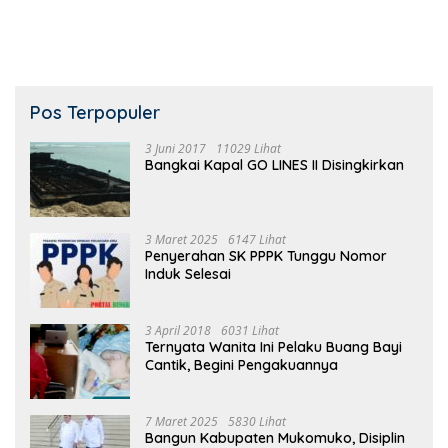
Muhammadiyah
Pos Terpopuler
3 Juni 2017
11029 Lihat
Bangkai Kapal GO LINES II Disingkirkan
3 Maret 2025
6147 Lihat
Penyerahan SK PPPK Tunggu Nomor
Induk Selesai
3 April 2018
6031 Lihat
Ternyata Wanita Ini Pelaku Buang Bayi
Cantik, Begini Pengakuannya
7 Maret 2025
5830 Lihat
Bangun Kabupaten Mukomuko, Disiplin