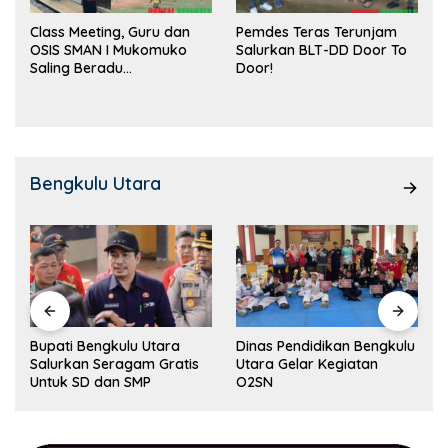
Class Meeting, Guru dan
Pemdes Teras Terunjam
OSIS SMAN I Mukomuko
Salurkan BLT-DD Door To
Saling Beradu
Door!
Kemampuan!
Bengkulu Utara
Dinas Pendidikan Bengkulu
Salah Satu Unsur
Utara Gelar Kegiatan
Forkopimda BU Diduga
O2SN
Kuat Kuasai Lahan Milik
Pemerintah, Ormas Laki
Lapor Kejagung