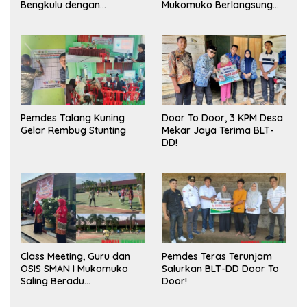
Bengkulu dengan
Mukomuko Berlangsung
Meningkatkan Ruang
Sukses
Publik dan Kebersihan
Pasar
Pemdes Talang Kuning
Door To Door, 3 KPM Desa
Gelar Rembug Stunting
Mekar Jaya Terima BLT-
DD!
Class Meeting, Guru dan
Pemdes Teras Terunjam
OSIS SMAN I Mukomuko
Salurkan BLT-DD Door To
Saling Beradu
Door!
Kemampuan!