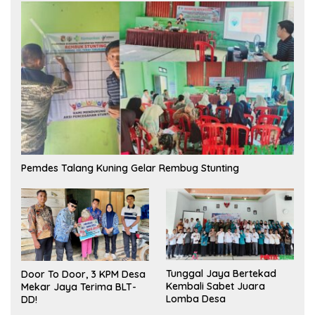
Pemdes Talang Kuning Gelar Rembug Stunting
Tunggal Jaya Bertekad
Door To Door, 3 KPM Desa
Kembali Sabet Juara
Mekar Jaya Terima BLT-
Lomba Desa
DD!