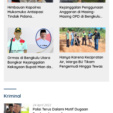
Himbauan Kapolres
Kejanggalan Penggunaan
Mukomuko Antisipasi
Anggaran di Masing-
Tindak Pidana
Masing OPD di Bengkulu
Perdagangan Orang
Utara Bakal Dibongkar
Hanya Karena Kecipratan
Ormas di Bengkulu Utara
Air, Warga BU Tikam
Bongkar Kejanggalan
Pengemudi Hingga Tewas
Kekayaan Bupati Mian dan
Anggaran Sejumlah OPD
Kriminal
24 April 2022
Polisi Terus Dalami Motif Dugaan