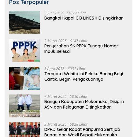
Pos Terpopuler
3 Juni 2017
11029 Lihat
Bangkai Kapal GO LINES II Disingkirkan
3 Maret 2025
6147 Lihat
Penyerahan SK PPPK Tunggu Nomor
Induk Selesai
3 April 2018
6031 Lihat
Ternyata Wanita Ini Pelaku Buang Bayi
Cantik, Begini Pengakuannya
7 Maret 2025
5830 Lihat
Bangun Kabupaten Mukomuko, Disiplin
ASN dan Pelayanan Ditingkatkan!
3 Maret 2025
5828 Lihat
DPRD Gelar Rapat Paripurna Sertijab
Bupati dan Wakil Bupati Mukomuko