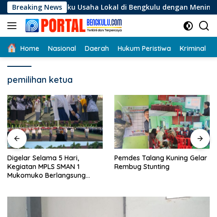
Langsung
 Pelaku Usaha Lokal di Bengkulu dengan Meningkatkan Ruang 
Breaking News
ke
konten
Home
Nasional
Daerah
Hukum Peristiwa
Kriminal
pemilihan ketua
Digelar Selama 5 Hari,
Pemdes Talang Kuning Gelar
Kegiatan MPLS SMAN 1
Rembug Stunting
Mukomuko Berlangsung
Sukses