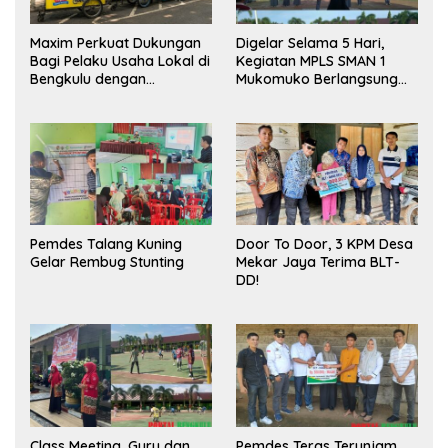
Maxim Perkuat Dukungan
Digelar Selama 5 Hari,
Bagi Pelaku Usaha Lokal di
Kegiatan MPLS SMAN 1
Bengkulu dengan
Mukomuko Berlangsung
Meningkatkan Ruang
Sukses
Publik dan Kebersihan
Pasar
Pemdes Talang Kuning
Door To Door, 3 KPM Desa
Gelar Rembug Stunting
Mekar Jaya Terima BLT-
DD!
Class Meeting, Guru dan
Pemdes Teras Terunjam