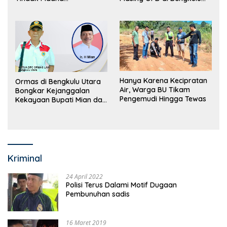
Perdagangan Orang
Utara Bakal Dibongkar
Hanya Karena Kecipratan
Ormas di Bengkulu Utara
Air, Warga BU Tikam
Bongkar Kejanggalan
Pengemudi Hingga Tewas
Kekayaan Bupati Mian dan
Anggaran Sejumlah OPD
Kriminal
24 April 2022
Polisi Terus Dalami Motif Dugaan
Pembunuhan sadis
16 Maret 2019