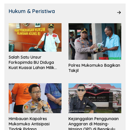
Hukum & Peristiwa
Salah Satu Unsur
Forkopimda BU Diduga
Polres Mukomuko Bagikan
Kuat Kuasai Lahan Milik
Takjil
Pemerintah, Ormas Laki
Lapor Kejagung
Himbauan Kapolres
Kejanggalan Penggunaan
Mukomuko Antisipasi
Anggaran di Masing-
Tindak Pidana
Masing OPD di Bengkulu