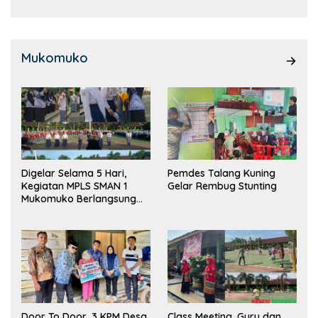
Mukomuko
Digelar Selama 5 Hari,
Pemdes Talang Kuning
Kegiatan MPLS SMAN 1
Gelar Rembug Stunting
Mukomuko Berlangsung
Sukses
Door To Door, 3 KPM Desa
Class Meeting, Guru dan