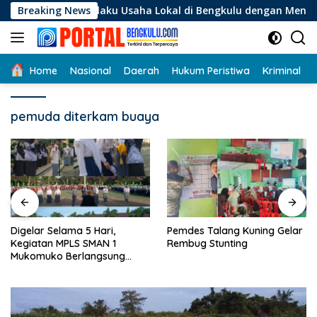
Langsung
gi Pelaku Usaha Lokal di Bengkulu dengan Meningkatkan Ruang
Breaking News
ke
konten
Home
Nasional
Daerah
Hukum Peristiwa
Kriminal
pemuda diterkam buaya
Digelar Selama 5 Hari,
Pemdes Talang Kuning Gelar
Kegiatan MPLS SMAN 1
Rembug Stunting
Mukomuko Berlangsung
Sukses