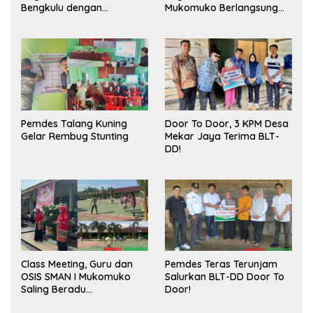
Bengkulu dengan
Mukomuko Berlangsung
Meningkatkan Ruang
Sukses
Publik dan Kebersihan
Pasar
Pemdes Talang Kuning
Door To Door, 3 KPM Desa
Gelar Rembug Stunting
Mekar Jaya Terima BLT-
DD!
Class Meeting, Guru dan
Pemdes Teras Terunjam
OSIS SMAN I Mukomuko
Salurkan BLT-DD Door To
Saling Beradu
Door!
Kemampuan!