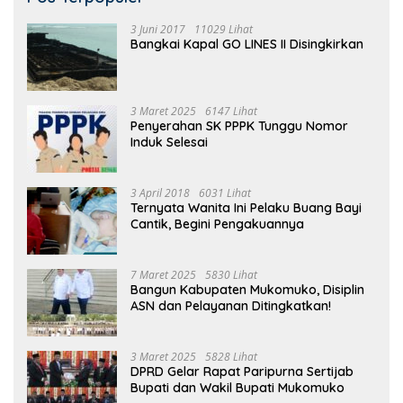
3 Juni 2017
11029 Lihat
Bangkai Kapal GO LINES II Disingkirkan
3 Maret 2025
6147 Lihat
Penyerahan SK PPPK Tunggu Nomor
Induk Selesai
3 April 2018
6031 Lihat
Ternyata Wanita Ini Pelaku Buang Bayi
Cantik, Begini Pengakuannya
7 Maret 2025
5830 Lihat
Bangun Kabupaten Mukomuko, Disiplin
ASN dan Pelayanan Ditingkatkan!
3 Maret 2025
5828 Lihat
DPRD Gelar Rapat Paripurna Sertijab
Bupati dan Wakil Bupati Mukomuko