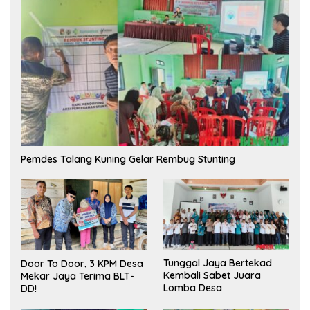
Pemdes Talang Kuning Gelar Rembug Stunting
Tunggal Jaya Bertekad
Door To Door, 3 KPM Desa
Kembali Sabet Juara
Mekar Jaya Terima BLT-
Lomba Desa
DD!