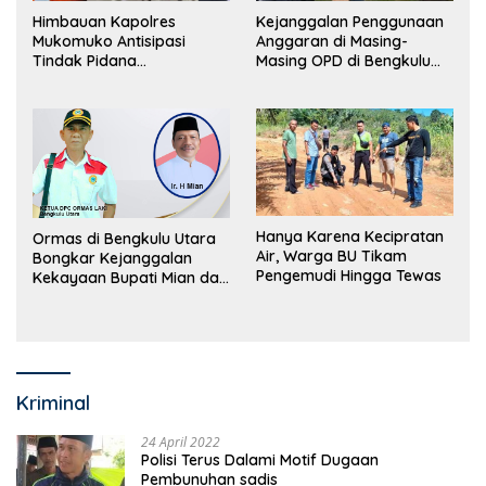
Himbauan Kapolres
Kejanggalan Penggunaan
Mukomuko Antisipasi
Anggaran di Masing-
Tindak Pidana
Masing OPD di Bengkulu
Perdagangan Orang
Utara Bakal Dibongkar
Hanya Karena Kecipratan
Ormas di Bengkulu Utara
Air, Warga BU Tikam
Bongkar Kejanggalan
Pengemudi Hingga Tewas
Kekayaan Bupati Mian dan
Anggaran Sejumlah OPD
Kriminal
24 April 2022
Polisi Terus Dalami Motif Dugaan
Pembunuhan sadis