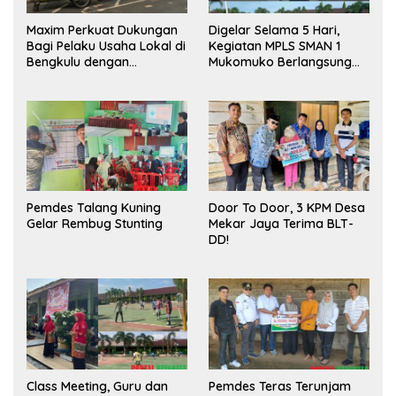
Maxim Perkuat Dukungan
Digelar Selama 5 Hari,
Bagi Pelaku Usaha Lokal di
Kegiatan MPLS SMAN 1
Bengkulu dengan
Mukomuko Berlangsung
Meningkatkan Ruang
Sukses
Publik dan Kebersihan
Pasar
Pemdes Talang Kuning
Door To Door, 3 KPM Desa
Gelar Rembug Stunting
Mekar Jaya Terima BLT-
DD!
Class Meeting, Guru dan
Pemdes Teras Terunjam