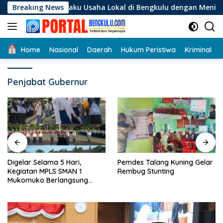
Langsung
i Pelaku Usaha Lokal di Bengkulu dengan Meningkatkan Ruang 
Breaking News
ke
konten
Home
Nasional
Daerah
Hukum Peristiwa
Kriminal
Penjabat Gubernur
Digelar Selama 5 Hari,
Pemdes Talang Kuning Gelar
Kegiatan MPLS SMAN 1
Rembug Stunting
Mukomuko Berlangsung
Sukses