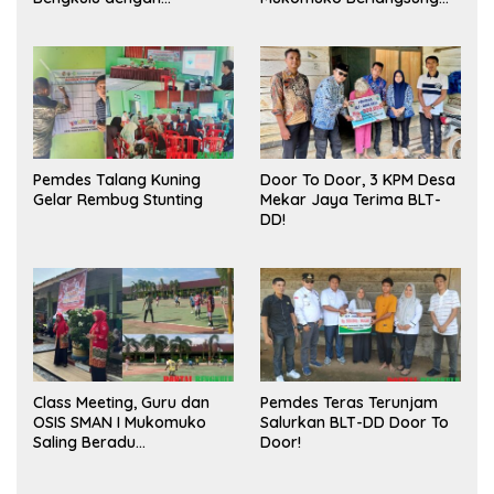
Meningkatkan Ruang
Sukses
Publik dan Kebersihan
Pasar
Pemdes Talang Kuning
Door To Door, 3 KPM Desa
Gelar Rembug Stunting
Mekar Jaya Terima BLT-
DD!
Class Meeting, Guru dan
Pemdes Teras Terunjam
OSIS SMAN I Mukomuko
Salurkan BLT-DD Door To
Saling Beradu
Door!
Kemampuan!