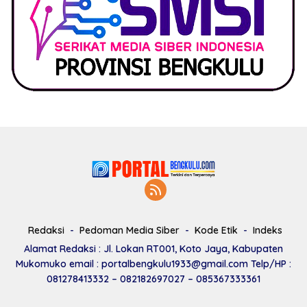
Redaksi
Pedoman Media Siber
Kode Etik
Indeks
Alamat Redaksi : Jl. Lokan RT001, Koto Jaya, Kabupaten
Mukomuko email : portalbengkulu1933@gmail.com Telp/HP :
081278413332 – 082182697027 – 085367333361