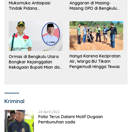
Mukomuko Antisipasi
Anggaran di Masing-
Tindak Pidana
Masing OPD di Bengkulu
Perdagangan Orang
Utara Bakal Dibongkar
Hanya Karena Kecipratan
Ormas di Bengkulu Utara
Air, Warga BU Tikam
Bongkar Kejanggalan
Pengemudi Hingga Tewas
Kekayaan Bupati Mian dan
Anggaran Sejumlah OPD
Kriminal
24 April 2022
Polisi Terus Dalami Motif Dugaan
Pembunuhan sadis