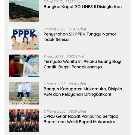
3 Juni 2017
11030 Lihat
Bangkai Kapal GO LINES II Disingkirkan
3 Maret 2025
6147 Lihat
Penyerahan SK PPPK Tunggu Nomor
Induk Selesai
3 April 2018
6032 Lihat
Ternyata Wanita Ini Pelaku Buang Bayi
Cantik, Begini Pengakuannya
7 Maret 2025
5830 Lihat
Bangun Kabupaten Mukomuko, Disiplin
ASN dan Pelayanan Ditingkatkan!
3 Maret 2025
5829 Lihat
DPRD Gelar Rapat Paripurna Sertijab
Bupati dan Wakil Bupati Mukomuko