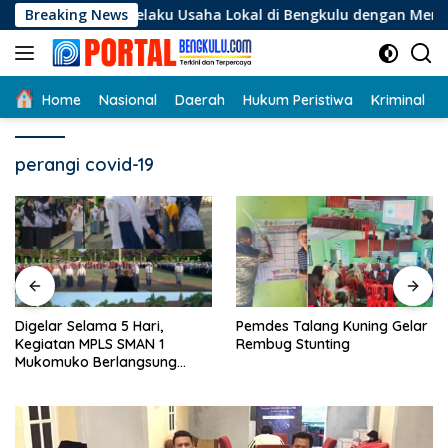
Langsung
agi Pelaku Usaha Lokal di Bengkulu dengan Meningkatkan Rua
Breaking News
ke
konten
Home
Nasional
Daerah
Hukum Peristiwa
Kriminal
perangi covid-19
Digelar Selama 5 Hari,
Pemdes Talang Kuning Gelar
Kegiatan MPLS SMAN 1
Rembug Stunting
Mukomuko Berlangsung
Sukses