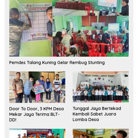
Pemdes Talang Kuning Gelar Rembug Stunting
Tunggal Jaya Bertekad
Door To Door, 3 KPM Desa
Kembali Sabet Juara
Mekar Jaya Terima BLT-
Lomba Desa
DD!