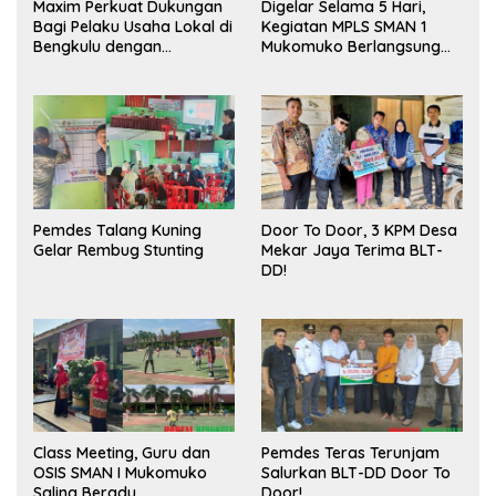
Maxim Perkuat Dukungan
Digelar Selama 5 Hari,
Bagi Pelaku Usaha Lokal di
Kegiatan MPLS SMAN 1
Bengkulu dengan
Mukomuko Berlangsung
Meningkatkan Ruang
Sukses
Publik dan Kebersihan
Pasar
Pemdes Talang Kuning
Door To Door, 3 KPM Desa
Gelar Rembug Stunting
Mekar Jaya Terima BLT-
DD!
Class Meeting, Guru dan
Pemdes Teras Terunjam
OSIS SMAN I Mukomuko
Salurkan BLT-DD Door To
Saling Beradu
Door!