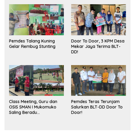
Publik dan Kebersihan
Pasar
Pemdes Talang Kuning
Door To Door, 3 KPM Desa
Gelar Rembug Stunting
Mekar Jaya Terima BLT-
DD!
Class Meeting, Guru dan
Pemdes Teras Terunjam
OSIS SMAN I Mukomuko
Salurkan BLT-DD Door To
Saling Beradu
Door!
Kemampuan!