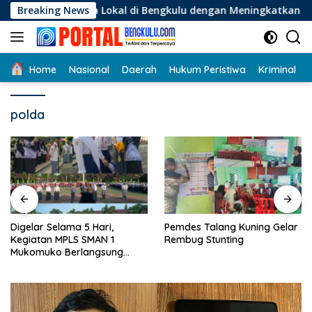
Langsung
a Lokal di Bengkulu dengan Meningkatkan Ruang Publik dan Ke
Breaking News
ke
konten
Home
Nasional
Daerah
Hukum Peristiwa
Kriminal
polda
Digelar Selama 5 Hari,
Pemdes Talang Kuning Gelar
Kegiatan MPLS SMAN 1
Rembug Stunting
Mukomuko Berlangsung
Sukses