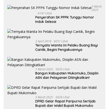
3 Maret
2025
6147 Lihat
Penyerahan SK PPPK Tunggu Nomor
Induk Selesai
3 April 2018
6031 Lihat
Ternyata Wanita Ini Pelaku Buang Bayi
Cantik, Begini Pengakuannya
7 Maret 2025
5830 Lihat
Bangun Kabupaten Mukomuko, Disiplin
ASN dan Pelayanan Ditingkatkan!
3 Maret 2025
5828 Lihat
DPRD Gelar Rapat Paripurna Sertijab
Bupati dan Wakil Bupati Mukomuko