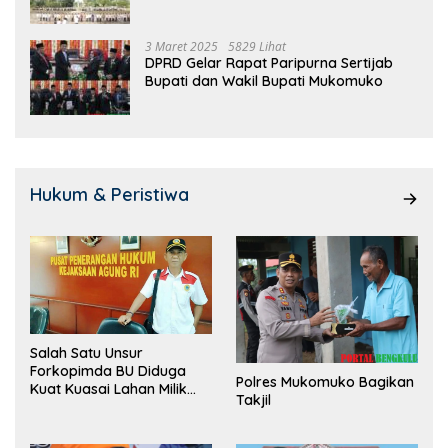
3 Maret 2025
5829 Lihat
DPRD Gelar Rapat Paripurna Sertijab
Bupati dan Wakil Bupati Mukomuko
Hukum & Peristiwa
Salah Satu Unsur
Forkopimda BU Diduga
Polres Mukomuko Bagikan
Kuat Kuasai Lahan Milik
Takjil
Pemerintah, Ormas Laki
Lapor Kejagung