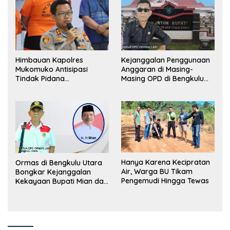
Himbauan Kapolres
Kejanggalan Penggunaan
Mukomuko Antisipasi
Anggaran di Masing-
Tindak Pidana
Masing OPD di Bengkulu
Perdagangan Orang
Utara Bakal Dibongkar
Hanya Karena Kecipratan
Ormas di Bengkulu Utara
Air, Warga BU Tikam
Bongkar Kejanggalan
Pengemudi Hingga Tewas
Kekayaan Bupati Mian dan
Anggaran Sejumlah OPD