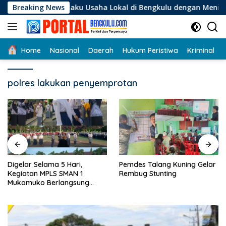
Langsung
i Pelaku Usaha Lokal di Bengkulu dengan Meningkatkan Ruang
Breaking News
ke
konten
Home
Nasional
Daerah
Hukum Peristiwa
Kriminal
polres lakukan penyemprotan
Digelar Selama 5 Hari,
Pemdes Talang Kuning Gelar
Kegiatan MPLS SMAN 1
Rembug Stunting
Mukomuko Berlangsung
Sukses