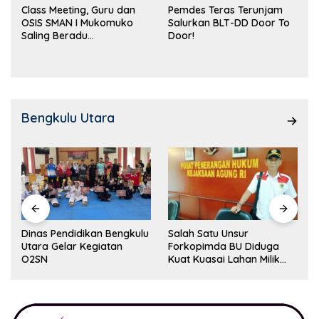
Class Meeting, Guru dan
Pemdes Teras Terunjam
OSIS SMAN I Mukomuko
Salurkan BLT-DD Door To
Saling Beradu
Door!
Kemampuan!
Bengkulu Utara
Dinas Pendidikan Bengkulu
Salah Satu Unsur
Utara Gelar Kegiatan
Forkopimda BU Diduga
O2SN
Kuat Kuasai Lahan Milik
Pemerintah, Ormas Laki
Lapor Kejagung