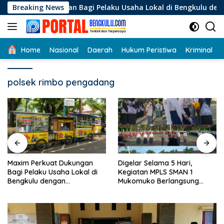
Langsung
ungan Bagi Pelaku Usaha Lokal di Bengkulu dengan Meningkatk
Breaking News
ke
konten
Home
Nasional
Daerah
Hukum Peristiwa
Kriminal
polsek rimbo pengadang
Digelar Selama 5 Hari,
Pemdes Talang Kuning Gelar
Kegiatan MPLS SMAN 1
Rembug Stunting
Mukomuko Berlangsung
Sukses