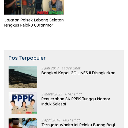
Jajaran Polsek Lebong Selatan
Ringkus Pelaku Curanmor
Pos Terpopuler
3 Juni 2017
11029 Lihat
Bangkai Kapal GO LINES II Disingkirkan
3 Maret 2025
6147 Lihat
Penyerahan SK PPPK Tunggu Nomor
Induk Selesai
3 April 2018
6031 Lihat
Ternyata Wanita Ini Pelaku Buang Bayi