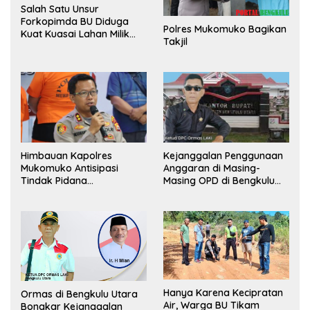
Salah Satu Unsur
Forkopimda BU Diduga
Polres Mukomuko Bagikan
Kuat Kuasai Lahan Milik
Takjil
Pemerintah, Ormas Laki
Lapor Kejagung
Himbauan Kapolres
Kejanggalan Penggunaan
Mukomuko Antisipasi
Anggaran di Masing-
Tindak Pidana
Masing OPD di Bengkulu
Perdagangan Orang
Utara Bakal Dibongkar
Hanya Karena Kecipratan
Ormas di Bengkulu Utara
Air, Warga BU Tikam
Bongkar Kejanggalan