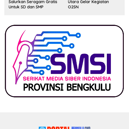
Utara Gelar Kegiatan
Forkopimda BU Diduga
O2SN
Kuat Kuasai Lahan Milik
Pemerintah, Ormas Laki
Lapor Kejagung