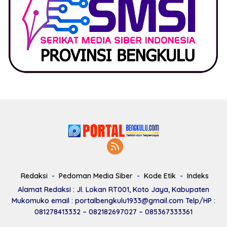
Redaksi
Pedoman Media Siber
Kode Etik
Indeks
Alamat Redaksi : Jl. Lokan RT001, Koto Jaya, Kabupaten
Mukomuko email : portalbengkulu1933@gmail.com Telp/HP :
081278413332 – 082182697027 – 085367333361