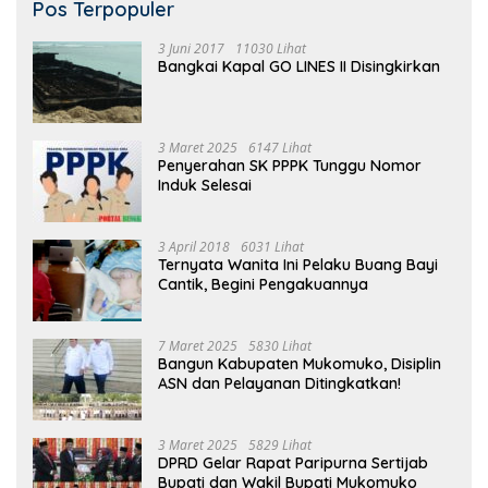
Pos Terpopuler
3 Juni 2017
11030 Lihat
Bangkai Kapal GO LINES II Disingkirkan
3 Maret 2025
6147 Lihat
Penyerahan SK PPPK Tunggu Nomor
Induk Selesai
3 April 2018
6031 Lihat
Ternyata Wanita Ini Pelaku Buang Bayi
Cantik, Begini Pengakuannya
7 Maret 2025
5830 Lihat
Bangun Kabupaten Mukomuko, Disiplin
ASN dan Pelayanan Ditingkatkan!
3 Maret 2025
5829 Lihat
DPRD Gelar Rapat Paripurna Sertijab
Bupati dan Wakil Bupati Mukomuko