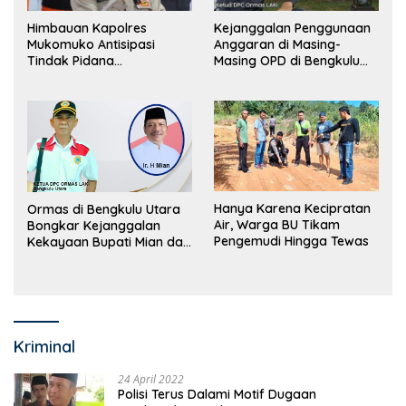
Himbauan Kapolres
Kejanggalan Penggunaan
Mukomuko Antisipasi
Anggaran di Masing-
Tindak Pidana
Masing OPD di Bengkulu
Perdagangan Orang
Utara Bakal Dibongkar
Hanya Karena Kecipratan
Ormas di Bengkulu Utara
Air, Warga BU Tikam
Bongkar Kejanggalan
Pengemudi Hingga Tewas
Kekayaan Bupati Mian dan
Anggaran Sejumlah OPD
Kriminal
24 April 2022
Polisi Terus Dalami Motif Dugaan