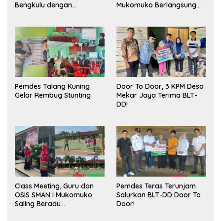
Bengkulu dengan
Mukomuko Berlangsung
Meningkatkan Ruang
Sukses
Publik dan Kebersihan
Pasar
Pemdes Talang Kuning
Door To Door, 3 KPM Desa
Gelar Rembug Stunting
Mekar Jaya Terima BLT-
DD!
Class Meeting, Guru dan
Pemdes Teras Terunjam
OSIS SMAN I Mukomuko
Salurkan BLT-DD Door To
Saling Beradu
Door!
Kemampuan!