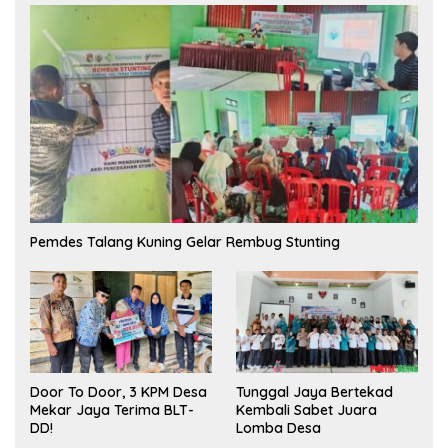
Pemdes Talang Kuning Gelar Rembug Stunting
Tunggal Jaya Bertekad
Door To Door, 3 KPM Desa
Kembali Sabet Juara
Mekar Jaya Terima BLT-
Lomba Desa
DD!