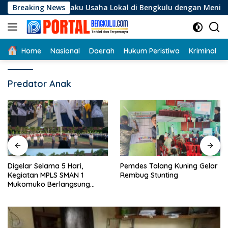
Langsung
i Pelaku Usaha Lokal di Bengkulu dengan Meningkatkan Ruang
Breaking News
ke
konten
Home
Nasional
Daerah
Hukum Peristiwa
Kriminal
Predator Anak
Digelar Selama 5 Hari,
Pemdes Talang Kuning Gelar
Kegiatan MPLS SMAN 1
Rembug Stunting
Mukomuko Berlangsung
Sukses