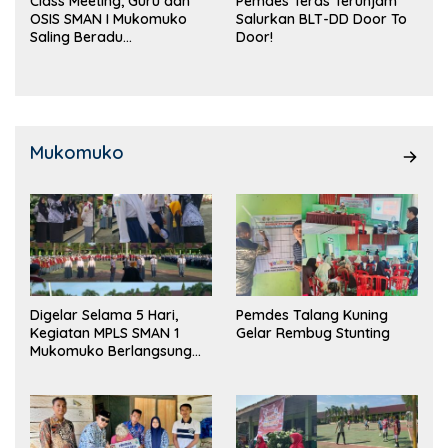
Class Meeting, Guru dan
Pemdes Teras Terunjam
OSIS SMAN I Mukomuko
Salurkan BLT-DD Door To
Saling Beradu
Door!
Kemampuan!
Mukomuko
Digelar Selama 5 Hari,
Pemdes Talang Kuning
Kegiatan MPLS SMAN 1
Gelar Rembug Stunting
Mukomuko Berlangsung
Sukses