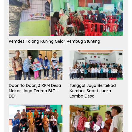
Pemdes Talang Kuning Gelar Rembug Stunting
Tunggal Jaya Bertekad
Door To Door, 3 KPM Desa
Kembali Sabet Juara
Mekar Jaya Terima BLT-
Lomba Desa
DD!