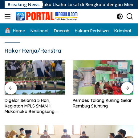
Langsung
gi Pelaku Usaha Lokal di Bengkulu dengan Meningkatkan Ruan
Breaking News
ke
konten
Home
Nasional
Daerah
Hukum Peristiwa
Kriminal
Rakor Renja/Renstra
Digelar Selama 5 Hari,
Pemdes Talang Kuning Gelar
Kegiatan MPLS SMAN 1
Rembug Stunting
Mukomuko Berlangsung
Sukses