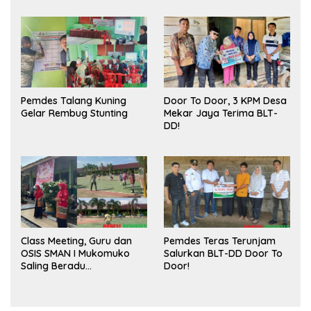
Publik dan Kebersihan
Pasar
Pemdes Talang Kuning
Door To Door, 3 KPM Desa
Gelar Rembug Stunting
Mekar Jaya Terima BLT-
DD!
Class Meeting, Guru dan
Pemdes Teras Terunjam
OSIS SMAN I Mukomuko
Salurkan BLT-DD Door To
Saling Beradu
Door!
Kemampuan!