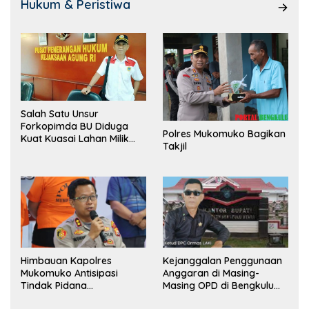
Hukum & Peristiwa
Salah Satu Unsur
Forkopimda BU Diduga
Polres Mukomuko Bagikan
Kuat Kuasai Lahan Milik
Takjil
Pemerintah, Ormas Laki
Lapor Kejagung
Himbauan Kapolres
Kejanggalan Penggunaan
Mukomuko Antisipasi
Anggaran di Masing-
Tindak Pidana
Masing OPD di Bengkulu
Perdagangan Orang
Utara Bakal Dibongkar