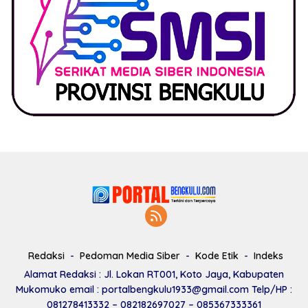
Redaksi
Pedoman Media Siber
Kode Etik
Indeks
Alamat Redaksi : Jl. Lokan RT001, Koto Jaya, Kabupaten
Mukomuko email : portalbengkulu1933@gmail.com Telp/HP :
081278413332 – 082182697027 – 085367333361