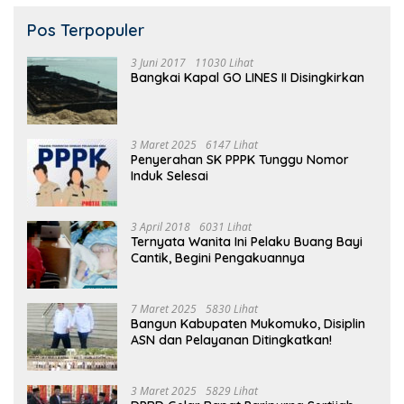
Pos Terpopuler
3 Juni 2017
11030 Lihat
Bangkai Kapal GO LINES II Disingkirkan
3 Maret 2025
6147 Lihat
Penyerahan SK PPPK Tunggu Nomor
Induk Selesai
3 April 2018
6031 Lihat
Ternyata Wanita Ini Pelaku Buang Bayi
Cantik, Begini Pengakuannya
7 Maret 2025
5830 Lihat
Bangun Kabupaten Mukomuko, Disiplin
ASN dan Pelayanan Ditingkatkan!
3 Maret 2025
5829 Lihat