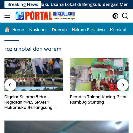
Langsung
i Pelaku Usaha Lokal di Bengkulu dengan Meningkatkan Ruang 
Breaking News
ke
konten
Home
Nasional
Daerah
Hukum Peristiwa
Kriminal
razia hotel dan warem
Digelar Selama 5 Hari,
Pemdes Talang Kuning Gelar
Kegiatan MPLS SMAN 1
Rembug Stunting
Mukomuko Berlangsung
Sukses