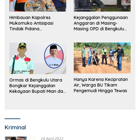
Himbauan Kapolres
Kejanggalan Penggunaan
Mukomuko Antisipasi
Anggaran di Masing-
Tindak Pidana
Masing OPD di Bengkulu
Perdagangan Orang
Utara Bakal Dibongkar
Hanya Karena Kecipratan
Ormas di Bengkulu Utara
Air, Warga BU Tikam
Bongkar Kejanggalan
Pengemudi Hingga Tewas
Kekayaan Bupati Mian dan
Anggaran Sejumlah OPD
Kriminal
24 April 2022