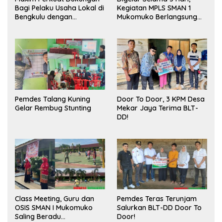
Bagi Pelaku Usaha Lokal di
Kegiatan MPLS SMAN 1
Bengkulu dengan
Mukomuko Berlangsung
Meningkatkan Ruang
Sukses
Publik dan Kebersihan
Pasar
Pemdes Talang Kuning
Door To Door, 3 KPM Desa
Gelar Rembug Stunting
Mekar Jaya Terima BLT-
DD!
Class Meeting, Guru dan
Pemdes Teras Terunjam
OSIS SMAN I Mukomuko
Salurkan BLT-DD Door To
Saling Beradu
Door!