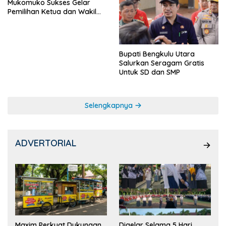
Mukomuko Sukses Gelar
Pemilihan Ketua dan Wakil
Ketua OSIS
Bupati Bengkulu Utara
Salurkan Seragam Gratis
Untuk SD dan SMP
Selengkapnya
ADVERTORIAL
Maxim Perkuat Dukungan
Digelar Selama 5 Hari,