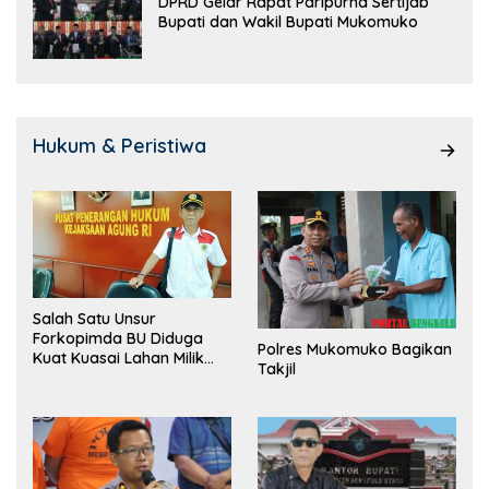
DPRD Gelar Rapat Paripurna Sertijab
Bupati dan Wakil Bupati Mukomuko
Hukum & Peristiwa
Salah Satu Unsur
Forkopimda BU Diduga
Polres Mukomuko Bagikan
Kuat Kuasai Lahan Milik
Takjil
Pemerintah, Ormas Laki
Lapor Kejagung