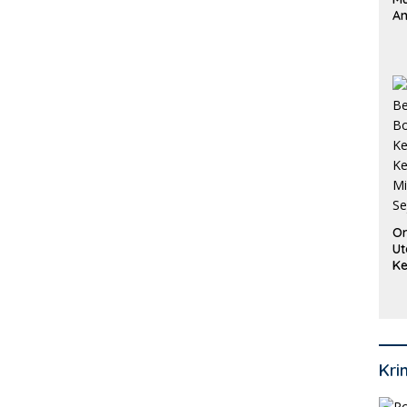
An
Pi
P
O
Or
Ut
Ke
Ke
Mi
Se
Kri