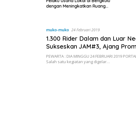
a Lokal di Bengkulu
ingkatkan Ruang
Kebersihan Pasar
muko-muko
24 Februari 2019
1.300 Rider Dalam dan Luar Ne
Sukseskan JAM#3, Ajang Prom
Daerah Serta Dukung Visit 202
PEWARTA : DIA MINGGU 24 FEBRUARI 2019 POR
Wonderful Bengkulu
Salah satu kegiatan yang digelar…