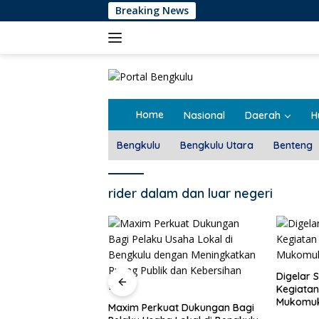
Langsung
Breaking News
ke
konten
Home
Nasional
Daerah
H
Bengkulu
Bengkulu Utara
Benteng
rider dalam dan luar negeri
Pemdes T
Rembug 
Digelar Selama 5 Hari,
Kegiatan MPLS SMAN 1
Mukomuko Berlangsung
at Dukungan Bagi
Sukses