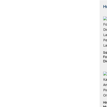
H
Sa
F
Di
La
Pe
La
K
Hi
M