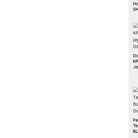
Ha
S
Be
Do
K
Ja
DD
Pe
Te
BL
Do