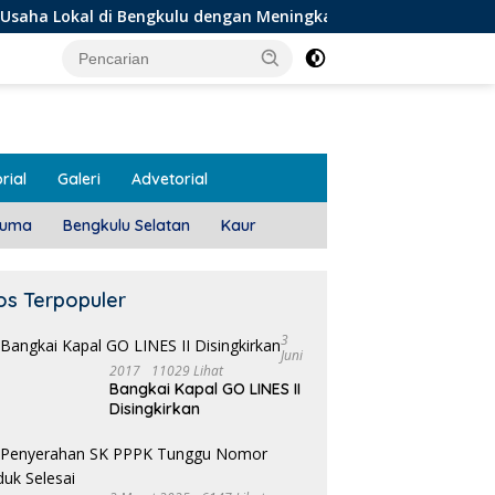
di Bengkulu dengan Meningkatkan Ruang Publik dan Kebersihan
rial
Galeri
Advetorial
luma
Bengkulu Selatan
Kaur
os Terpopuler
3
Juni
2017
11029 Lihat
Bangkai Kapal GO LINES II
1
Disingkirkan
T
Pemdes Teras Terunjam
Salurkan BLT-DD Door To
Door!
 Meeting, Guru dan OSIS