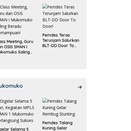
Pemdes Teras
Terunjam Salurkan
ass Meeting, Guru
BLT-DD Door To
n OSIS SMAN I
Door!
ukomuko Saling
eradu
emampuan!
ukomuko
Pemdes Talang
Kuning Gelar
gelar Selama 5