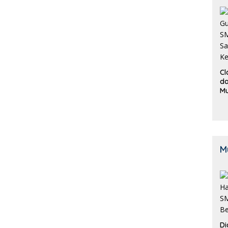
Cl
da
M
B
K
M
Di