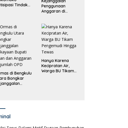
Kejanggalan
tisipasi Tindak
Penggunaan
dana
Anggaran di
erdagangan
Masing-Masing OPD
rang
di Bengkulu Utara
Bakal Dibongkar
Hanya Karena
Kecipratan Air,
Warga BU Tikam
mas di Bengkulu
Pengemudi Hingga
ara Bongkar
Tewas
janggalan
kayaan Bupati
an dan Anggaran
jumlah OPD
minal