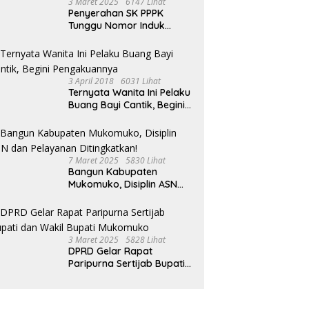
3 Maret 2025
6147 Lihat
 I Mukomuko Saling
Penyerahan SK PPPK
du Kemampuan!
Tunggu Nomor Induk
Selesai
3 April 2018
6031 Lihat
Ternyata Wanita Ini Pelaku
Buang Bayi Cantik, Begini
Pengakuannya
7 Maret 2025
5830 Lihat
Bangun Kabupaten
Mukomuko, Disiplin ASN
dan Pelayanan
Ditingkatkan!
3 Maret 2025
5828 Lihat
DPRD Gelar Rapat
Paripurna Sertijab Bupati
dan Wakil Bupati
Mukomuko