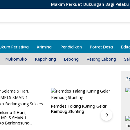
Maxim Perkuat Dukungan Bagi Pelaku Usaha Lokal 
ukum Peristiwa
Kriminal
Pendidikan
Potret Desa
Edito
Mukomuko
Kepahiang
Lebong
Rejang Lebong
Se
P
alang Kuning Gelar
Stunting
Door To Door, 3 KPM Desa
Class