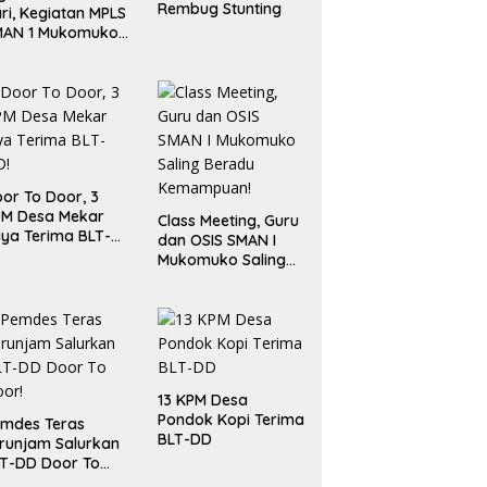
Rembug Stunting
ri, Kegiatan MPLS
MAN 1 Mukomuko
rlangsung Sukses
or To Door, 3
PM Desa Mekar
Class Meeting, Guru
ya Terima BLT-
dan OSIS SMAN I
!
Mukomuko Saling
Beradu
Kemampuan!
13 KPM Desa
Pondok Kopi Terima
mdes Teras
BLT-DD
runjam Salurkan
T-DD Door To
or!