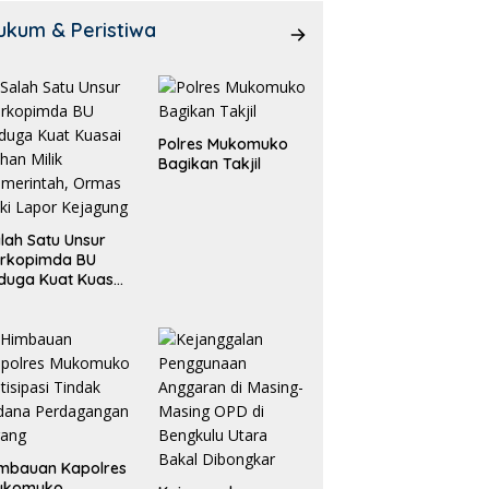
ukum & Peristiwa
Polres Mukomuko
Bagikan Takjil
lah Satu Unsur
orkopimda BU
duga Kuat Kuasai
han Milik
merintah, Ormas
ki Lapor
ejagung
mbauan Kapolres
ukomuko