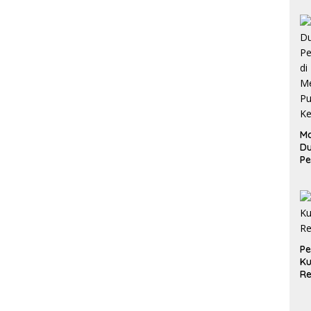
Ma
D
Pe
di
Me
Ru
Ke
P
Ku
Re