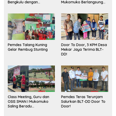
Bengkulu dengan
Mukomuko Berlangsung
Meningkatkan Ruang
Sukses
Publik dan Kebersihan
Pasar
Pemdes Talang Kuning
Door To Door, 3 KPM Desa
Gelar Rembug Stunting
Mekar Jaya Terima BLT-
DD!
Class Meeting, Guru dan
Pemdes Teras Terunjam
OSIS SMAN I Mukomuko
Salurkan BLT-DD Door To
Saling Beradu
Door!
Kemampuan!