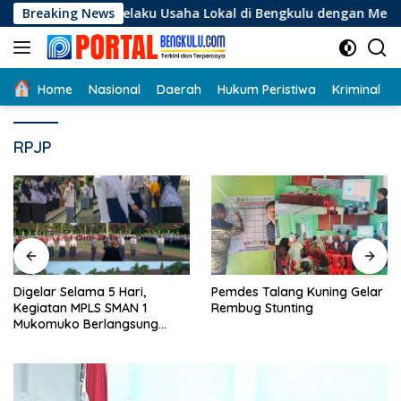
Langsung
agi Pelaku Usaha Lokal di Bengkulu dengan Meningkatkan Ruan
Breaking News
ke
konten
Home
Nasional
Daerah
Hukum Peristiwa
Kriminal
RPJP
Digelar Selama 5 Hari,
Pemdes Talang Kuning Gelar
Kegiatan MPLS SMAN 1
Rembug Stunting
Mukomuko Berlangsung
Sukses