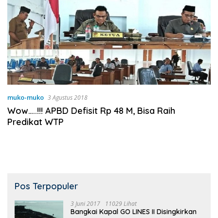
muko-muko
3 Agustus 2018
Wow…..!!! APBD Defisit Rp 48 M, Bisa Raih
Predikat WTP
Pos Terpopuler
3 Juni 2017
11029 Lihat
Bangkai Kapal GO LINES II Disingkirkan