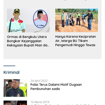
Perdagangan Orang
Utara Bakal Dibongkar
Hanya Karena Kecipratan
Ormas di Bengkulu Utara
Air, Warga BU Tikam
Bongkar Kejanggalan
Pengemudi Hingga Tewas
Kekayaan Bupati Mian dan
Anggaran Sejumlah OPD
Kriminal
24 April 2022
Polisi Terus Dalami Motif Dugaan
Pembunuhan sadis
16 Maret 2019