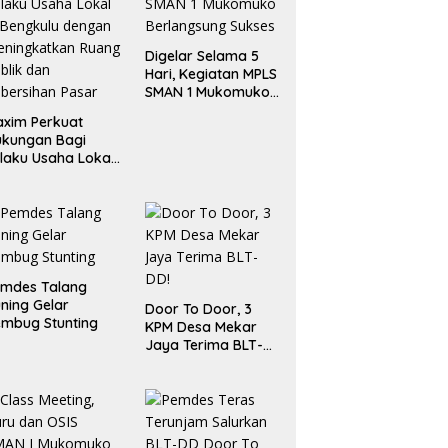
Digelar Selama 5
Hari, Kegiatan MPLS
SMAN 1 Mukomuko
Berlangsung Sukses
xim Perkuat
ukungan Bagi
laku Usaha Lokal
 Bengkulu dengan
ningkatkan
ang Publik dan
bersihan Pasar
emdes Talang
ning Gelar
Door To Door, 3
mbug Stunting
KPM Desa Mekar
Jaya Terima BLT-
DD!