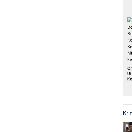
Pi
P
O
Or
Ut
Ke
Ke
Mi
Se
Kri