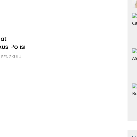
lat
us Polisi
AL BENGKULU