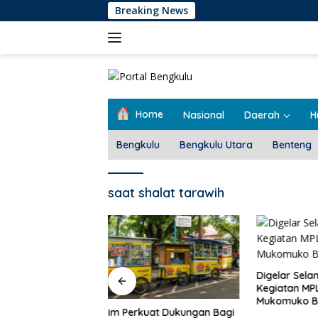
Langsung
Breaking News
ke
konten
Home
Nasional
Daerah
H
Bengkulu
Bengkulu Utara
Benteng
saat shalat tarawih
Pemdes T
Rembug 
Digelar Selama 5 Hari,
Kegiatan MPLS SMAN 1
Mukomuko Berlangsung
at Dukungan Bagi
Sukses