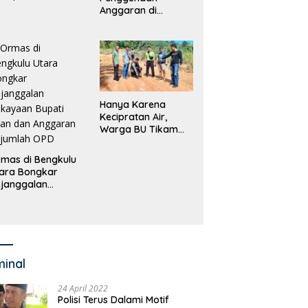
dana
Anggaran di
erdagangan
Masing-Masing OPD
rang
di Bengkulu Utara
Bakal Dibongkar
Hanya Karena
Kecipratan Air,
Warga BU Tikam
Pengemudi Hingga
Tewas
mas di Bengkulu
ara Bongkar
janggalan
kayaan Bupati
an dan Anggaran
jumlah OPD
minal
24 April 2022
Polisi Terus Dalami Motif