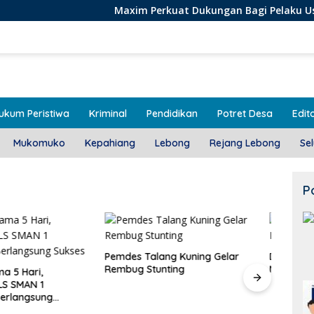
Maxim Perkuat Dukungan Bagi Pelaku Usaha Lokal di 
ukum Peristiwa
Kriminal
Pendidikan
Potret Desa
Edito
Mukomuko
Kepahiang
Lebong
Rejang Lebong
Se
P
alang Kuning Gelar
Door To Door, 3 KPM Desa
Stunting
Mekar Jaya Terima BLT-DD!
Class
SMAN
Bera