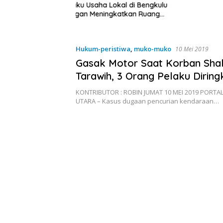
a Lokal di Bengkulu
ingkatkan Ruang
Kebersihan Pasar
Hukum-peristiwa
,
muko-muko
10 Mei 2019
Gasak Motor Saat Korban Sha
Tarawih, 3 Orang Pelaku Diringk
KONTRIBUTOR : ROBIN JUMAT 10 MEI 2019 PORT
UTARA – Kasus dugaan pencurian kendaraan…