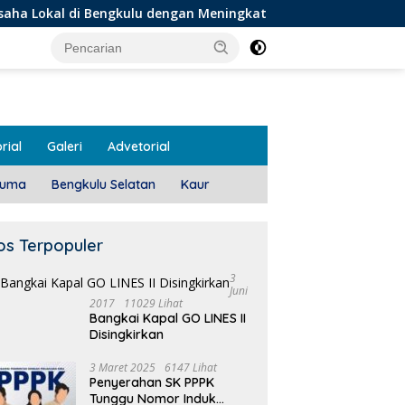
Bengkulu dengan Meningkatkan Ruang Publik dan Kebersihan Pa
rial
Galeri
Advetorial
luma
Bengkulu Selatan
Kaur
os Terpopuler
3
Juni
2017
11029 Lihat
Bangkai Kapal GO LINES II
1
Disingkirkan
T
 Meeting, Guru dan OSIS
Pemdes Teras Terunjam
 I Mukomuko Saling
Salurkan BLT-DD Door To
3 Maret 2025
6147 Lihat
Penyerahan SK PPPK
du Kemampuan!
Door!
Tunggu Nomor Induk