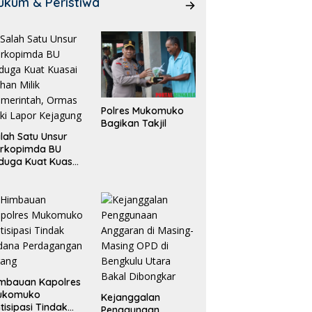
ukum & Peristiwa
Polres Mukomuko
Bagikan Takjil
lah Satu Unsur
orkopimda BU
duga Kuat Kuasai
han Milik
merintah, Ormas
ki Lapor
ejagung
mbauan Kapolres
ukomuko
Kejanggalan
tisipasi Tindak
Penggunaan