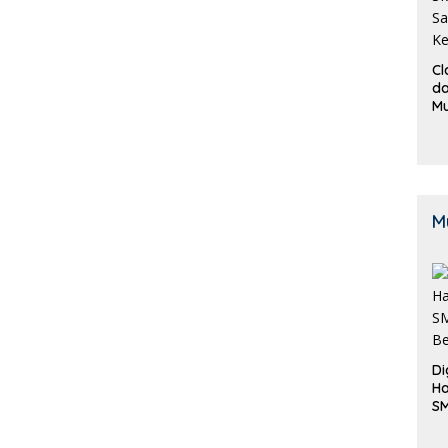
Cl
da
M
B
K
M
Di
Ha
S
Be