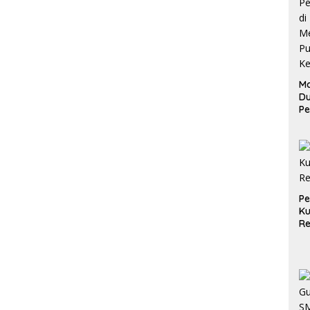
Ma
D
Pe
di
Me
Ru
Ke
P
Ku
Re