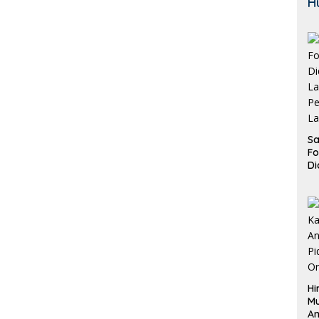
H
Sa
F
Di
La
Pe
La
K
Hi
M
An