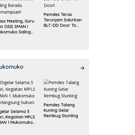
Pemdes Teras
Terunjam Salurkan
ass Meeting, Guru
BLT-DD Door To
n OSIS SMAN I
Door!
ukomuko Saling
eradu
emampuan!
ukomuko
Pemdes Talang
Kuning Gelar
gelar Selama 5
Rembug Stunting
ri, Kegiatan MPLS
MAN 1 Mukomuko
rlangsung Sukses