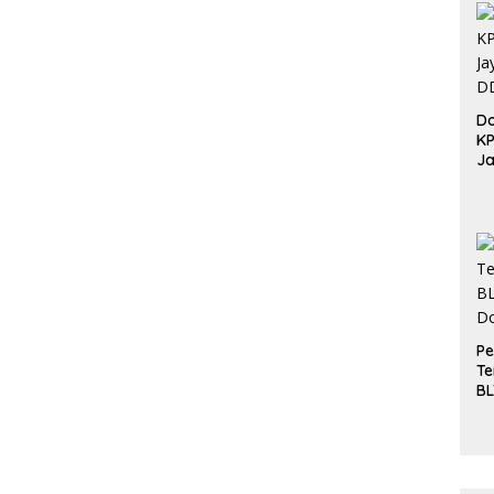
Do
K
Ja
DD
Pe
Te
BL
Do