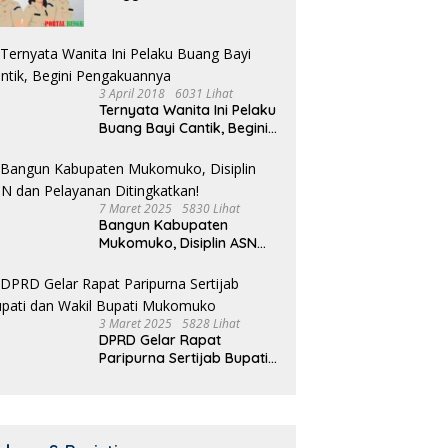
Selesai
3 April 2018
6031 Lihat
Ternyata Wanita Ini Pelaku
Buang Bayi Cantik, Begini
Pengakuannya
7 Maret 2025
5830 Lihat
Bangun Kabupaten
Mukomuko, Disiplin ASN
dan Pelayanan
Ditingkatkan!
3 Maret 2025
5828 Lihat
DPRD Gelar Rapat
Paripurna Sertijab Bupati
dan Wakil Bupati
Mukomuko