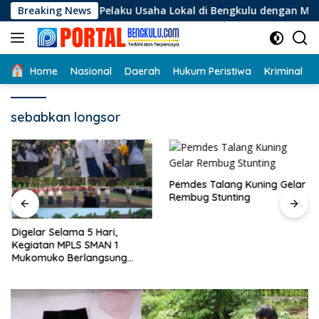
Langsung
ngan Bagi Pelaku Usaha Lokal di Bengkulu dengan Meningkatka
Breaking News
ke
konten
Home
Nasional
Daerah
Hukum Peristiwa
Kriminal
sebabkan longsor
Pemdes Talang Kuning Gelar
Rembug Stunting
Digelar Selama 5 Hari,
Kegiatan MPLS SMAN 1
Mukomuko Berlangsung
Sukses