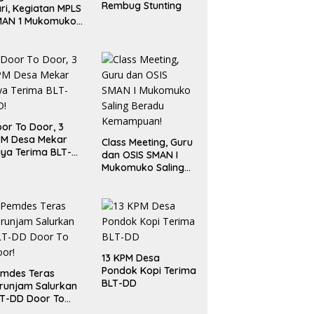
Rembug Stunting
ri, Kegiatan MPLS
MAN 1 Mukomuko
rlangsung Sukses
or To Door, 3
PM Desa Mekar
Class Meeting, Guru
ya Terima BLT-
dan OSIS SMAN I
!
Mukomuko Saling
Beradu
Kemampuan!
13 KPM Desa
Pondok Kopi Terima
mdes Teras
BLT-DD
runjam Salurkan
T-DD Door To
or!