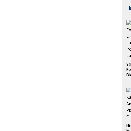
H
Sa
F
Di
La
Pe
La
K
Hi
M