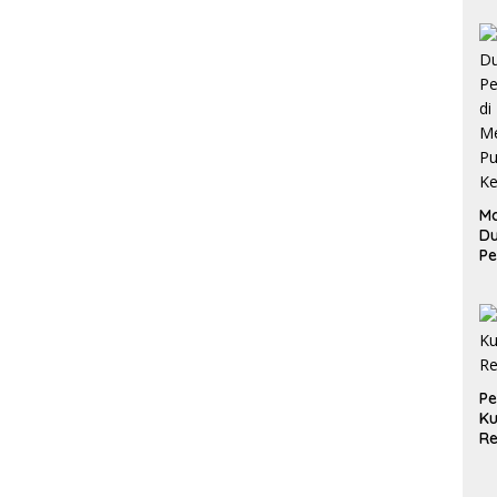
Ma
D
Pe
di
Me
Ru
Ke
P
Ku
Re