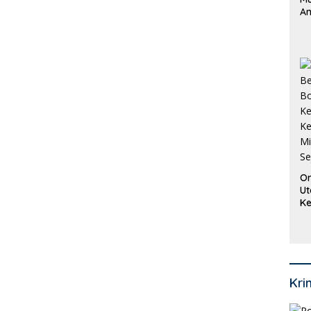
An
Pi
P
O
Or
Ut
Ke
Ke
Mi
Se
Kri