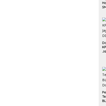
Ha
S
Be
Do
K
Ja
DD
Pe
Te
BL
Do