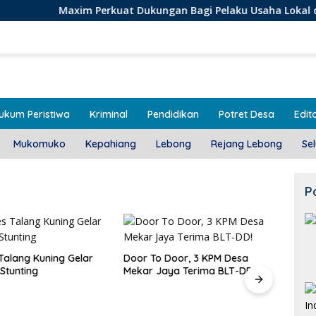
axim Perkuat Dukungan Bagi Pelaku Usaha Lokal di Bengkulu d
ukum Peristiwa
Kriminal
Pendidikan
Potret Desa
Edito
Mukomuko
Kepahiang
Lebong
Rejang Lebong
Se
P
alang Kuning Gelar
Door To Door, 3 KPM Desa
Stunting
Mekar Jaya Terima BLT-DD!
Class
SMAN
Bera