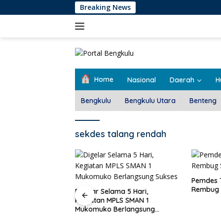
Langsung
Breaking News
M
ke
konten
Home
Nasional
Daerah
H
Bengkulu
Bengkulu Utara
Benteng
sekdes talang rendah
Pemdes T
Rembug 
Digelar Selama 5 Hari,
Kegiatan MPLS SMAN 1
Mukomuko Berlangsung
at Dukungan Bagi
Sukses