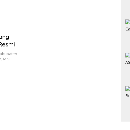
lang
Resmi
Kabupaten
M, M.Si…