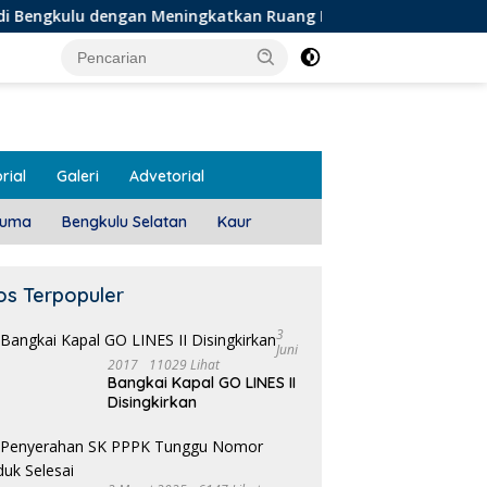
engan Meningkatkan Ruang Publik dan Kebersihan Pasar
rial
Galeri
Advetorial
luma
Bengkulu Selatan
Kaur
os Terpopuler
3
Juni
2017
11029 Lihat
Bangkai Kapal GO LINES II
1
Disingkirkan
T
 Meeting, Guru dan OSIS
Pemdes Teras Terunjam
 I Mukomuko Saling
Salurkan BLT-DD Door To
du Kemampuan!
Door!