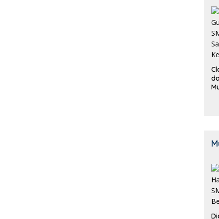
Cl
da
M
B
K
M
Di