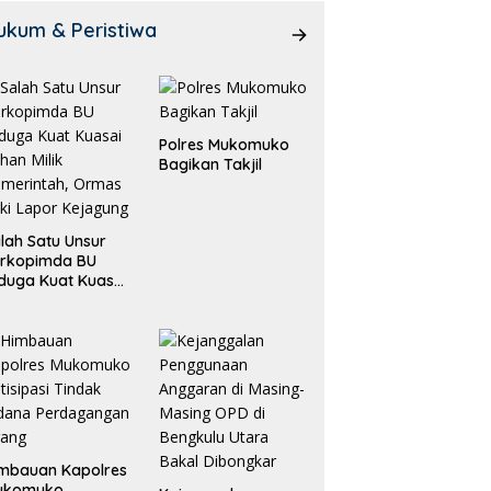
ukum & Peristiwa
Polres Mukomuko
Bagikan Takjil
lah Satu Unsur
orkopimda BU
duga Kuat Kuasai
han Milik
merintah, Ormas
ki Lapor
ejagung
mbauan Kapolres
ukomuko