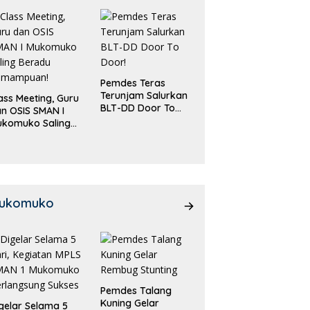
Pemdes Teras
Terunjam Salurkan
ass Meeting, Guru
BLT-DD Door To
n OSIS SMAN I
Door!
ukomuko Saling
eradu
emampuan!
ukomuko
Pemdes Talang
Kuning Gelar
gelar Selama 5