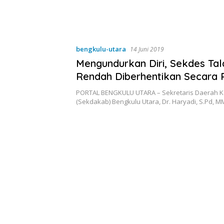
a Lokal di Bengkulu
ingkatkan Ruang
Kebersihan Pasar
bengkulu-utara
14 Juni 2019
Mengundurkan Diri, Sekdes Ta
Rendah Diberhentikan Secara 
PORTAL BENGKULU UTARA – Sekretaris Daerah 
(Sekdakab) Bengkulu Utara, Dr. Haryadi, S.Pd, M