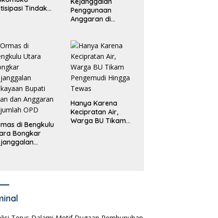
Kejanggalan
tisipasi Tindak
Penggunaan
dana
Anggaran di
erdagangan
Masing-Masing OPD
rang
di Bengkulu Utara
Bakal Dibongkar
Hanya Karena
Kecipratan Air,
Warga BU Tikam
mas di Bengkulu
Pengemudi Hingga
ara Bongkar
Tewas
janggalan
kayaan Bupati
an dan Anggaran
jumlah OPD
minal