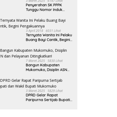
3 Maret 2025
6147 Lihat
Penyerahan SK PPPK
Tunggu Nomor Induk
Selesai
3 April 2018
6031 Lihat
Ternyata Wanita Ini Pelaku
Buang Bayi Cantik, Begini
Pengakuannya
7 Maret 2025
5830 Lihat
Bangun Kabupaten
Mukomuko, Disiplin ASN
dan Pelayanan
Ditingkatkan!
3 Maret 2025
5829 Lihat
DPRD Gelar Rapat
Paripurna Sertijab Bupati
dan Wakil Bupati
Mukomuko