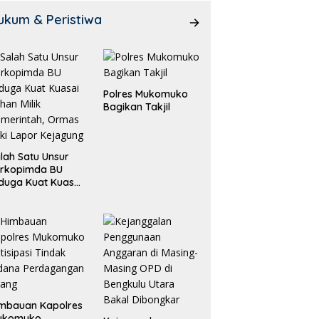
ukum & Peristiwa
Polres Mukomuko
Bagikan Takjil
lah Satu Unsur
orkopimda BU
duga Kuat Kuasai
han Milik
merintah, Ormas
ki Lapor
ejagung
mbauan Kapolres
ukomuko