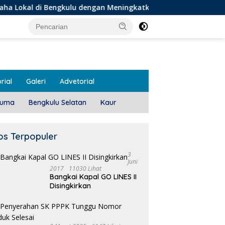
engkulu dengan Meningkatkan Ruang Publik dan Kebersihan Pa
rial
Galeri
Advetorial
luma
Bengkulu Selatan
Kaur
os Terpopuler
3
Juni
2017
11030 Lihat
Bangkai Kapal GO LINES II
Disingkirkan