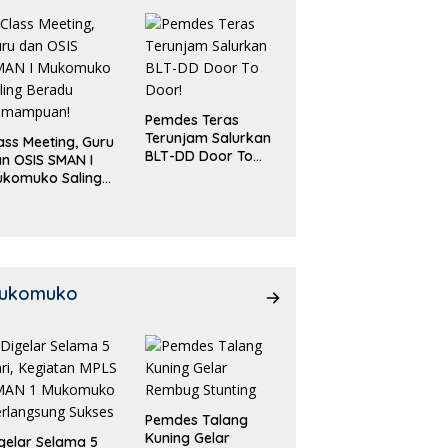
Pemdes Teras
Terunjam Salurkan
ass Meeting, Guru
BLT-DD Door To
n OSIS SMAN I
Door!
ukomuko Saling
eradu
emampuan!
ukomuko
Pemdes Talang
Kuning Gelar
gelar Selama 5