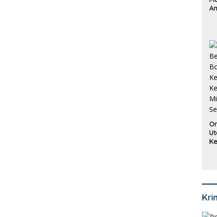
An
Pi
P
O
Or
Ut
Ke
Ke
Mi
Se
Kri