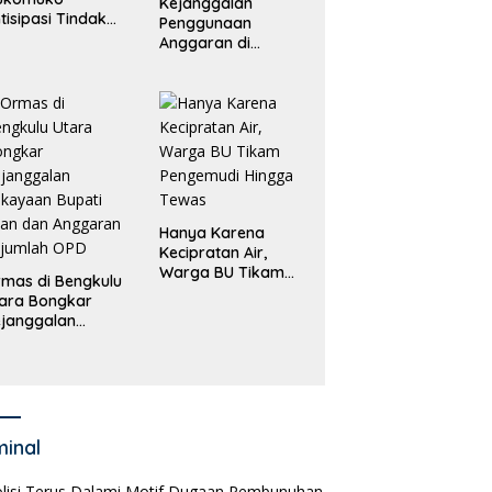
Kejanggalan
tisipasi Tindak
Penggunaan
dana
Anggaran di
erdagangan
Masing-Masing OPD
rang
di Bengkulu Utara
Bakal Dibongkar
Hanya Karena
Kecipratan Air,
Warga BU Tikam
mas di Bengkulu
Pengemudi Hingga
ara Bongkar
Tewas
janggalan
kayaan Bupati
an dan Anggaran
jumlah OPD
minal