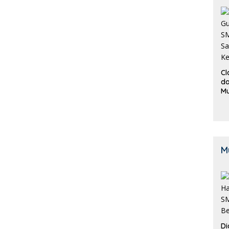
Cl
da
M
B
K
M
Di