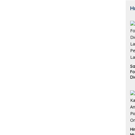
H
Sa
F
Di
La
Pe
La
K
Hi
M