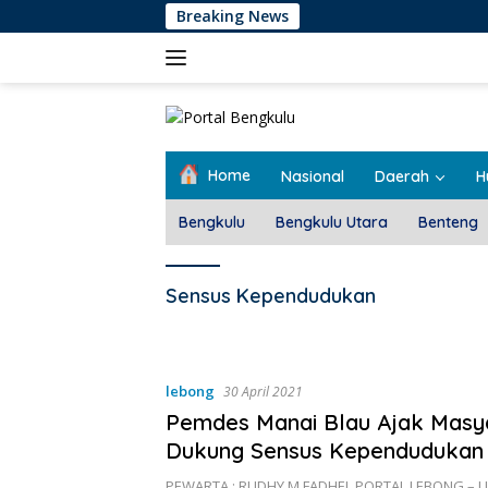
Langsung
Breaking News
ke
konten
Home
Nasional
Daerah
H
Bengkulu
Bengkulu Utara
Benteng
Sensus Kependudukan
lebong
30 April 2021
Pemdes Manai Blau Ajak Masy
Dukung Sensus Kependudukan
PEWARTA : RUDHY M FADHEL PORTAL LEBONG – U