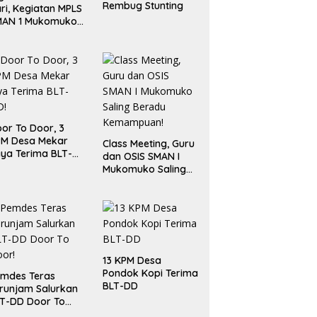
Rembug Stunting
ri, Kegiatan MPLS
MAN 1 Mukomuko
rlangsung Sukses
or To Door, 3
PM Desa Mekar
Class Meeting, Guru
ya Terima BLT-
dan OSIS SMAN I
!
Mukomuko Saling
Beradu
Kemampuan!
13 KPM Desa
Pondok Kopi Terima
mdes Teras
BLT-DD
runjam Salurkan
T-DD Door To
or!