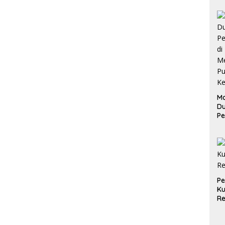
Ma
D
Pe
di
Me
Ru
Ke
P
Ku
Re