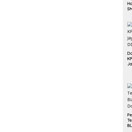
Ha
S
Be
Do
K
Ja
DD
Pe
Te
BL
Do