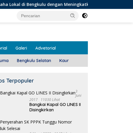
Bengkulu dengan Meningkatkan Ruang Publik dan Kebersihan P
rial
Galeri
Advetorial
luma
Bengkulu Selatan
Kaur
os Terpopuler
3
Juni
2017
11030 Lihat
Bangkai Kapal GO LINES II
1
Disingkirkan
T
Pemdes Teras Terunjam
Salurkan BLT-DD Door To
Door!
 Meeting, Guru dan OSIS