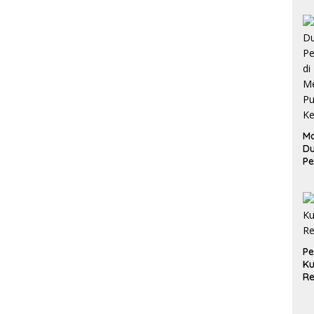
Ma
D
Pe
di
Me
Ru
Ke
P
Ku
Re