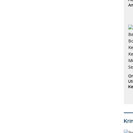
An
Pi
P
O
Or
Ut
Ke
Ke
Mi
Se
Kri