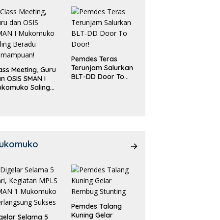
Pemdes Teras
Terunjam Salurkan
ass Meeting, Guru
BLT-DD Door To
n OSIS SMAN I
Door!
ukomuko Saling
eradu
emampuan!
ukomuko
Pemdes Talang
Kuning Gelar
gelar Selama 5