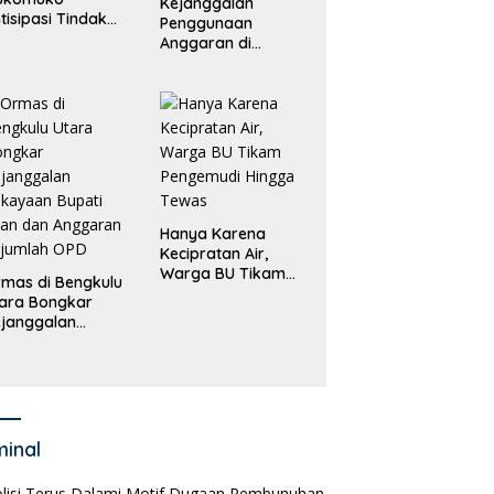
Kejanggalan
tisipasi Tindak
Penggunaan
dana
Anggaran di
erdagangan
Masing-Masing OPD
rang
di Bengkulu Utara
Bakal Dibongkar
Hanya Karena
Kecipratan Air,
Warga BU Tikam
mas di Bengkulu
Pengemudi Hingga
ara Bongkar
Tewas
janggalan
kayaan Bupati
an dan Anggaran
jumlah OPD
minal