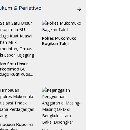
ukum & Peristiwa
Polres Mukomuko
Bagikan Takjil
lah Satu Unsur
orkopimda BU
duga Kuat Kuasai
han Milik
merintah, Ormas
ki Lapor
ejagung
mbauan Kapolres
ukomuko