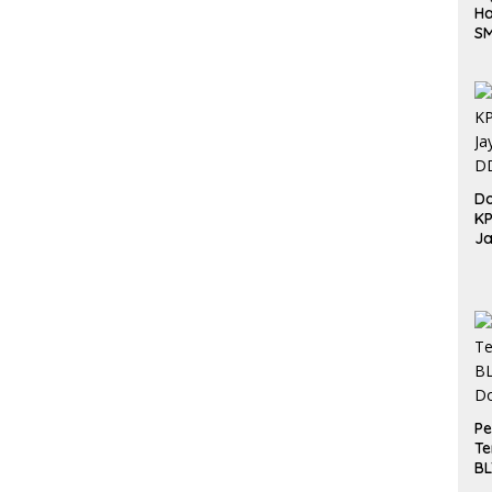
Ha
S
Be
Do
K
Ja
DD
Pe
Te
BL
Do