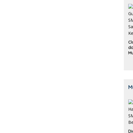
Cl
da
M
B
K
M
Di