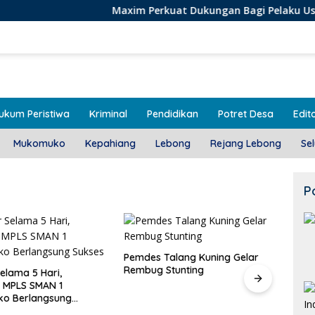
Maxim Perkuat Dukungan Bagi Pelaku Usaha Lokal di 
ukum Peristiwa
Kriminal
Pendidikan
Potret Desa
Edito
Mukomuko
Kepahiang
Lebong
Rejang Lebong
Se
P
alang Kuning Gelar
Stunting
Door To Door, 3 KPM Desa
Class