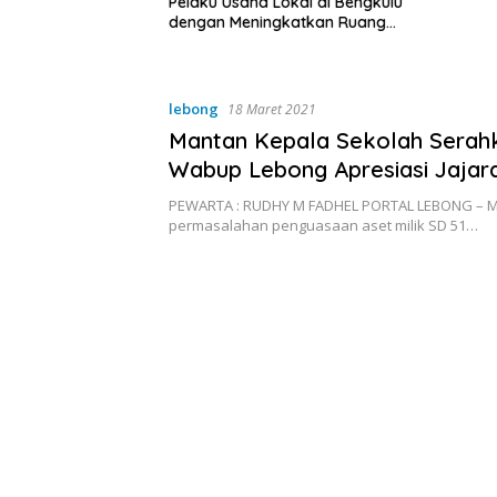
a Lokal di Bengkulu
ingkatkan Ruang
Kebersihan Pasar
lebong
18 Maret 2021
Mantan Kepala Sekolah Serahk
Wabup Lebong Apresiasi Jajar
Disdikbud
PEWARTA : RUDHY M FADHEL PORTAL LEBONG – 
permasalahan penguasaan aset milik SD 51…