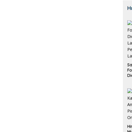
H
Sa
F
Di
La
Pe
La
K
Hi
M