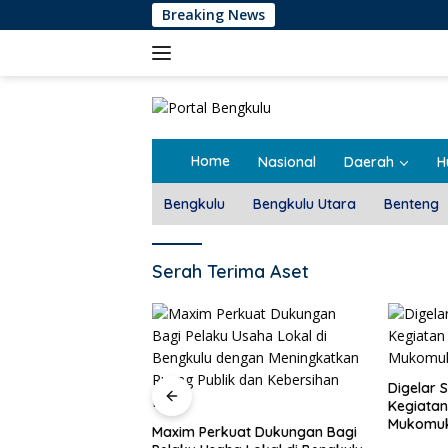
Langsung
Breaking News
ke
konten
Home
Nasional
Daerah
H
Bengkulu
Bengkulu Utara
Benteng
Serah Terima Aset
Pemdes T
Rembug 
Digelar Selama 5 Hari,
Kegiatan MPLS SMAN 1
Mukomuko Berlangsung
at Dukungan Bagi
Sukses