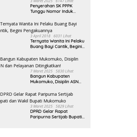
3 Maret 2025
6147 Lihat
 I Mukomuko Saling
Penyerahan SK PPPK
du Kemampuan!
Tunggu Nomor Induk
Selesai
3 April 2018
6031 Lihat
Ternyata Wanita Ini Pelaku
Buang Bayi Cantik, Begini
Pengakuannya
7 Maret 2025
5830 Lihat
Bangun Kabupaten
Mukomuko, Disiplin ASN
dan Pelayanan
Ditingkatkan!
3 Maret 2025
5829 Lihat
DPRD Gelar Rapat
Paripurna Sertijab Bupati
dan Wakil Bupati
Mukomuko