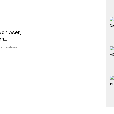
Mekar Jaya Terima BLT-DD!
SMAN
Bera
an Aset,
an
Mencuatnya