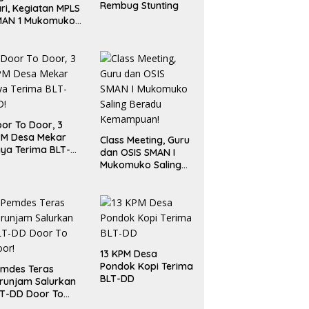
Rembug Stunting
ri, Kegiatan MPLS
MAN 1 Mukomuko
rlangsung Sukses
or To Door, 3
PM Desa Mekar
Class Meeting, Guru
ya Terima BLT-
dan OSIS SMAN I
!
Mukomuko Saling
Beradu
Kemampuan!
13 KPM Desa
Pondok Kopi Terima
mdes Teras
BLT-DD
runjam Salurkan
T-DD Door To
or!