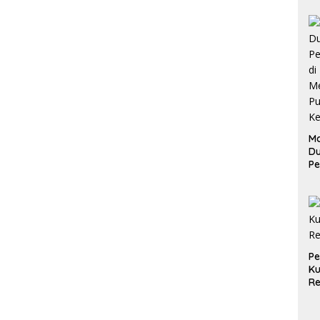
Ma
D
Pe
di
Me
Ru
Ke
P
Ku
Re