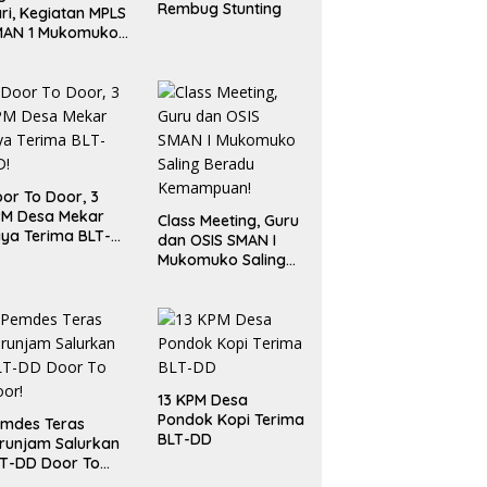
Rembug Stunting
ri, Kegiatan MPLS
MAN 1 Mukomuko
rlangsung Sukses
or To Door, 3
PM Desa Mekar
Class Meeting, Guru
ya Terima BLT-
dan OSIS SMAN I
!
Mukomuko Saling
Beradu
Kemampuan!
13 KPM Desa
Pondok Kopi Terima
mdes Teras
BLT-DD
runjam Salurkan
T-DD Door To
or!