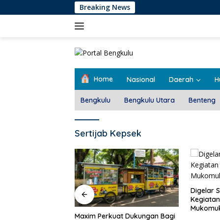
Langsung
Breaking News
ke
konten
Home
Nasional
Daerah
H
Bengkulu
Bengkulu Utara
Benteng
Sertijab Kepsek
ntung Salurkan
p II
Digelar 
Kegiatan
Mukomuk
Maxim Perkuat Dukungan Bagi
Sukses