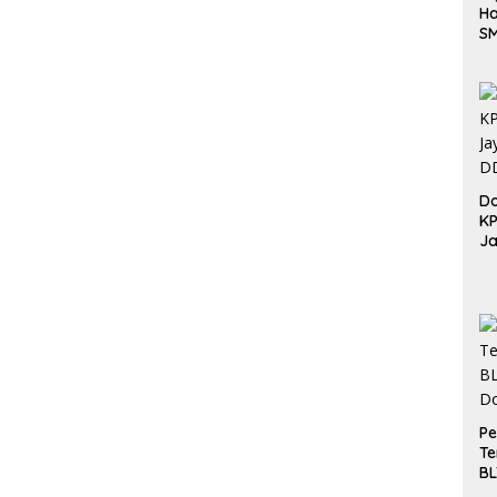
Ha
S
Be
Do
K
Ja
DD
Pe
Te
BL
Do