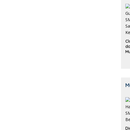
Cl
da
M
B
K
M
Di