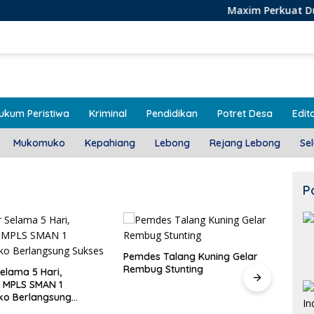
Maxim Perkuat Dukungan Bagi 
ukum Peristiwa
Kriminal
Pendidikan
Potret Desa
Edito
Mukomuko
Kepahiang
Lebong
Rejang Lebong
Se
P
Pemdes Talang Kuning Gelar
Door
Rembug Stunting
Meka
Selama 5 Hari,
 MPLS SMAN 1
o Berlangsung