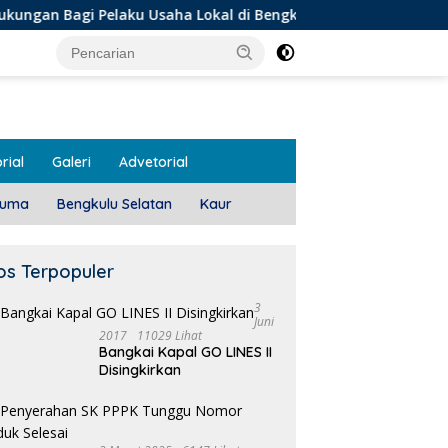
Pelaku Usaha Lokal di Bengkulu dengan Meningkatkan Ruang Pu
rial
Galeri
Advetorial
luma
Bengkulu Selatan
Kaur
os Terpopuler
3
Juni
2017
11029 Lihat
Bangkai Kapal GO LINES II
 To Door, 3 KPM Desa
Disingkirkan
r Jaya Terima BLT-DD!
Class Meeting, Guru dan OSIS
P
SMAN I Mukomuko Saling
S
Beradu Kemampuan!
D