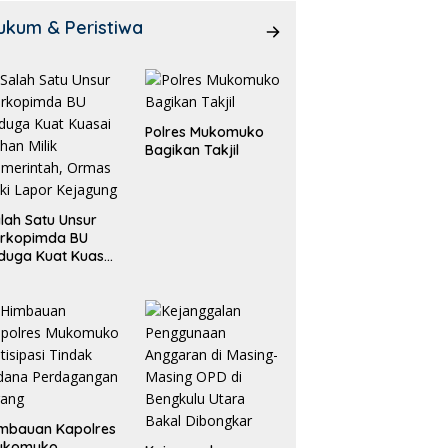
ukum & Peristiwa
Polres Mukomuko
Bagikan Takjil
lah Satu Unsur
orkopimda BU
duga Kuat Kuasai
han Milik
merintah, Ormas
ki Lapor
ejagung
mbauan Kapolres
ukomuko