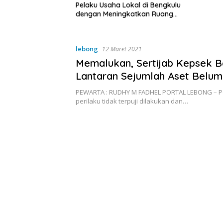
Pelaku Usaha Lokal di Bengkulu
dengan Meningkatkan Ruang
Publik dan Kebersihan Pasar
lebong
12 Maret 2021
Memalukan, Sertijab Kepsek B
Lantaran Sejumlah Aset Belum
Dikembalikan
PEWARTA : RUDHY M FADHEL PORTAL LEBONG – P
perilaku tidak terpuji dilakukan dan…