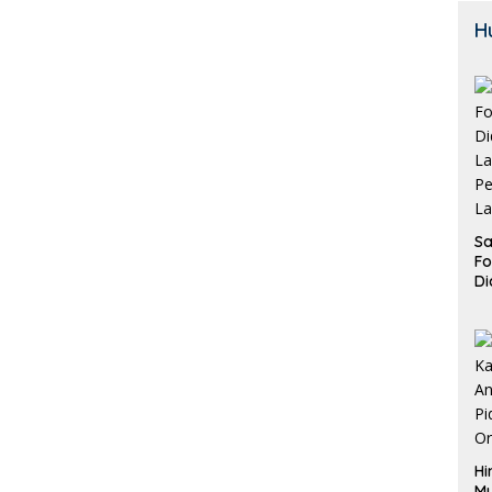
H
Sa
F
Di
La
Pe
La
K
Hi
M