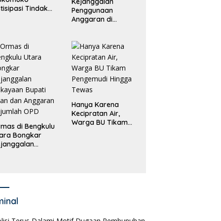
Kejanggalan
tisipasi Tindak
Penggunaan
dana
Anggaran di
erdagangan
Masing-Masing OPD
rang
di Bengkulu Utara
Bakal Dibongkar
Hanya Karena
Kecipratan Air,
Warga BU Tikam
mas di Bengkulu
Pengemudi Hingga
ara Bongkar
Tewas
janggalan
kayaan Bupati
an dan Anggaran
jumlah OPD
minal