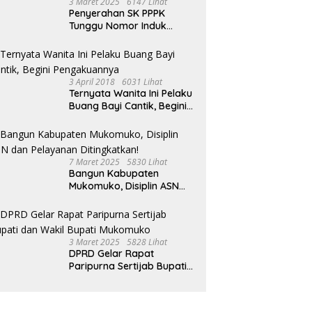
3 Maret 2025
6147 Lihat
Penyerahan SK PPPK
Tunggu Nomor Induk
Selesai
3 April 2018
6031 Lihat
Ternyata Wanita Ini Pelaku
Buang Bayi Cantik, Begini
Pengakuannya
7 Maret 2025
5830 Lihat
Bangun Kabupaten
Mukomuko, Disiplin ASN
dan Pelayanan
Ditingkatkan!
3 Maret 2025
5828 Lihat
DPRD Gelar Rapat
Paripurna Sertijab Bupati
dan Wakil Bupati
Mukomuko