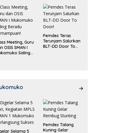
Pemdes Teras
Terunjam Salurkan
ass Meeting, Guru
BLT-DD Door To
n OSIS SMAN I
Door!
ukomuko Saling
eradu
emampuan!
ukomuko
Pemdes Talang
Kuning Gelar
gelar Selama 5