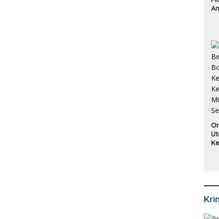
An
Pi
P
O
Or
Ut
Ke
Ke
Mi
Se
Kri