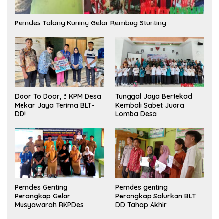
Pemdes Talang Kuning Gelar Rembug Stunting
Tunggal Jaya Bertekad
Door To Door, 3 KPM Desa
Kembali Sabet Juara
Mekar Jaya Terima BLT-
Lomba Desa
DD!
Pemdes Genting
Pemdes genting
Perangkap Gelar
Perangkap Salurkan BLT
Musyawarah RKPDes
DD Tahap Akhir