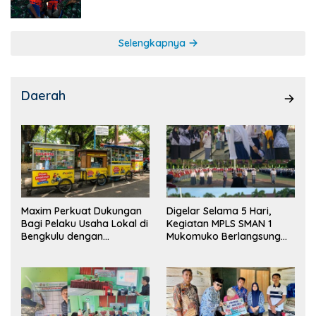
Selengkapnya
Daerah
Maxim Perkuat Dukungan
Digelar Selama 5 Hari,
Bagi Pelaku Usaha Lokal di
Kegiatan MPLS SMAN 1
Bengkulu dengan
Mukomuko Berlangsung
Meningkatkan Ruang
Sukses
Publik dan Kebersihan
Pasar