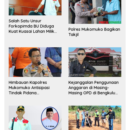
Salah Satu Unsur
Forkopimda BU Diduga
Polres Mukomuko Bagikan
Kuat Kuasai Lahan Milik
Takjil
Pemerintah, Ormas Laki
Lapor Kejagung
Himbauan Kapolres
Kejanggalan Penggunaan
Mukomuko Antisipasi
Anggaran di Masing-
Tindak Pidana
Masing OPD di Bengkulu
Perdagangan Orang
Utara Bakal Dibongkar