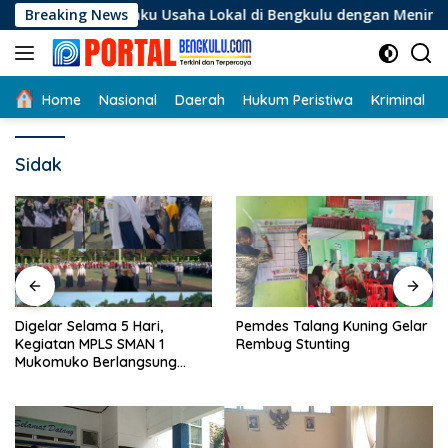
Langsung
 Pelaku Usaha Lokal di Bengkulu dengan Meningkatkan Ruang P
Breaking News
ke
konten
Home
Nasional
Daerah
Hukum Peristiwa
Kriminal
Sidak
Digelar Selama 5 Hari,
Pemdes Talang Kuning Gelar
Kegiatan MPLS SMAN 1
Rembug Stunting
Mukomuko Berlangsung
Sukses