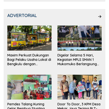
ADVERTORIAL
Maxim Perkuat Dukungan
Digelar Selama 5 Hari,
Bagi Pelaku Usaha Lokal di
Kegiatan MPLS SMAN 1
Bengkulu dengan
Mukomuko Berlangsung
Meningkatkan Ruang
Sukses
Publik dan Kebersihan
Pasar
Pemdes Talang Kuning
Door To Door, 3 KPM Desa
Gelar Rembug Stunting
Mekar Jaya Terima BLT-