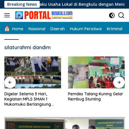
Langsung
i Pelaku Usaha Lokal di Bengkulu dengan Meningkatkan Ruang 
Breaking News
ke
konten
Home
Nasional
Daerah
Hukum Peristiwa
Kriminal
silaturahmi dandim
Digelar Selama 5 Hari,
Pemdes Talang Kuning Gelar
Kegiatan MPLS SMAN 1
Rembug Stunting
Mukomuko Berlangsung
Sukses