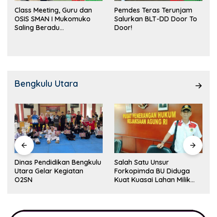
Class Meeting, Guru dan
Pemdes Teras Terunjam
OSIS SMAN I Mukomuko
Salurkan BLT-DD Door To
Saling Beradu
Door!
Kemampuan!
Bengkulu Utara
Dinas Pendidikan Bengkulu
Salah Satu Unsur
Utara Gelar Kegiatan
Forkopimda BU Diduga
O2SN
Kuat Kuasai Lahan Milik
Pemerintah, Ormas Laki
Lapor Kejagung