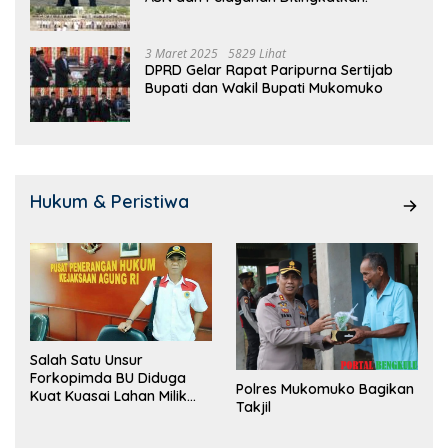
3 Maret 2025
5829 Lihat
DPRD Gelar Rapat Paripurna Sertijab
Bupati dan Wakil Bupati Mukomuko
Hukum & Peristiwa
Salah Satu Unsur
Forkopimda BU Diduga
Polres Mukomuko Bagikan
Kuat Kuasai Lahan Milik
Takjil
Pemerintah, Ormas Laki
Lapor Kejagung