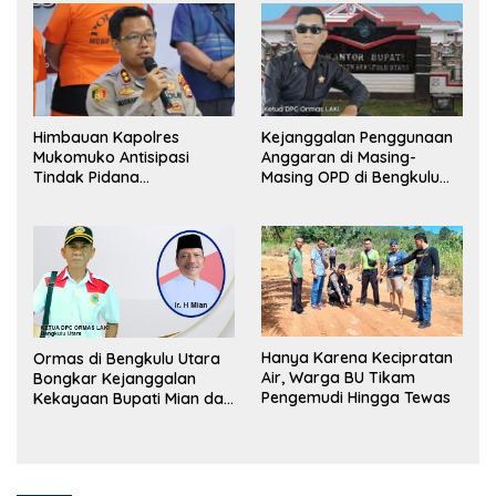
Himbauan Kapolres
Kejanggalan Penggunaan
Mukomuko Antisipasi
Anggaran di Masing-
Tindak Pidana
Masing OPD di Bengkulu
Perdagangan Orang
Utara Bakal Dibongkar
Hanya Karena Kecipratan
Ormas di Bengkulu Utara
Air, Warga BU Tikam
Bongkar Kejanggalan
Pengemudi Hingga Tewas
Kekayaan Bupati Mian dan
Anggaran Sejumlah OPD