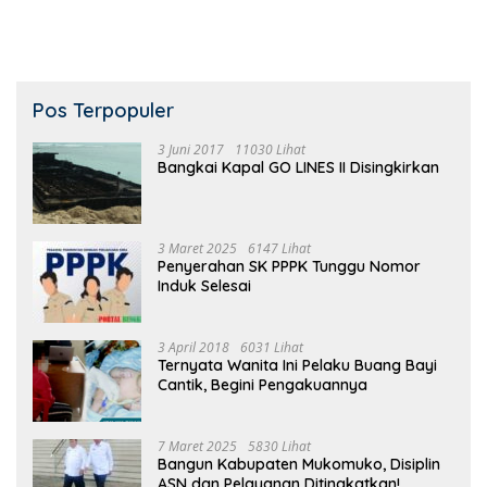
Pos Terpopuler
3 Juni 2017
11030 Lihat
Bangkai Kapal GO LINES II Disingkirkan
3 Maret 2025
6147 Lihat
Penyerahan SK PPPK Tunggu Nomor
Induk Selesai
3 April 2018
6031 Lihat
Ternyata Wanita Ini Pelaku Buang Bayi
Cantik, Begini Pengakuannya
7 Maret 2025
5830 Lihat
Bangun Kabupaten Mukomuko, Disiplin
ASN dan Pelayanan Ditingkatkan!