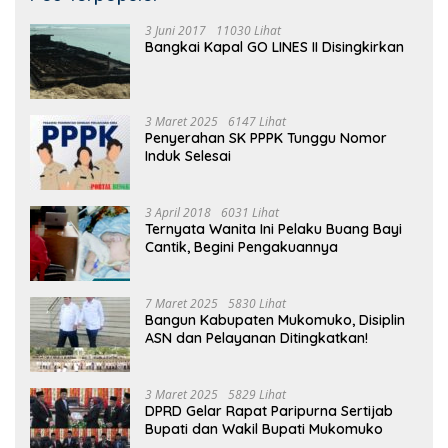
3 Juni 2017
11030 Lihat
Bangkai Kapal GO LINES II Disingkirkan
3 Maret 2025
6147 Lihat
Penyerahan SK PPPK Tunggu Nomor
Induk Selesai
3 April 2018
6031 Lihat
Ternyata Wanita Ini Pelaku Buang Bayi
Cantik, Begini Pengakuannya
7 Maret 2025
5830 Lihat
Bangun Kabupaten Mukomuko, Disiplin
ASN dan Pelayanan Ditingkatkan!
3 Maret 2025
5829 Lihat
DPRD Gelar Rapat Paripurna Sertijab
Bupati dan Wakil Bupati Mukomuko