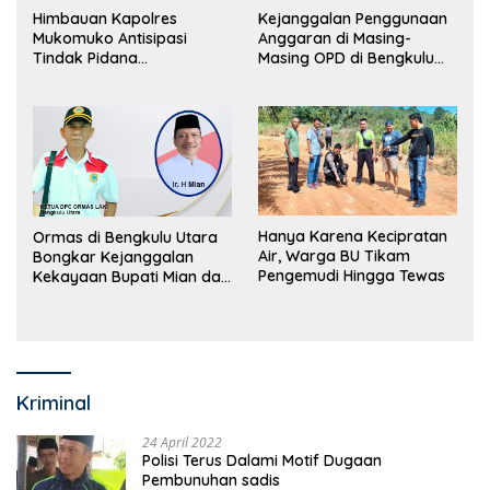
Himbauan Kapolres
Kejanggalan Penggunaan
Mukomuko Antisipasi
Anggaran di Masing-
Tindak Pidana
Masing OPD di Bengkulu
Perdagangan Orang
Utara Bakal Dibongkar
Hanya Karena Kecipratan
Ormas di Bengkulu Utara
Air, Warga BU Tikam
Bongkar Kejanggalan
Pengemudi Hingga Tewas
Kekayaan Bupati Mian dan
Anggaran Sejumlah OPD
Kriminal
24 April 2022
Polisi Terus Dalami Motif Dugaan
Pembunuhan sadis