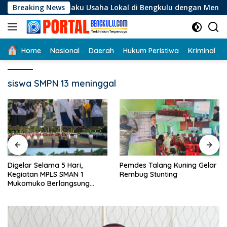
Langsung
gi Pelaku Usaha Lokal di Bengkulu dengan Meningkatkan Ruang
Breaking News
ke
konten
Home
Nasional
Daerah
Hukum Peristiwa
Kriminal
siswa SMPN 13 meninggal
Digelar Selama 5 Hari,
Pemdes Talang Kuning Gelar
Kegiatan MPLS SMAN 1
Rembug Stunting
Mukomuko Berlangsung
Sukses