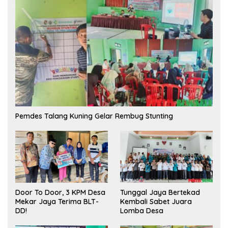
Pemdes Talang Kuning Gelar Rembug Stunting
Tunggal Jaya Bertekad
Door To Door, 3 KPM Desa
Kembali Sabet Juara
Mekar Jaya Terima BLT-
Lomba Desa
DD!