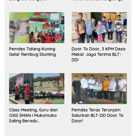
Meningkatkan Ruang
Sukses
Publik dan Kebersihan
Pasar
Pemdes Talang Kuning
Door To Door, 3 KPM Desa
Gelar Rembug Stunting
Mekar Jaya Terima BLT-
DD!
Class Meeting, Guru dan
Pemdes Teras Terunjam
OSIS SMAN I Mukomuko
Salurkan BLT-DD Door To
Saling Beradu
Door!
Kemampuan!