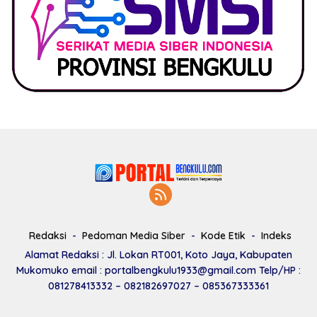
Redaksi
Pedoman Media Siber
Kode Etik
Indeks
Alamat Redaksi : Jl. Lokan RT001, Koto Jaya, Kabupaten
Mukomuko email : portalbengkulu1933@gmail.com Telp/HP :
081278413332 – 082182697027 – 085367333361