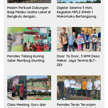
Maxim Perkuat Dukungan
Digelar Selama 5 Hari,
Bagi Pelaku Usaha Lokal di
Kegiatan MPLS SMAN 1
Bengkulu dengan
Mukomuko Berlangsung
Meningkatkan Ruang
Sukses
Publik dan Kebersihan
Pasar
Pemdes Talang Kuning
Door To Door, 3 KPM Desa
Gelar Rembug Stunting
Mekar Jaya Terima BLT-
DD!
Class Meeting, Guru dan
Pemdes Teras Terunjam