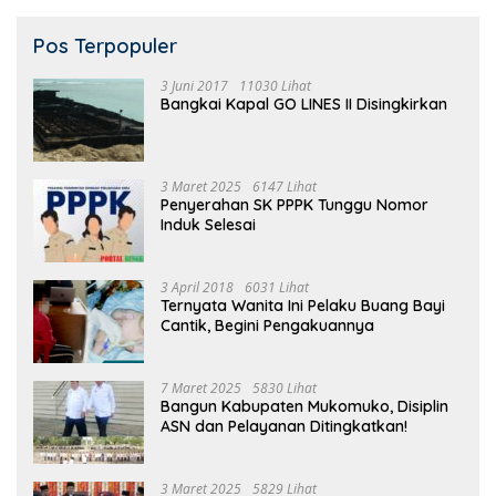
Pos Terpopuler
3 Juni 2017
11030 Lihat
Bangkai Kapal GO LINES II Disingkirkan
3 Maret 2025
6147 Lihat
Penyerahan SK PPPK Tunggu Nomor
Induk Selesai
3 April 2018
6031 Lihat
Ternyata Wanita Ini Pelaku Buang Bayi
Cantik, Begini Pengakuannya
7 Maret 2025
5830 Lihat
Bangun Kabupaten Mukomuko, Disiplin
ASN dan Pelayanan Ditingkatkan!
3 Maret 2025
5829 Lihat