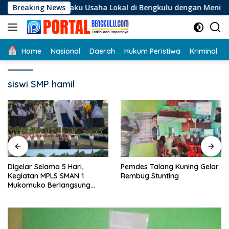
Langsung
i Pelaku Usaha Lokal di Bengkulu dengan Meningkatkan Ruang 
Breaking News
ke
konten
Home
Nasional
Daerah
Hukum Peristiwa
Kriminal
siswi SMP hamil
Digelar Selama 5 Hari,
Pemdes Talang Kuning Gelar
Kegiatan MPLS SMAN 1
Rembug Stunting
Mukomuko Berlangsung
Sukses