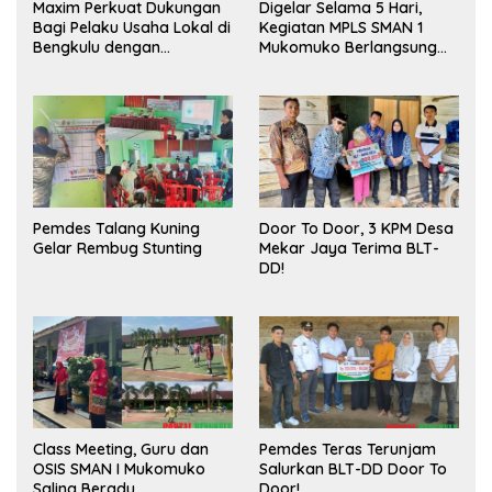
Maxim Perkuat Dukungan
Digelar Selama 5 Hari,
Bagi Pelaku Usaha Lokal di
Kegiatan MPLS SMAN 1
Bengkulu dengan
Mukomuko Berlangsung
Meningkatkan Ruang
Sukses
Publik dan Kebersihan
Pasar
Pemdes Talang Kuning
Door To Door, 3 KPM Desa
Gelar Rembug Stunting
Mekar Jaya Terima BLT-
DD!
Class Meeting, Guru dan
Pemdes Teras Terunjam
OSIS SMAN I Mukomuko
Salurkan BLT-DD Door To
Saling Beradu
Door!