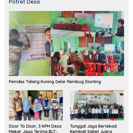
Potret Desa
Pemdes Talang Kuning Gelar Rembug Stunting
Tunggal Jaya Bertekad
Door To Door, 3 KPM Desa
Kembali Sabet Juara
Mekar Jaya Terima BLT-