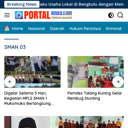
Langsung
i Pelaku Usaha Lokal di Bengkulu dengan Meningkatkan Ruang
Breaking News
ke
konten
Home
Nasional
Daerah
Hukum Peristiwa
Kriminal
SMAN 03
Digelar Selama 5 Hari,
Pemdes Talang Kuning Gelar
Kegiatan MPLS SMAN 1
Rembug Stunting
Mukomuko Berlangsung
Sukses