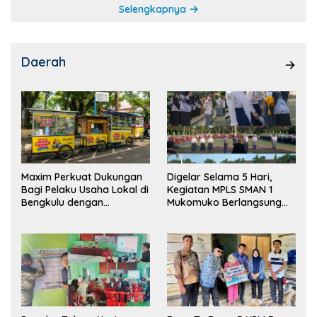
Selengkapnya
Daerah
Maxim Perkuat Dukungan
Digelar Selama 5 Hari,
Bagi Pelaku Usaha Lokal di
Kegiatan MPLS SMAN 1
Bengkulu dengan
Mukomuko Berlangsung
Meningkatkan Ruang
Sukses
Publik dan Kebersihan
Pasar