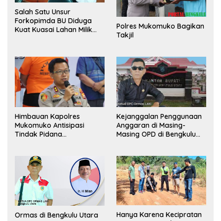
Salah Satu Unsur
Forkopimda BU Diduga
Polres Mukomuko Bagikan
Kuat Kuasai Lahan Milik
Takjil
Pemerintah, Ormas Laki
Lapor Kejagung
Himbauan Kapolres
Kejanggalan Penggunaan
Mukomuko Antisipasi
Anggaran di Masing-
Tindak Pidana
Masing OPD di Bengkulu
Perdagangan Orang
Utara Bakal Dibongkar
Hanya Karena Kecipratan
Ormas di Bengkulu Utara