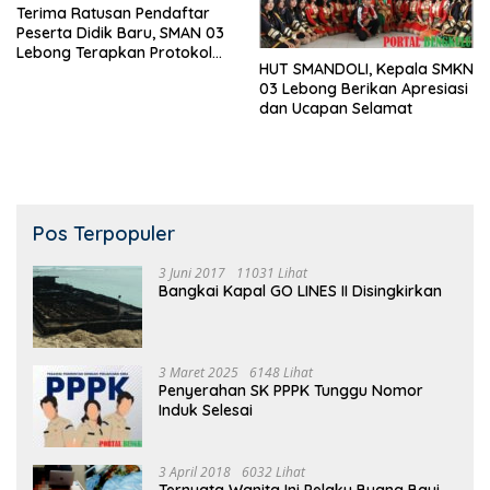
Terima Ratusan Pendaftar
Peserta Didik Baru, SMAN 03
Lebong Terapkan Protokol
HUT SMANDOLI, Kepala SMKN
Kesehatan
03 Lebong Berikan Apresiasi
dan Ucapan Selamat
Pos Terpopuler
3 Juni 2017
11031 Lihat
Bangkai Kapal GO LINES II Disingkirkan
3 Maret 2025
6148 Lihat
Penyerahan SK PPPK Tunggu Nomor
Induk Selesai
3 April 2018
6032 Lihat
Ternyata Wanita Ini Pelaku Buang Bayi