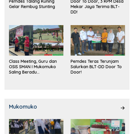
Pemdes Talang Kuning
Door To Door, 3 KPM Desa
Gelar Rembug Stunting
Mekar Jaya Terima BLT-
DD!
Class Meeting, Guru dan
Pemdes Teras Terunjam
OSIS SMAN I Mukomuko
Salurkan BLT-DD Door To
Saling Beradu
Door!
Kemampuan!
Mukomuko