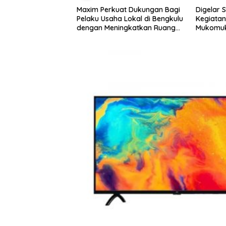
at Dukungan Bagi
Digelar Selama 5 Hari,
Pemdes T
a Lokal di Bengkulu
Kegiatan MPLS SMAN 1
Rembug 
ingkatkan Ruang
Mukomuko Berlangsung
Kebersihan Pasar
Sukses