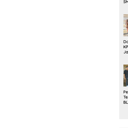
S
Be
Do
K
Ja
DD
Pe
Te
BL
Do