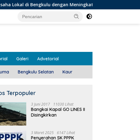
gkulu dengan Meningkatkan Ruang Publik dan Kebersihan Pasa
rial
Galeri
Advetorial
luma
Bengkulu Selatan
Kaur
os Terpopuler
3 Juni 2017
11030 Lihat
Bangkai Kapal GO LINES II
Disingkirkan
3 Maret 2025
6147 Lihat
Penyerahan SK PPPK