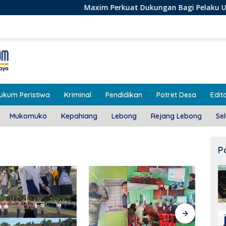
Maxim Perkuat Dukungan Bagi Pelaku Usaha Lokal di Ben
ukum Peristiwa
Kriminal
Pendidikan
Potret Desa
Edito
Mukomuko
Kepahiang
Lebong
Rejang Lebong
Se
P