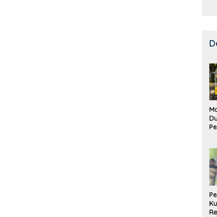
D
Ma
D
Pe
di
Me
Ru
Ke
P
Ku
Re