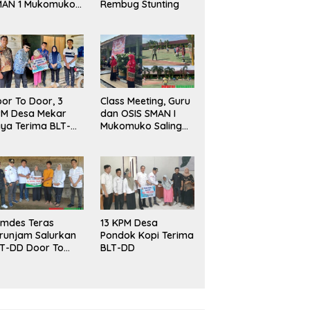
MAN 1 Mukomuko
Rembug Stunting
rlangsung Sukses
or To Door, 3
Class Meeting, Guru
PM Desa Mekar
dan OSIS SMAN I
ya Terima BLT-
Mukomuko Saling
!
Beradu
Kemampuan!
mdes Teras
13 KPM Desa
runjam Salurkan
Pondok Kopi Terima
T-DD Door To
BLT-DD
or!