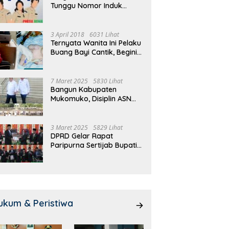
Tunggu Nomor Induk
 Meeting, Guru dan OSIS
Pemdes Teras Terunjam
1
Selesai
 I Mukomuko Saling
Salurkan BLT-DD Door To
T
du Kemampuan!
Door!
3 April 2018
6031 Lihat
Ternyata Wanita Ini Pelaku
Buang Bayi Cantik, Begini
Pengakuannya
7 Maret 2025
5830 Lihat
Bangun Kabupaten
Mukomuko, Disiplin ASN
dan Pelayanan
Ditingkatkan!
3 Maret 2025
5829 Lihat
DPRD Gelar Rapat
Paripurna Sertijab Bupati
dan Wakil Bupati
Mukomuko
ukum & Peristiwa