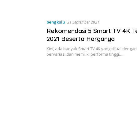
bengkulu
21 September 2021
Rekomendasi 5 Smart TV 4K T
2021 Beserta Harganya
Kini, ada banyak Smart TV 4K yang dijual denga
bervariasi dan memiliki performa tinggi….