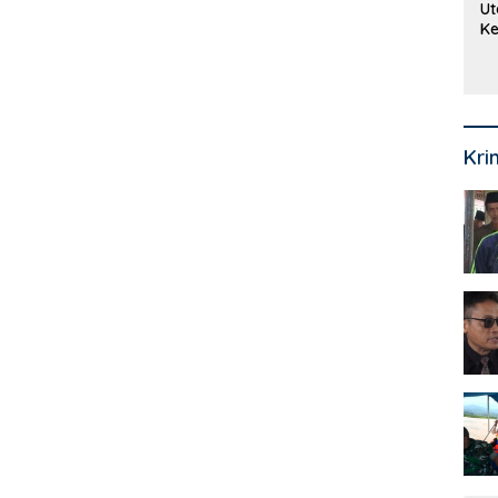
Ut
Ke
Ke
Mi
Se
Kri