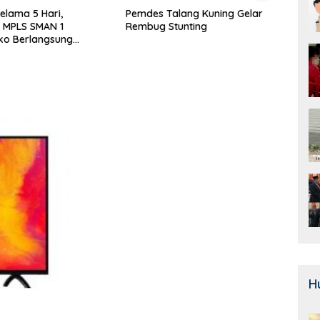
alang Kuning Gelar
Door To Door, 3 KPM Desa
Class
Stunting
Mekar Jaya Terima BLT-DD!
SMAN
Bera
H