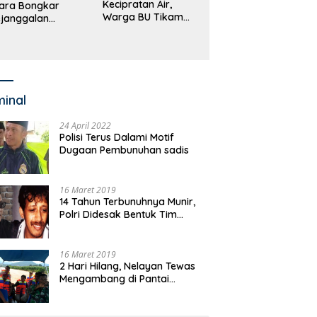
Kecipratan Air,
ara Bongkar
Warga BU Tikam
janggalan
Pengemudi Hingga
kayaan Bupati
Tewas
an dan Anggaran
jumlah OPD
minal
24 April 2022
Polisi Terus Dalami Motif
Dugaan Pembunuhan sadis
16 Maret 2019
14 Tahun Terbunuhnya Munir,
Polri Didesak Bentuk Tim
Khusus
16 Maret 2019
2 Hari Hilang, Nelayan Tewas
Mengambang di Pantai
Cipalawah Garut