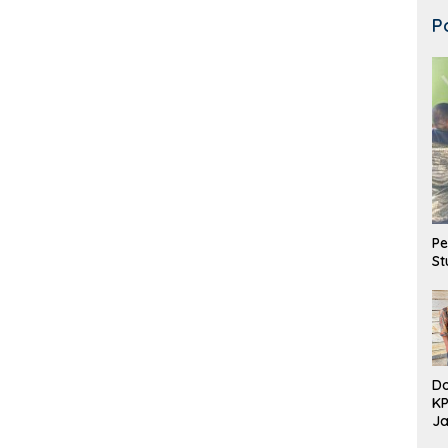
P
Pe
St
Do
K
Ja
DD