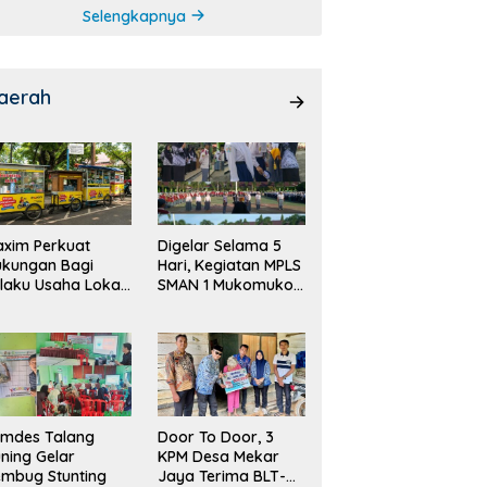
Selengkapnya
aerah
xim Perkuat
Digelar Selama 5
ukungan Bagi
Hari, Kegiatan MPLS
laku Usaha Lokal
SMAN 1 Mukomuko
 Bengkulu dengan
Berlangsung Sukses
ningkatkan
ang Publik dan
bersihan Pasar
emdes Talang
Door To Door, 3
ning Gelar
KPM Desa Mekar
mbug Stunting
Jaya Terima BLT-