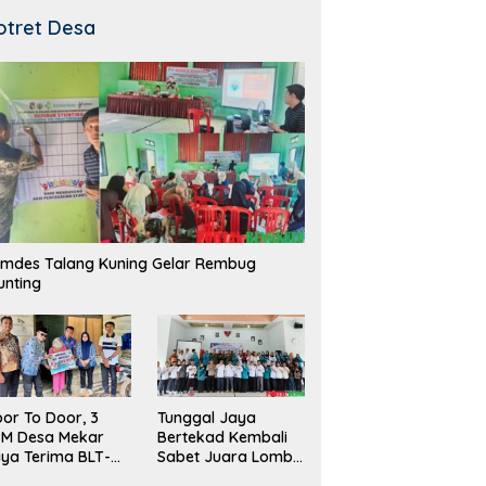
otret Desa
mdes Talang Kuning Gelar Rembug
unting
Tunggal Jaya
or To Door, 3
Bertekad Kembali
PM Desa Mekar
Sabet Juara Lomba
ya Terima BLT-
Desa
!