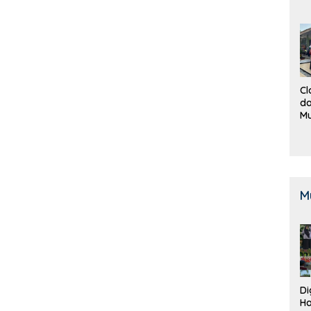
Cl
da
M
B
K
M
Di
Ha