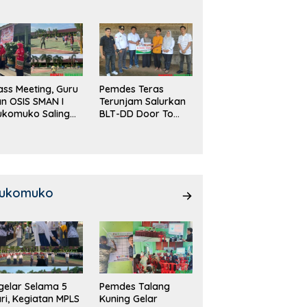
DD!
ass Meeting, Guru
Pemdes Teras
n OSIS SMAN I
Terunjam Salurkan
ukomuko Saling
BLT-DD Door To
eradu
Door!
emampuan!
ukomuko
gelar Selama 5
Pemdes Talang
ri, Kegiatan MPLS
Kuning Gelar