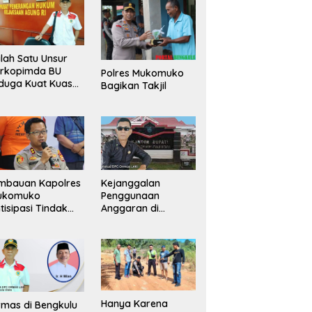
lah Satu Unsur
orkopimda BU
Polres Mukomuko
duga Kuat Kuasai
Bagikan Takjil
han Milik
merintah, Ormas
ki Lapor
ejagung
mbauan Kapolres
Kejanggalan
ukomuko
Penggunaan
tisipasi Tindak
Anggaran di
dana
Masing-Masing OPD
erdagangan
di Bengkulu Utara
rang
Bakal Dibongkar
Hanya Karena
mas di Bengkulu