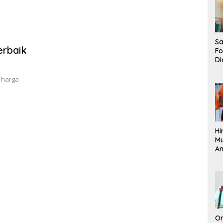
Sa
erbaik
F
Di
La
Pe
n harga
La
K
Hi
M
An
Pi
P
O
Or