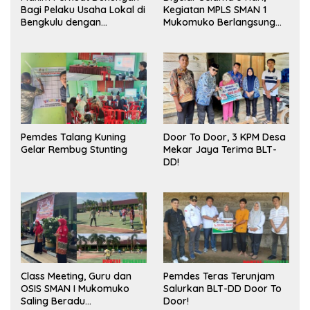
Bagi Pelaku Usaha Lokal di
Kegiatan MPLS SMAN 1
Bengkulu dengan
Mukomuko Berlangsung
Meningkatkan Ruang
Sukses
Publik dan Kebersihan
Pasar
Pemdes Talang Kuning
Door To Door, 3 KPM Desa
Gelar Rembug Stunting
Mekar Jaya Terima BLT-
DD!
Class Meeting, Guru dan
Pemdes Teras Terunjam
OSIS SMAN I Mukomuko
Salurkan BLT-DD Door To
Saling Beradu
Door!