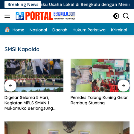
Langsung
i Pelaku Usaha Lokal di Bengkulu dengan Meningkatkan Ruang 
Breaking News
ke
konten
Home
Nasional
Daerah
Hukum Peristiwa
Kriminal
SMSI Kapolda
Digelar Selama 5 Hari,
Pemdes Talang Kuning Gelar
Kegiatan MPLS SMAN 1
Rembug Stunting
Mukomuko Berlangsung
Sukses