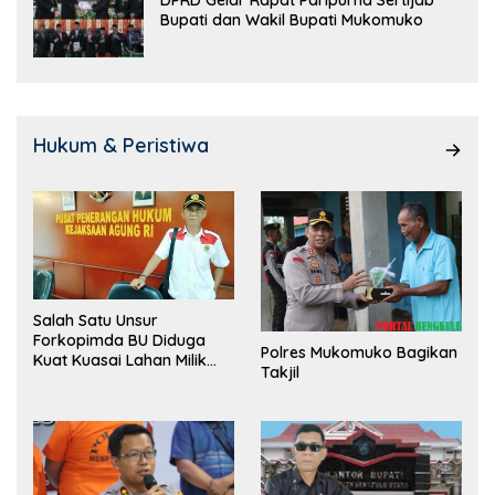
Bupati dan Wakil Bupati Mukomuko
Hukum & Peristiwa
Salah Satu Unsur
Forkopimda BU Diduga
Polres Mukomuko Bagikan
Kuat Kuasai Lahan Milik
Takjil
Pemerintah, Ormas Laki
Lapor Kejagung