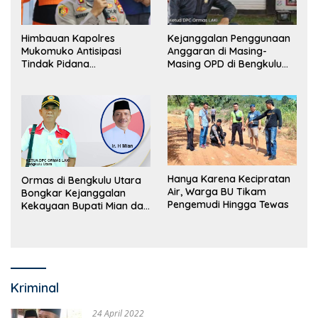
Himbauan Kapolres
Kejanggalan Penggunaan
Mukomuko Antisipasi
Anggaran di Masing-
Tindak Pidana
Masing OPD di Bengkulu
Perdagangan Orang
Utara Bakal Dibongkar
Hanya Karena Kecipratan
Ormas di Bengkulu Utara
Air, Warga BU Tikam
Bongkar Kejanggalan
Pengemudi Hingga Tewas
Kekayaan Bupati Mian dan
Anggaran Sejumlah OPD
Kriminal
24 April 2022