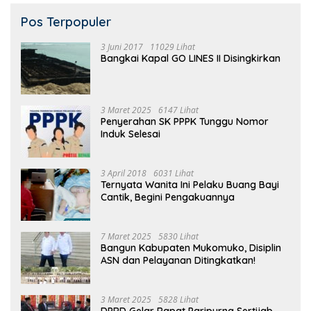
Pos Terpopuler
3 Juni 2017
11029 Lihat
Bangkai Kapal GO LINES II Disingkirkan
3 Maret 2025
6147 Lihat
Penyerahan SK PPPK Tunggu Nomor
Induk Selesai
3 April 2018
6031 Lihat
Ternyata Wanita Ini Pelaku Buang Bayi
Cantik, Begini Pengakuannya
7 Maret 2025
5830 Lihat
Bangun Kabupaten Mukomuko, Disiplin
ASN dan Pelayanan Ditingkatkan!
3 Maret 2025
5828 Lihat
DPRD Gelar Rapat Paripurna Sertijab