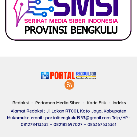
Redaksi
Pedoman Media Siber
Kode Etik
Indeks
Alamat Redaksi : Jl. Lokan RT001, Koto Jaya, Kabupaten
Mukomuko email : portalbengkulu1933@gmail.com Telp/HP :
081278413332 – 082182697027 – 085367333361