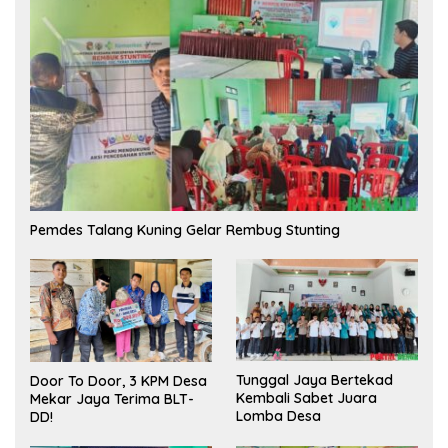
Pemdes Talang Kuning Gelar Rembug Stunting
Tunggal Jaya Bertekad
Door To Door, 3 KPM Desa
Kembali Sabet Juara
Mekar Jaya Terima BLT-
Lomba Desa
DD!