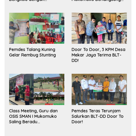
Meningkatkan Ruang
Sukses
Publik dan Kebersihan
Pasar
Pemdes Talang Kuning
Door To Door, 3 KPM Desa
Gelar Rembug Stunting
Mekar Jaya Terima BLT-
DD!
Class Meeting, Guru dan
Pemdes Teras Terunjam
OSIS SMAN I Mukomuko
Salurkan BLT-DD Door To
Saling Beradu
Door!
Kemampuan!