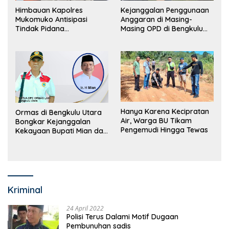
Himbauan Kapolres
Kejanggalan Penggunaan
Mukomuko Antisipasi
Anggaran di Masing-
Tindak Pidana
Masing OPD di Bengkulu
Perdagangan Orang
Utara Bakal Dibongkar
Hanya Karena Kecipratan
Ormas di Bengkulu Utara
Air, Warga BU Tikam
Bongkar Kejanggalan
Pengemudi Hingga Tewas
Kekayaan Bupati Mian dan
Anggaran Sejumlah OPD
Kriminal
24 April 2022
Polisi Terus Dalami Motif Dugaan
Pembunuhan sadis