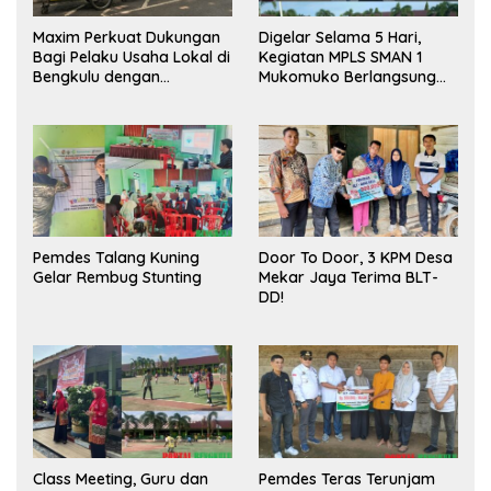
Maxim Perkuat Dukungan
Digelar Selama 5 Hari,
Bagi Pelaku Usaha Lokal di
Kegiatan MPLS SMAN 1
Bengkulu dengan
Mukomuko Berlangsung
Meningkatkan Ruang
Sukses
Publik dan Kebersihan
Pasar
Pemdes Talang Kuning
Door To Door, 3 KPM Desa
Gelar Rembug Stunting
Mekar Jaya Terima BLT-
DD!
Class Meeting, Guru dan
Pemdes Teras Terunjam