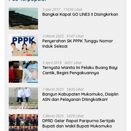
3 Juni 2017
11030 Lihat
Bangkai Kapal GO LINES II Disingkirkan
3 Maret 2025
6147 Lihat
Penyerahan SK PPPK Tunggu Nomor
Induk Selesai
3 April 2018
6031 Lihat
Ternyata Wanita Ini Pelaku Buang Bayi
Cantik, Begini Pengakuannya
7 Maret 2025
5830 Lihat
Bangun Kabupaten Mukomuko, Disiplin
ASN dan Pelayanan Ditingkatkan!
3 Maret 2025
5829 Lihat
DPRD Gelar Rapat Paripurna Sertijab
Bupati dan Wakil Bupati Mukomuko