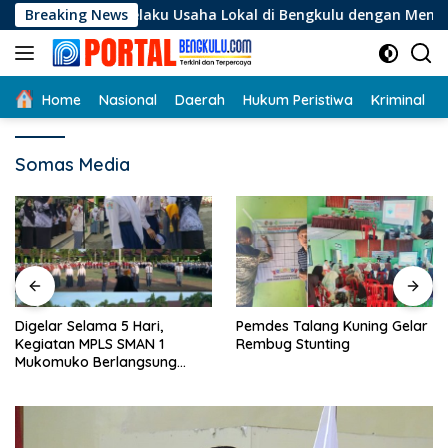
Langsung
gi Pelaku Usaha Lokal di Bengkulu dengan Meningkatkan Ruan
Breaking News
ke
konten
Home
Nasional
Daerah
Hukum Peristiwa
Kriminal
Somas Media
Digelar Selama 5 Hari,
Pemdes Talang Kuning Gelar
Kegiatan MPLS SMAN 1
Rembug Stunting
Mukomuko Berlangsung
Sukses