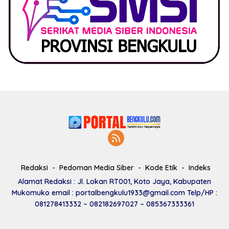
Redaksi
Pedoman Media Siber
Kode Etik
Indeks
Alamat Redaksi : Jl. Lokan RT001, Koto Jaya, Kabupaten
Mukomuko email : portalbengkulu1933@gmail.com Telp/HP :
081278413332 – 082182697027 – 085367333361