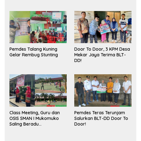
Meningkatkan Ruang
Sukses
Publik dan Kebersihan
Pasar
Pemdes Talang Kuning
Door To Door, 3 KPM Desa
Gelar Rembug Stunting
Mekar Jaya Terima BLT-
DD!
Class Meeting, Guru dan
Pemdes Teras Terunjam
OSIS SMAN I Mukomuko
Salurkan BLT-DD Door To
Saling Beradu
Door!
Kemampuan!