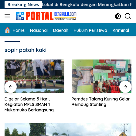
Langsung
Usaha Lokal di Bengkulu dengan Meningkatkan Ruang Publik da
Breaking News
ke
konten
Home
Nasional
Daerah
Hukum Peristiwa
Kriminal
sopir patah kaki
Digelar Selama 5 Hari,
Pemdes Talang Kuning Gelar
Kegiatan MPLS SMAN 1
Rembug Stunting
Mukomuko Berlangsung
Sukses