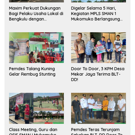
Maxim Perkuat Dukungan
Digelar Selama 5 Hari,
Bagi Pelaku Usaha Lokal di
Kegiatan MPLS SMAN 1
Bengkulu dengan
Mukomuko Berlangsung
Meningkatkan Ruang
Sukses
Publik dan Kebersihan
Pasar
Pemdes Talang Kuning
Door To Door, 3 KPM Desa
Gelar Rembug Stunting
Mekar Jaya Terima BLT-
DD!
Class Meeting, Guru dan
Pemdes Teras Terunjam
OSIS SMAN I Mukomuko
Salurkan BLT-DD Door To