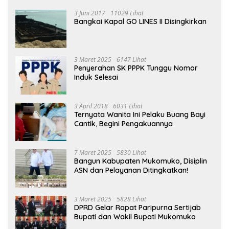
3 Juni 2017
11029 Lihat
Bangkai Kapal GO LINES II Disingkirkan
3 Maret 2025
6147 Lihat
Penyerahan SK PPPK Tunggu Nomor
Induk Selesai
3 April 2018
6031 Lihat
Ternyata Wanita Ini Pelaku Buang Bayi
Cantik, Begini Pengakuannya
7 Maret 2025
5830 Lihat
Bangun Kabupaten Mukomuko, Disiplin
ASN dan Pelayanan Ditingkatkan!
3 Maret 2025
5828 Lihat
DPRD Gelar Rapat Paripurna Sertijab
Bupati dan Wakil Bupati Mukomuko