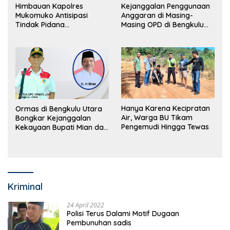
Himbauan Kapolres
Kejanggalan Penggunaan
Mukomuko Antisipasi
Anggaran di Masing-
Tindak Pidana
Masing OPD di Bengkulu
Perdagangan Orang
Utara Bakal Dibongkar
Hanya Karena Kecipratan
Ormas di Bengkulu Utara
Air, Warga BU Tikam
Bongkar Kejanggalan
Pengemudi Hingga Tewas
Kekayaan Bupati Mian dan
Anggaran Sejumlah OPD
Kriminal
24 April 2022
Polisi Terus Dalami Motif Dugaan
Pembunuhan sadis