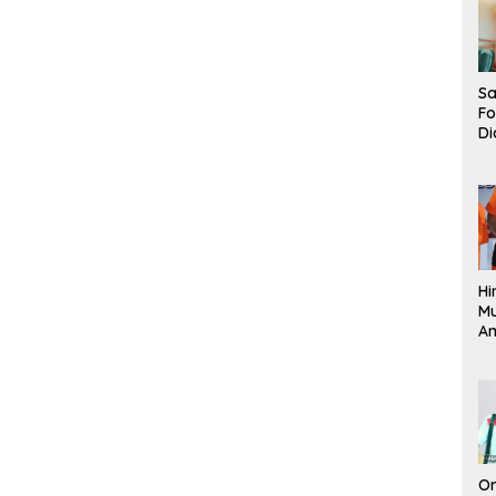
Sa
F
Di
La
Pe
La
K
Hi
M
An
Pi
P
O
Or