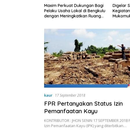
at Dukungan Bagi
Digelar Selama 5 Hari,
Pemdes T
a Lokal di Bengkulu
Kegiatan MPLS SMAN 1
Rembug 
ingkatkan Ruang
Mukomuko Berlangsung
Kebersihan Pasar
Sukses
kaur
17 September 2018
FPR Pertanyakan Status Izin
Pemanfaatan Kayu
KONTRIBUTOR : JHON SENIN 17 SEPTEMBER 2018 
Izin Pemanfaatan Kayu (IPK) yang diterbitkan…