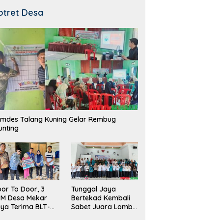
otret Desa
mdes Talang Kuning Gelar Rembug
unting
Tunggal Jaya
or To Door, 3
Bertekad Kembali
PM Desa Mekar
Sabet Juara Lomba
ya Terima BLT-
Desa
!