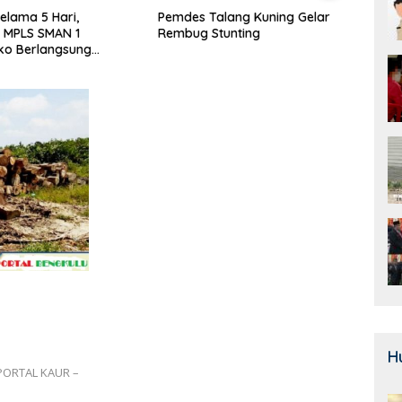
alang Kuning Gelar
Door To Door, 3 KPM Desa
Class
Stunting
Mekar Jaya Terima BLT-DD!
SMAN
Bera
H
PORTAL KAUR –