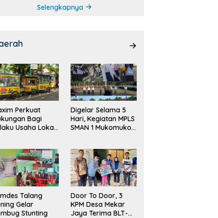
Selengkapnya
aerah
xim Perkuat
Digelar Selama 5
ukungan Bagi
Hari, Kegiatan MPLS
laku Usaha Lokal
SMAN 1 Mukomuko
 Bengkulu dengan
Berlangsung Sukses
ningkatkan
ang Publik dan
bersihan Pasar
emdes Talang
Door To Door, 3
ning Gelar
KPM Desa Mekar
mbug Stunting
Jaya Terima BLT-