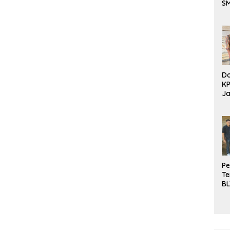
S
Be
Do
K
Ja
DD
Pe
Te
BL
Do