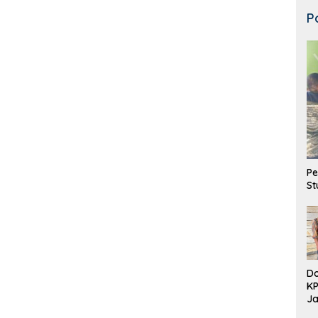
P
Pe
St
Do
K
Ja
DD