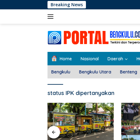
Langsung
Breaking News
ke
konten
Home
Nasional
Daerah
H
Bengkulu
Bengkulu Utara
Benteng
status IPK dipertanyakan