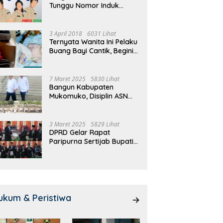
Tunggu Nomor Induk
 Meeting, Guru dan OSIS
Pemdes Teras Terunjam
1
Selesai
 I Mukomuko Saling
Salurkan BLT-DD Door To
T
du Kemampuan!
Door!
3 April 2018
6031 Lihat
Ternyata Wanita Ini Pelaku
Buang Bayi Cantik, Begini
Pengakuannya
7 Maret 2025
5830 Lihat
Bangun Kabupaten
Mukomuko, Disiplin ASN
dan Pelayanan
Ditingkatkan!
3 Maret 2025
5829 Lihat
DPRD Gelar Rapat
Paripurna Sertijab Bupati
dan Wakil Bupati
Mukomuko
ukum & Peristiwa