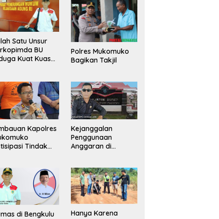
lah Satu Unsur
orkopimda BU
Polres Mukomuko
duga Kuat Kuasai
Bagikan Takjil
han Milik
merintah, Ormas
ki Lapor
ejagung
mbauan Kapolres
Kejanggalan
ukomuko
Penggunaan
tisipasi Tindak
Anggaran di
dana
Masing-Masing OPD
erdagangan
di Bengkulu Utara
rang
Bakal Dibongkar
Hanya Karena
mas di Bengkulu