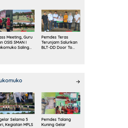
DD!
ass Meeting, Guru
Pemdes Teras
n OSIS SMAN I
Terunjam Salurkan
ukomuko Saling
BLT-DD Door To
eradu
Door!
emampuan!
ukomuko
gelar Selama 5
Pemdes Talang
ri, Kegiatan MPLS
Kuning Gelar