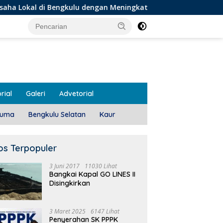
gkulu dengan Meningkatkan Ruang Publik dan Kebersihan Pasar
rial
Galeri
Advetorial
luma
Bengkulu Selatan
Kaur
os Terpopuler
3 Juni 2017
11030 Lihat
Bangkai Kapal GO LINES II
Disingkirkan
3 Maret 2025
6147 Lihat
Penyerahan SK PPPK