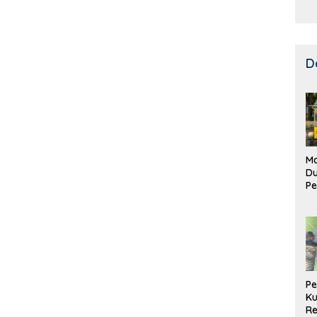
D
Ma
D
Pe
di
Me
Ru
Ke
P
Ku
Re