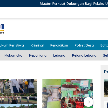
Maxim Perkuat Dukungan Bagi Pelaku Usaha Lokal di Ben
ukum Peristiwa
Kriminal
Pendidikan
Potret Desa
Edito
Mukomuko
Kepahiang
Lebong
Rejang Lebong
Se
P