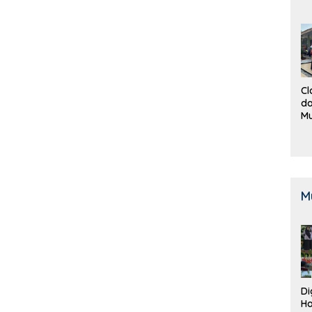
Cl
da
M
B
K
M
Di
Ha