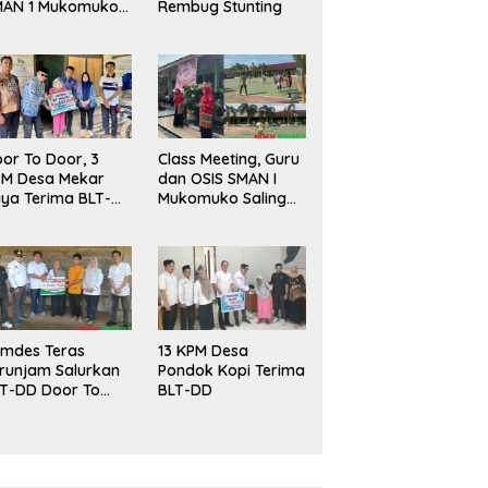
MAN 1 Mukomuko
Rembug Stunting
rlangsung Sukses
or To Door, 3
Class Meeting, Guru
PM Desa Mekar
dan OSIS SMAN I
ya Terima BLT-
Mukomuko Saling
!
Beradu
Kemampuan!
mdes Teras
13 KPM Desa
runjam Salurkan
Pondok Kopi Terima
T-DD Door To
BLT-DD
or!