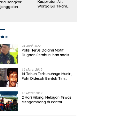
Kecipratan Air,
ara Bongkar
Warga BU Tikam
janggalan
Pengemudi Hingga
kayaan Bupati
Tewas
an dan Anggaran
jumlah OPD
minal
24 April 2022
Polisi Terus Dalami Motif
Dugaan Pembunuhan sadis
16 Maret 2019
14 Tahun Terbunuhnya Munir,
Polri Didesak Bentuk Tim
Khusus
16 Maret 2019
2 Hari Hilang, Nelayan Tewas
Mengambang di Pantai
Cipalawah Garut