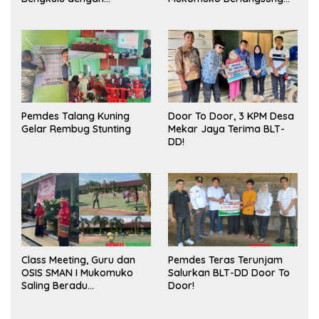
Meningkatkan Ruang
Sukses
Publik dan Kebersihan
Pasar
Pemdes Talang Kuning
Door To Door, 3 KPM Desa
Gelar Rembug Stunting
Mekar Jaya Terima BLT-
DD!
Class Meeting, Guru dan
Pemdes Teras Terunjam
OSIS SMAN I Mukomuko
Salurkan BLT-DD Door To
Saling Beradu
Door!
Kemampuan!