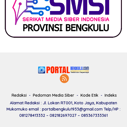
Redaksi
Pedoman Media Siber
Kode Etik
Indeks
Alamat Redaksi : Jl. Lokan RT001, Koto Jaya, Kabupaten
Mukomuko email : portalbengkulu1933@gmail.com Telp/HP :
081278413332 – 082182697027 – 085367333361