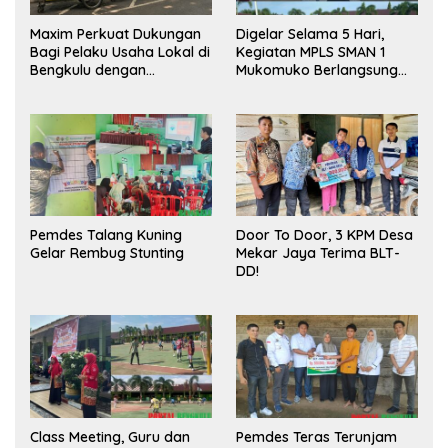
Maxim Perkuat Dukungan
Digelar Selama 5 Hari,
Bagi Pelaku Usaha Lokal di
Kegiatan MPLS SMAN 1
Bengkulu dengan
Mukomuko Berlangsung
Meningkatkan Ruang
Sukses
Publik dan Kebersihan
Pasar
Pemdes Talang Kuning
Door To Door, 3 KPM Desa
Gelar Rembug Stunting
Mekar Jaya Terima BLT-
DD!
Class Meeting, Guru dan
Pemdes Teras Terunjam