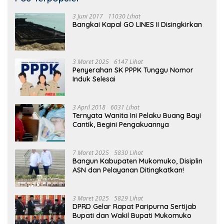
3 Juni 2017
11030 Lihat
Bangkai Kapal GO LINES II Disingkirkan
3 Maret 2025
6147 Lihat
Penyerahan SK PPPK Tunggu Nomor
Induk Selesai
3 April 2018
6031 Lihat
Ternyata Wanita Ini Pelaku Buang Bayi
Cantik, Begini Pengakuannya
7 Maret 2025
5830 Lihat
Bangun Kabupaten Mukomuko, Disiplin
ASN dan Pelayanan Ditingkatkan!
3 Maret 2025
5829 Lihat
DPRD Gelar Rapat Paripurna Sertijab
Bupati dan Wakil Bupati Mukomuko