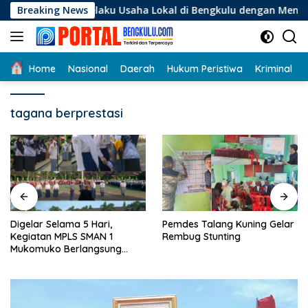
Langsung
gi Pelaku Usaha Lokal di Bengkulu dengan Meningkatkan Ruan
Breaking News
ke
konten
Home
Nasional
Daerah
Hukum Peristiwa
Kriminal
tagana berprestasi
Digelar Selama 5 Hari,
Pemdes Talang Kuning Gelar
Kegiatan MPLS SMAN 1
Rembug Stunting
Mukomuko Berlangsung
Sukses