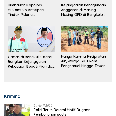
Himbauan Kapolres
Kejanggalan Penggunaan
Mukomuko Antisipasi
Anggaran di Masing-
Tindak Pidana
Masing OPD di Bengkulu
Perdagangan Orang
Utara Bakal Dibongkar
Hanya Karena Kecipratan
Ormas di Bengkulu Utara
Air, Warga BU Tikam
Bongkar Kejanggalan
Pengemudi Hingga Tewas
Kekayaan Bupati Mian dan
Anggaran Sejumlah OPD
Kriminal
24 April 2022
Polisi Terus Dalami Motif Dugaan
Pembunuhan sadis