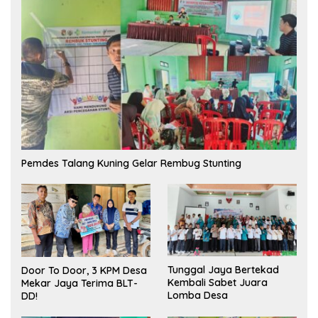
Pemdes Talang Kuning Gelar Rembug Stunting
Tunggal Jaya Bertekad
Door To Door, 3 KPM Desa
Kembali Sabet Juara
Mekar Jaya Terima BLT-
Lomba Desa
DD!