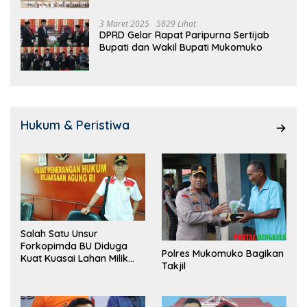
3 Maret 2025
5829 Lihat
DPRD Gelar Rapat Paripurna Sertijab
Bupati dan Wakil Bupati Mukomuko
Hukum & Peristiwa
Salah Satu Unsur
Forkopimda BU Diduga
Polres Mukomuko Bagikan
Kuat Kuasai Lahan Milik
Takjil
Pemerintah, Ormas Laki
Lapor Kejagung