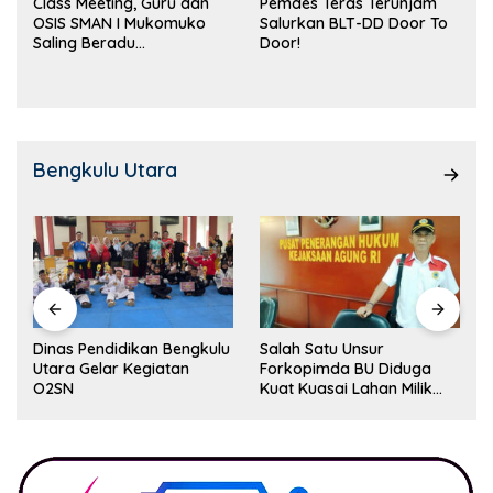
Class Meeting, Guru dan
Pemdes Teras Terunjam
OSIS SMAN I Mukomuko
Salurkan BLT-DD Door To
Saling Beradu
Door!
Kemampuan!
Bengkulu Utara
Dinas Pendidikan Bengkulu
Salah Satu Unsur
Utara Gelar Kegiatan
Forkopimda BU Diduga
O2SN
Kuat Kuasai Lahan Milik
Pemerintah, Ormas Laki
Lapor Kejagung