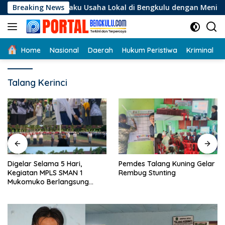
Langsung
i Pelaku Usaha Lokal di Bengkulu dengan Meningkatkan Ruang 
Breaking News
ke
konten
Home
Nasional
Daerah
Hukum Peristiwa
Kriminal
Talang Kerinci
Digelar Selama 5 Hari,
Pemdes Talang Kuning Gelar
Kegiatan MPLS SMAN 1
Rembug Stunting
Mukomuko Berlangsung
Sukses