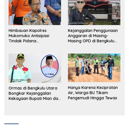
Himbauan Kapolres
Kejanggalan Penggunaan
Mukomuko Antisipasi
Anggaran di Masing-
Tindak Pidana
Masing OPD di Bengkulu
Perdagangan Orang
Utara Bakal Dibongkar
Hanya Karena Kecipratan
Ormas di Bengkulu Utara
Air, Warga BU Tikam
Bongkar Kejanggalan
Pengemudi Hingga Tewas
Kekayaan Bupati Mian dan
Anggaran Sejumlah OPD