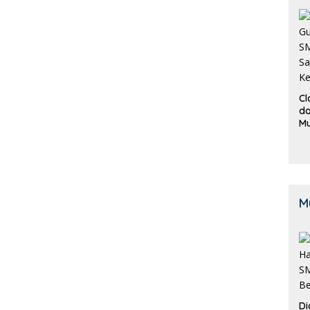
Cl
da
M
B
K
M
Di