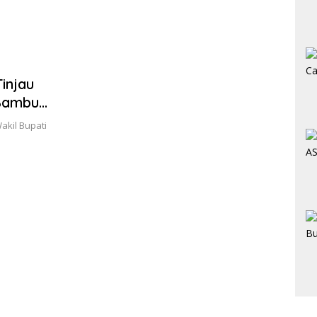
injau
Bambu
kil Bupati