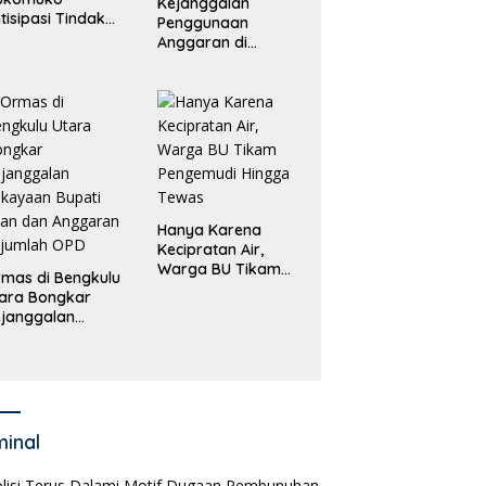
Kejanggalan
tisipasi Tindak
Penggunaan
dana
Anggaran di
erdagangan
Masing-Masing OPD
rang
di Bengkulu Utara
Bakal Dibongkar
Hanya Karena
Kecipratan Air,
Warga BU Tikam
mas di Bengkulu
Pengemudi Hingga
ara Bongkar
Tewas
janggalan
kayaan Bupati
an dan Anggaran
jumlah OPD
minal