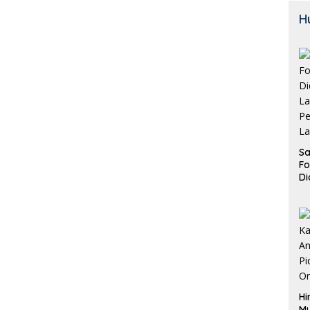
H
Sa
F
Di
La
Pe
La
K
Hi
M