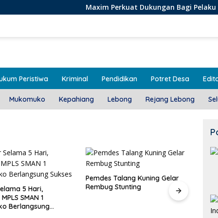
Maxim Perkuat Dukungan Bagi Pelaku Usaha Lokal d
ukum Peristiwa
Kriminal
Pendidikan
Potret Desa
Edito
Mukomuko
Kepahiang
Lebong
Rejang Lebong
Se
P
alang Kuning Gelar
Door To Door, 3 KPM Desa
Stunting
Mekar Jaya Terima BLT-DD!
Class
SMAN
Bera