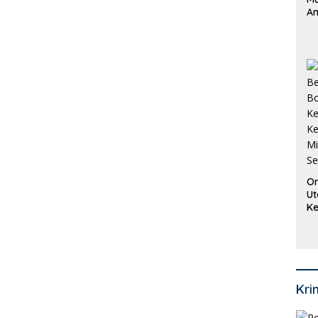
An
Pi
P
O
Or
Ut
Ke
Ke
Mi
Se
Kri