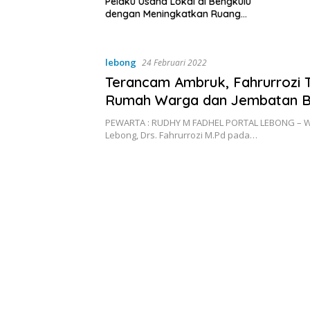
a Lokal di Bengkulu
ingkatkan Ruang
Kebersihan Pasar
lebong
24 Februari 2022
Terancam Ambruk, Fahrurrozi T
Rumah Warga dan Jembatan 
Lebong Tengah
PEWARTA : RUDHY M FADHEL PORTAL LEBONG – Wa
Lebong, Drs. Fahrurrozi M.Pd pada…