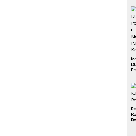
Ma
D
Pe
di
Me
Ru
Ke
P
Ku
Re