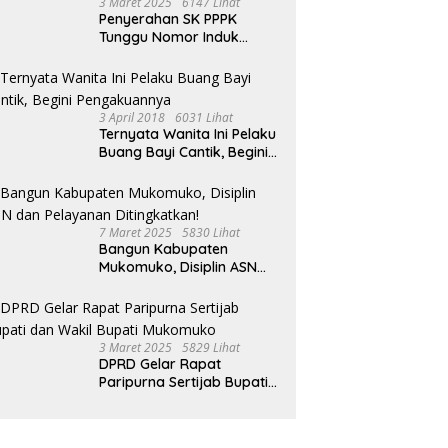
3 Maret 2025
6147 Lihat
Penyerahan SK PPPK
Tunggu Nomor Induk
Selesai
3 April 2018
6031 Lihat
Ternyata Wanita Ini Pelaku
Buang Bayi Cantik, Begini
Pengakuannya
7 Maret 2025
5830 Lihat
Bangun Kabupaten
Mukomuko, Disiplin ASN
dan Pelayanan
Ditingkatkan!
3 Maret 2025
5829 Lihat
DPRD Gelar Rapat
Paripurna Sertijab Bupati
dan Wakil Bupati
Mukomuko