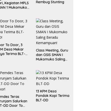
Rembug Stunting
ri, Kegiatan MPLS
MAN 1 Mukomuko
rlangsung Sukses
or To Door, 3
PM Desa Mekar
Class Meeting, Guru
ya Terima BLT-
dan OSIS SMAN I
!
Mukomuko Saling
Beradu
Kemampuan!
13 KPM Desa
Pondok Kopi Terima
mdes Teras
BLT-DD
runjam Salurkan
T-DD Door To
or!