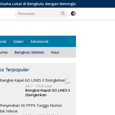
i Bengkulu dengan Meningkatkan Ruang Publik dan Kebersihan 
rial
Galeri
Advetorial
luma
Bengkulu Selatan
Kaur
os Terpopuler
3
Juni
2017
11030 Lihat
Bangkai Kapal GO LINES II
1
Disingkirkan
T
 Meeting, Guru dan OSIS
Pemdes Teras Terunjam
 I Mukomuko Saling
Salurkan BLT-DD Door To
du Kemampuan!
Door!