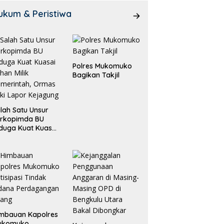
ukum & Peristiwa
Polres Mukomuko
Bagikan Takjil
lah Satu Unsur
orkopimda BU
duga Kuat Kuasai
han Milik
merintah, Ormas
ki Lapor
ejagung
mbauan Kapolres
ukomuko