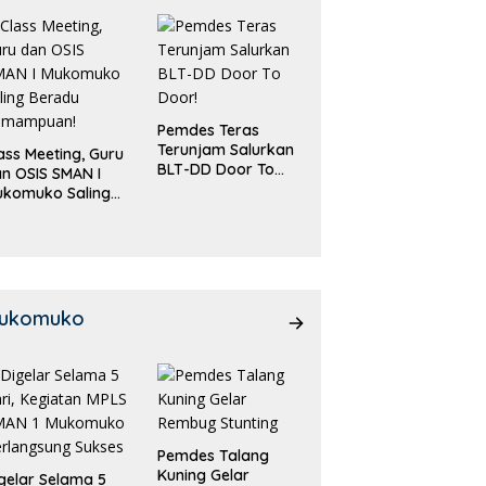
Pemdes Teras
Terunjam Salurkan
ass Meeting, Guru
BLT-DD Door To
n OSIS SMAN I
Door!
ukomuko Saling
eradu
emampuan!
ukomuko
Pemdes Talang
Kuning Gelar
gelar Selama 5