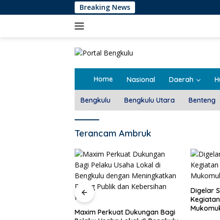
Langsung
Breaking News
ke
konten
Home
Nasional
Daerah
H
Bengkulu
Bengkulu Utara
Benteng
Terancam Ambruk
Pemdes T
Rembug 
Digelar Selama 5 Hari,
Kegiatan MPLS SMAN 1
Mukomuko Berlangsung
at Dukungan Bagi
Sukses