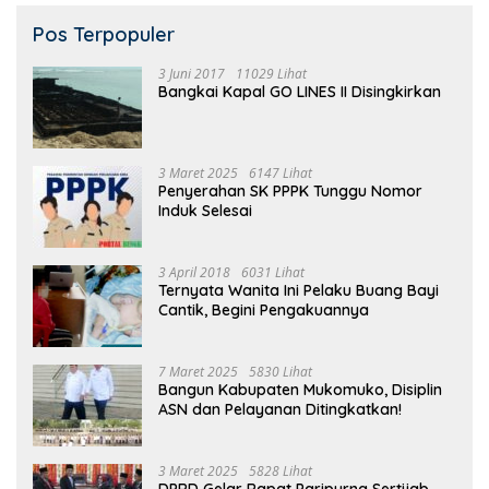
Pos Terpopuler
3 Juni 2017
11029 Lihat
Bangkai Kapal GO LINES II Disingkirkan
3 Maret 2025
6147 Lihat
Penyerahan SK PPPK Tunggu Nomor
Induk Selesai
3 April 2018
6031 Lihat
Ternyata Wanita Ini Pelaku Buang Bayi
Cantik, Begini Pengakuannya
7 Maret 2025
5830 Lihat
Bangun Kabupaten Mukomuko, Disiplin
ASN dan Pelayanan Ditingkatkan!
3 Maret 2025
5828 Lihat