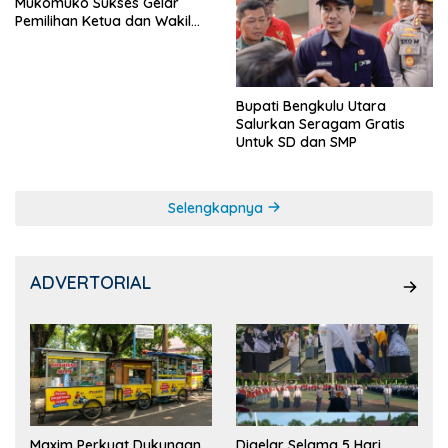
Mukomuko Sukses Gelar
Pemilihan Ketua dan Wakil
Ketua OSIS
Bupati Bengkulu Utara
Salurkan Seragam Gratis
Untuk SD dan SMP
Selengkapnya
ADVERTORIAL
Maxim Perkuat Dukungan
Digelar Selama 5 Hari,