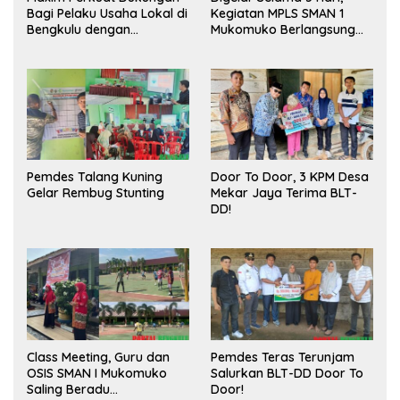
Bagi Pelaku Usaha Lokal di
Kegiatan MPLS SMAN 1
Bengkulu dengan
Mukomuko Berlangsung
Meningkatkan Ruang
Sukses
Publik dan Kebersihan
Pasar
Pemdes Talang Kuning
Door To Door, 3 KPM Desa
Gelar Rembug Stunting
Mekar Jaya Terima BLT-
DD!
Class Meeting, Guru dan
Pemdes Teras Terunjam
OSIS SMAN I Mukomuko
Salurkan BLT-DD Door To
Saling Beradu
Door!