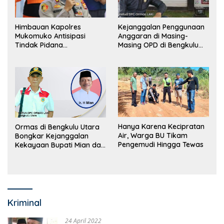
Himbauan Kapolres
Kejanggalan Penggunaan
Mukomuko Antisipasi
Anggaran di Masing-
Tindak Pidana
Masing OPD di Bengkulu
Perdagangan Orang
Utara Bakal Dibongkar
Hanya Karena Kecipratan
Ormas di Bengkulu Utara
Air, Warga BU Tikam
Bongkar Kejanggalan
Pengemudi Hingga Tewas
Kekayaan Bupati Mian dan
Anggaran Sejumlah OPD
Kriminal
24 April 2022