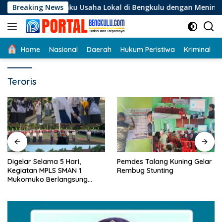
Langsung
i Pelaku Usaha Lokal di Bengkulu dengan Meningkatkan Ruang 
Breaking News
ke
konten
Home
Nasional
Daerah
Hukum Peristiwa
Kriminal
Teroris
Digelar Selama 5 Hari,
Pemdes Talang Kuning Gelar
Kegiatan MPLS SMAN 1
Rembug Stunting
Mukomuko Berlangsung
Sukses