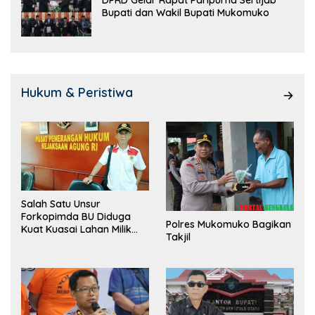
DPRD Gelar Rapat Paripurna Sertijab
Bupati dan Wakil Bupati Mukomuko
Hukum & Peristiwa
Salah Satu Unsur
Forkopimda BU Diduga
Polres Mukomuko Bagikan
Kuat Kuasai Lahan Milik
Takjil
Pemerintah, Ormas Laki
Lapor Kejagung