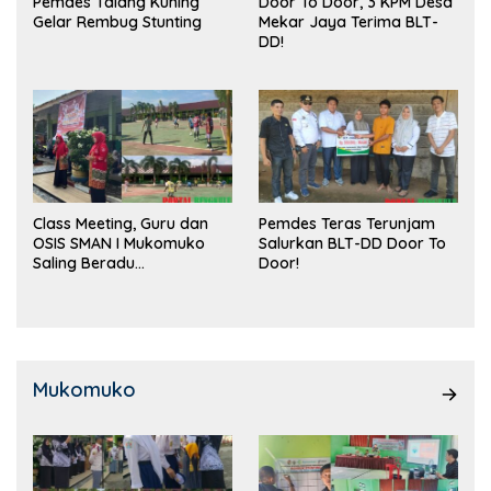
Pemdes Talang Kuning
Door To Door, 3 KPM Desa
Gelar Rembug Stunting
Mekar Jaya Terima BLT-
DD!
Class Meeting, Guru dan
Pemdes Teras Terunjam
OSIS SMAN I Mukomuko
Salurkan BLT-DD Door To
Saling Beradu
Door!
Kemampuan!
Mukomuko