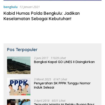
bengkulu
13 Januari 2021
Kabid Humas Polda Bengkulu: Jadikan
Keselamatan Sebagai Kebutuhan!
Pos Terpopuler
3 Juni 2017
11029 Lihat
Bangkai Kapal GO LINES II Disingkirkan
3 Maret 2025
6147 Lihat
Penyerahan SK PPPK Tunggu Nomor
Induk Selesai
3 April 2018
6031 Lihat
Ternyata Wanita Ini Pelaku Buang Bayi