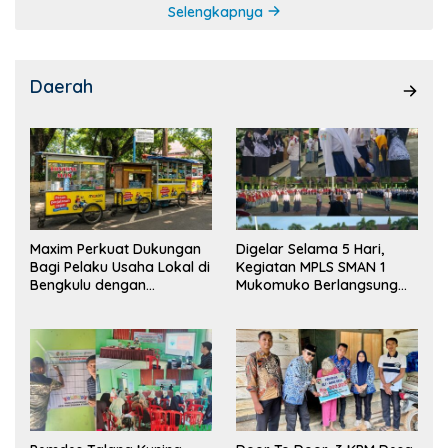
Selengkapnya
Daerah
Maxim Perkuat Dukungan
Digelar Selama 5 Hari,
Bagi Pelaku Usaha Lokal di
Kegiatan MPLS SMAN 1
Bengkulu dengan
Mukomuko Berlangsung
Meningkatkan Ruang
Sukses
Publik dan Kebersihan
Pasar