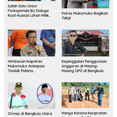
Salah Satu Unsur
Forkopimda BU Diduga
Polres Mukomuko Bagikan
Kuat Kuasai Lahan Milik
Takjil
Pemerintah, Ormas Laki
Lapor Kejagung
Himbauan Kapolres
Kejanggalan Penggunaan
Mukomuko Antisipasi
Anggaran di Masing-
Tindak Pidana
Masing OPD di Bengkulu
Perdagangan Orang
Utara Bakal Dibongkar
Hanya Karena Kecipratan
Ormas di Bengkulu Utara