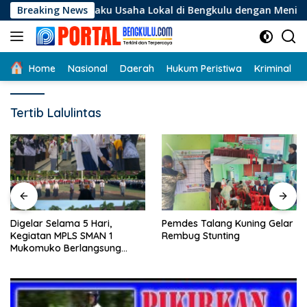
Langsung
i Pelaku Usaha Lokal di Bengkulu dengan Meningkatkan Ruang 
Breaking News
ke
konten
Home
Nasional
Daerah
Hukum Peristiwa
Kriminal
Tertib Lalulintas
Digelar Selama 5 Hari,
Pemdes Talang Kuning Gelar
Kegiatan MPLS SMAN 1
Rembug Stunting
Mukomuko Berlangsung
Sukses